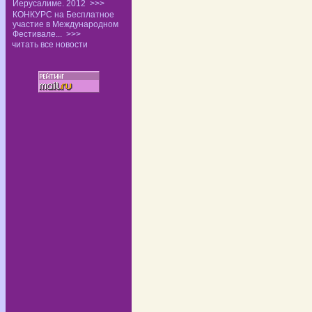
Иерусалиме. 2012
>>>
КОНКУРС на Бесплатное
участие в Международном
Фестивале...
>>>
читать все новости