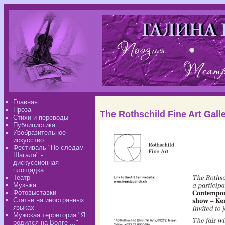
Главная
Проза
The Rothschild Fine Art Galle
Стихи и переводы
Публицистика
Изобразительное
искусство
Фестиваль "По следам
Шагала" -
дискуссионная
площадка
Театр
Музыка
Фотовыставки
Статьи на иностранных
языках
Мужская территория "Я
родился на Волге ..."