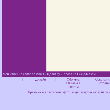
Мои
стихи на сайте поэзии
Общелит.ру и
проза на Общелит.ком
Диз
|
Дизайн
|
Обо мне.
|
Ссылки н
Отзывы в
страни
печати
Права на все текстовые, фото, видео и аудио материалы