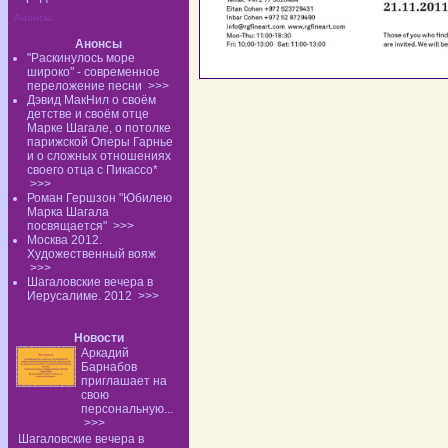
Анонсы:
Анонсы
"Раскинулось море
широко" - современное
переложение песни
>>>
Дэвид МакНил о своём
детстве и своём отце
Марке Шагале, о потолке
парижской Оперы Гарнье
и о сложных отношениях
своего отца с Пикассо*
>>>
Роман Гершзон "Юбилею
Марка Шагала
посвящается"
>>>
Москва 2012.
Художественный вояж
>>>
Шагаловские вечера в
Иерусалиме. 2012
>>>
Новости
Аркадий
Барнабов
приглашает на
свою
персональную...
>>>
Шагаловские вечера в