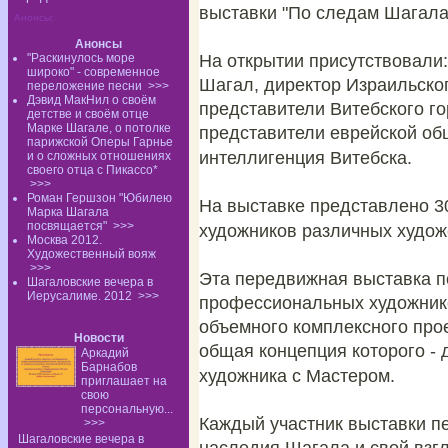
выставки "По следам Шагала
Анонсы:
Анонсы
"Раскинулось море
На открытии присутствовали
широко" - современное
Шагал, директор Израильско
переложение песни
>>>
Дэвид МакНил о своём
представители Витебского го
детстве и своём отце
Марке Шагале, о потолке
представители еврейской об
парижской Оперы Гарнье
интеллигенция Витебска.
и о сложных отношениях
своего отца с Пикассо*
>>>
Роман Гершзон "Юбилею
На выставке представлено 3
Марка Шагала
посвящается"
>>>
художников различных худож
Москва 2012.
Художественный вояж
>>>
Эта передвижная выставка 
Шагаловские вечера в
Иерусалиме. 2012
>>>
профессиональных художнико
объемного комплексного про
Новости
общая концепция которого - 
Аркадий
Барнабов
художника с Мастером.
приглашает на
свою
персональную...
Каждый участник выставки п
>>>
Шагаловские вечера в