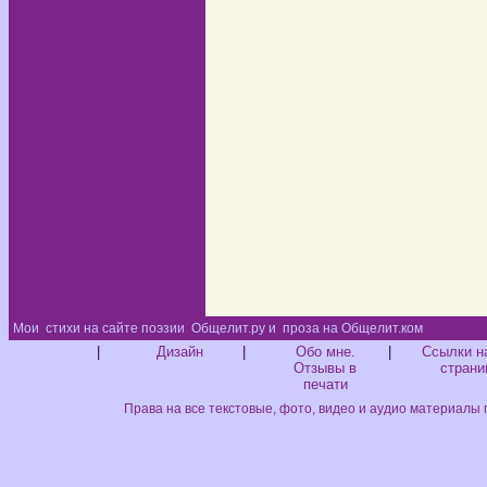
Мои
стихи на сайте поэзии
Общелит.ру и
проза на Общелит.ком
Диз
|
Дизайн
|
Обо мне.
|
Ссылки н
Отзывы в
страни
печати
Права на все текстовые, фото, видео и аудио материалы