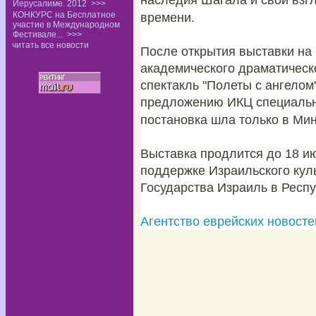
наследия Шагала и свой взг
Иерусалиме. 2012
>>>
КОНКУРС на Бесплатное
времени.
участие в Международном
Фестивале...
>>>
читать все новости
После открытия выставки на
академического драматическ
спектакль "Полеты с ангелом
предложению ИКЦ специально 
постановка шла только в Мин
Выставка продлится до 18 и
поддержке Израильского куль
Государства Израиль в Респу
Агентство еврейских новосте