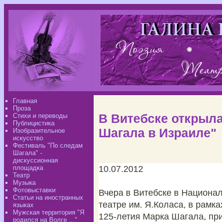
Главная
Проза
В Витебске открыл
Стихи и переводы
Публицистика
Шагала в Израиле"
Изобразительное
искусство
Фестиваль "По следам
Шагала" -
дискуссионная
площадка
10.07.2012
Театр
Музыка
Фотовыставки
Вчера в Витебске в Национа
Статьи на иностранных
театре им. Я.Коласа, в рамк
языках
Мужская территория "Я
125-летия Марка Шагала, пр
родился на Волге ..."