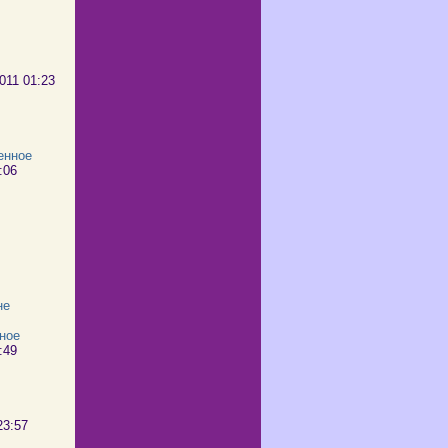
2011 01:23
енное
1:06
не
ное
0:49
23:57