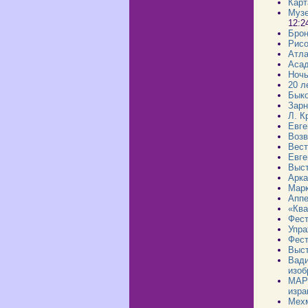
Карт
Музе
12:2
Брон
Рисо
Атла
Асад
Ночь
20 л
Быко
Зарн
Л. К
Евге
Возв
Вест
Евге
Выст
Арка
Марк
Аппе
«Ква
Фест
Упра
Фест
Выст
Вади
изоб
МАРГ
изра
Мехм