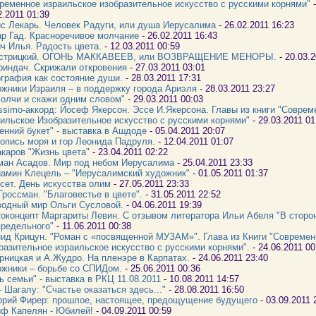
ременное израильское изобразительное искусство с русскими корнями"
-
2.2011 01:39
с Лекарь. Человек Радуги, или душа Иерусалима
- 26.02.2011 16:23
р Гад. Красноречивое молчание
- 26.02.2011 16:43
ч Илья. Радость цвета.
- 12.03.2011 00:59
Острицкий. ОГОНЬ МАККАВЕЕВ, или ВОЗВРАЩЕНИЕ МЕНОРЫ.
- 20.03.
риндач. Скрижали откровения
- 27.03.2011 03:01
графия как состояние души.
- 28.03.2011 17:31
жники Израиля – в поддержку города Ариэля
- 28.03.2011 23:27
олчи и скажи одним словом"
- 29.03.2011 00:03
issimo-аккорд: Йосеф Якерсон. Эссе И.Якерсона. Главы из книги "Соврем
ильское Изобразительное искусство с русскими корнями"
- 29.03.2011 0
енний букет" - выставка в Ашдоде
- 05.04.2011 20:07
опись моря и гор Леонида Падруля.
- 12.04.2011 01:07
каров "Жизнь цвета"
- 23.04.2011 02:22
ан Асадов. Мир под небом Иерусалима
- 25.04.2011 23:33
амин Клецель – "Иерусалимский художник"
- 01.05.2011 01:37
сет. День искусства олим
- 27.05.2011 23:33
Гроссман. "Благовестье в цвете".
- 31.05.2011 22:52
одный мир Ольги Сусловой.
- 04.06.2011 19:39
оконцепт Маргариты Левин. С отзывом литератора Ильи Абеля "В сторо
редельного"
- 11.06.2011 00:38
ид Крицун. "Роман с «посвященной МУЗАМ»". Глава из Книги "Современ
разительное израильское искусство с русскими корнями".
- 24.06.2011 0
рницкая и А.Жудро. На пленэре в Карпатах.
- 24.06.2011 23:40
жники – борьбе со СПИДом.
- 25.06.2011 00:36
ь семьи" - выставка в РКЦ 11.08.2011
- 10.08.2011 14:57
 Шагалу: "Счастье оказаться здесь..."
- 28.08.2011 16:50
орий Фирер: прошлое, настоящее, предощущение будущего
- 03.09.2011 
ф Капелян - Юбилей!
- 04.09.2011 00:59