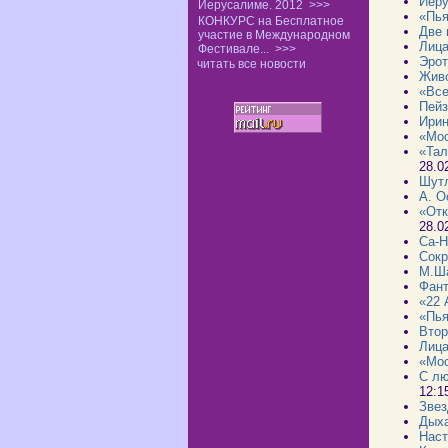
Иеру
Иерусалиме. 2012
>>>
«Пья
КОНКУРС на Бесплатное
Две 
участие в Международном
Лица
Фестивале...
>>>
Эрот
читать все новости
Живо
«Все
Пейз
Ирин
«Мос
«Тал
28.0
Шутл
А. О
«Отк
28.0
Са-Н
Сокр
М.Ша
Фант
«22 
«Пья
Втор
Лица
«Мос
С лю
12:1
Звез
Дыха
Наст