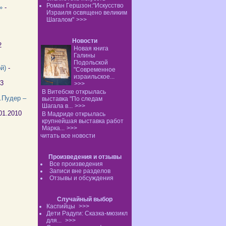
Роман Гершзон:"Искусство
а»
-
Израиля освящено великим
Шагалом"
>>>
Новости
52
Новая книга
Галины
Подольской
й)
-
"Современное
израильское...
53
>>>
В Витебске открылась
.Пудер –
выставка "По следам
Шагала в...
>>>
01.2010
В Мадриде открылась
крупнейшая выставка работ
Марка...
>>>
читать все новости
Произведения и отзывы
Все произведения
Записи вне разделов
Отзывы и обсуждения
Случайный выбор
Каспийцы
>>>
Дети Радуги: Сказка-мюзикл
для...
>>>