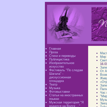
Главная
Проза
Маст
Стихи и переводы
Мир
Публицистика
Свет
Изобразительное
16.0
искусство
Запе
Фестиваль "По следам
От А
Шагала" -
Возв
дискуссионная
Живу
площадка
«Отр
Театр
Запе
Музыка
Пали
Фотовыставки
Час 
Статьи на иностранных
"Мир
языках
Музы
Мужская территория "Я
Звез
родился на Волге ..."
Тайн