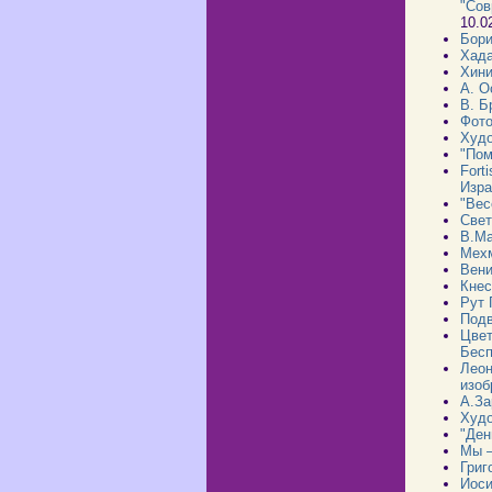
"Сов
10.0
Бори
Хада
Хини
А. 
В. Б
Фото
Худо
"Пом
Fort
Изра
"Вес
Свет
В.Ма
Мехм
Вени
Кнес
Рут 
Подв
Цвет
Бесп
Леон
изоб
А.За
Худо
"Ден
Мы –
Григ
Иоси