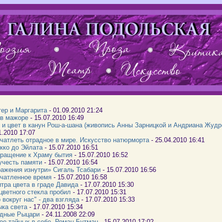
ер и Маргарита
- 01.09.2010 21:24
 в мажоре
- 15.07.2010 16:49
 и цвет в канун Рош-а-шана (живопись Анны Зарницкой и Андриана Жудр
1.2010 17:07
чатлеть отрадное в мире. Искусство натюрморта
- 25.04.2010 16:41
кко до Эйлата
- 15.07.2010 16:51
ращение к Храму бытия
- 15.07.2010 16:52
честь памяти
- 15.07.2010 16:54
ажения изнутри» Сигаль Тсабари
- 15.07.2010 16:56
чатленное время
- 15.07.2010 16:58
тра цвета в граде Давида
- 17.07.2010 15:30
цветного стекла пробил
- 17.07.2010 15:31
 вокруг нас" - два взгляда
- 17.07.2010 15:33
ка света
- 17.07.2010 15:34
дные Рыцари
- 24.11.2008 22:09
ое тайных в себе. Роман Бутман
- 15.07.2010 17:02