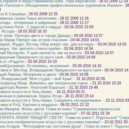
а Израиля в инкрустированной коже. Лора Верховская
- 28.02.2009 12:19
й «Тальпиот» Объединения профессиональных художников Израиля
- 2
4
за Б.Сакциера
- 28.02.2009 12:25
ванные сказки Тевье молочника
- 28.02.2009 12:26
нтида - потерянная и найденная
- 28.02.2009 12:27
уллина Ляля . С радугой в сердце
- 03.04.2010 13:59
 Исхода
- 18.03.2010 16:33
ет алии. Палитра цвета в городе Давида
- 03.04.2010 13:57
в Абрам Портрет как остров спасения
- 03.04.2010 14:01
ицкая, Жудро. Взгляд «Мир вокруг нас: два взгляда»
- 03.04.2010 14:02
рицун. Час цветного стекла пробил
- 03.04.2010 14:04
ний Мухорлян. У края пропасти, как на высоте
- 03.04.2010 14:07
ращение Прекрасного на круги своя
- 03.04.2010 14:09
и от «Радуги»
- 03.04.2010 14:10
нийЦыганенко. Остановись, мгновение!
- 03.04.2010 14:10
авка в Эйн-Ход. Возвращение Прекрасного на круги своя
- 03.04.2010 14
дий Лившиц. Мгновение в цвете
- 03.04.2010 14:06
 Вчерушанский "Моя студия – мой Храм"
- 31.10.2010 02:05
льфельд Меир. Живопись как театральная сцена.
- 31.10.2010 15:29
дратура Жизни». Анатолий Баратынс
- 31.10.2010 15:49
ивали искусств в Тель-Авиве.
- 16.11.2010 00:21
жнения в равновесии. Шарон Этгар
- 20.11.2010 23:14
ивали искусств в Тель-Авиве. Соединить несоединяемое.
- 23.11.2010 0
авка в РлЦ. Картина в квадрате
- 04.02.2011 22:32
м Макаров. Жизнь цвета. Глава из книги "Современное израильское
разительное искусство с русскими корнями"
- 07.02.2011 01:34
АРИТА ЛЕВИН "КВАДРАТ СВЕТА". Глава из книги Г. Подольской "Совр
ильское изобразительное искусство с русскими корнями"
- 10.02.2011 00
ан Асадов. "Фотография как состояние души". Глава из книги Г. Подоль