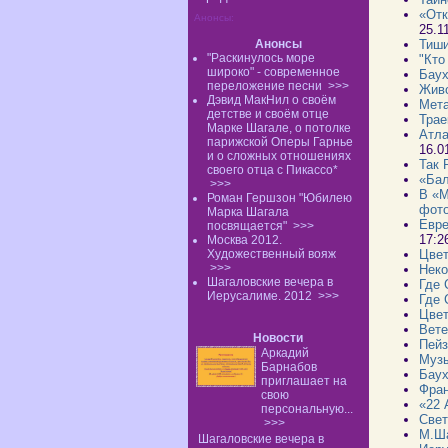
«Отк
Анонсы:
25.1
Анонсы
Тиши
"Раскинулось море
"Кто
широко" - современное
Баух
переложение песни
>>>
Живо
Дэвид МакНил о своём
Мета
детстве и своём отце
Трае
Марке Шагале, о потолке
Атла
парижской Оперы Гарнье
16.0
и о сложных отношениях
Так 
своего отца с Пикассо*
«Бал
>>>
В «М
Роман Гершзон "Юбилею
фот
Марка Шагала
Евре
посвящается"
>>>
17:2
Москва 2012.
Художественный вояж
Цвет
>>>
Неко
Шагаловские вечера в
Где 
Иерусалиме. 2012
>>>
Где 
Цвет
Вете
Новости
Пейз
Аркадий
Музы
Барнабов
Баух
приглашает на
Фран
свою
«22 
персональную...
Свет
>>>
М.Ша
Шагаловские вечера в