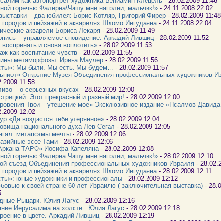
салим как автопортрет художника Вениамин Клецель
- 28.02.2009 11:46
ной горечью Фалерна\Чашу мне наполни, мальчик!»
- 24.11.2008 22:02
выставки – два юбилея: Борис Котляр, Григорий Фирер
- 28.02.2009 11:4
 городов и пейзажей в акварелях Шломо Иегудаяна
- 24.11.2008 22:04
ические акварели Бориса Лекаря
- 28.02.2009 11:49
пись – управляемое сновидение. Аркадий Лившиц
- 28.02.2009 11:52
 воспринять и снова воплотить»
- 28.02.2009 11:53
аж как воспитание чувств
- 28.02.2009 11:55
ины метаморфозы. Ирина Маулер
- 28.02.2009 11:56
ты»: Мы были. Мы есть. Мы будем…
- 28.02.2009 11:57
ьпиот» Открытие Музея Объединения профессиональных художников И
2.2009 11:58
иво – о серьезных вкусах
- 28.02.2009 12:00
стрицкий. Этот прекрасный и разный мир!
- 28.02.2009 12:00
ровения Твои – утешение мое» Эксклюзивное издание «Псалмов Давида
2.2009 12:02
ур «Да воздастся тебе утерянное»
- 28.02.2009 12:04
овища национального духа Лев Сегал
- 28.02.2009 12:05
гал: метапоэмы мечты
- 28.02.2009 12:06
азийные эссе Тами
- 28.02.2009 12:06
Аркана ТАРО» Иосифа Капеляна
- 28.02.2009 12:08
ной горечью Фалерна Чашу мне наполни, мальчик!»
- 28.02.2009 12:10
ой съезд Объединения профессиональных художников Израиля
- 28.02.
 городов и пейзажей в акварелях Шломо Иегудаяна
- 28.02.2009 12:11
ты»: юные художники и профессионалы
- 28.02.2009 12:12
бовью к своей стране 60 лет Израилю ( заключительная выставка)
- 28.
5
дные Рыцари. Юлия Лагус
- 28.02.2009 12:16
ние Иерусалима на холсте...Юлия Лагус
- 28.02.2009 12:18
роение в цвете. Аркадий Лившиц
- 28.02.2009 12:19