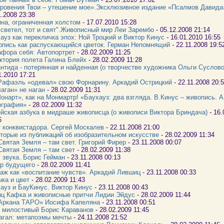
ровения Твои – утешение мое».Эксклюзивное издание «Псалмов Давид
1.2008 23:38
на, ограниченная холстом
- 17.07.2010 15:28
 светел, тот и свят".Живописный мир Леи Зарембо
- 05.12.2008 21:14
ауз как перекличка эпох: Ной Троцкий и Виктор Кинус
- 16.01.2010 16:55
пись как распускающийся цветок. Герман Непомнящий
- 22.11.2008 19:
фора себя: Автопортрет
- 28.02.2009 11:25
ктория полета Галина Блейх
- 28.02.2009 11:28
нтида - потерянная и найденная (о творчестве художника Ольги Суслово
1.2010 17:21
Рафаэль «одевал» свою Форнарину. Аркадий Острицкий
- 22.11.2008 20:
аган» не наган
- 28.02.2009 11:31
онарт», как на Монмартр! «Баухауз: два взгляда. В.Кинус – живопись. А
ография»
- 28.02.2009 11:32
йская азбука в мидраше живописца (о живописи Виктора Бриндача)
- 16.
6
 конквистадора. Сергей Москалев
- 22.11.2008 21:00
торые из публикаций об изобразительном искусстве
- 28.02.2009 11:34
Святая Земля – там свет. Григорий Фирер
- 23.11.2008 00:07
Святая Земля – там свет
- 28.02.2009 11:38
 звука. Борис Гейман
- 23.11.2008 00:13
р будущего
- 28.02.2009 11:41
аж как «воспитание чувств». Аркадий Лившиц
- 23.11.2008 00:33
ка и цвет
- 28.02.2009 11:43
ауз и БауКинус. Виктор Кинус
- 23.11.2008 00:43
ц Кафка и живописные притчи Лидии Эйдус
- 28.02.2009 11:44
Аркана ТАРО» Иосифа Капеляна
- 23.11.2008 00:51
 милостивый Борис Караванов
- 28.02.2009 11:45
гал: метапоэмы мечты
- 24.11.2008 21:52