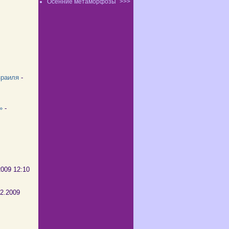
Осенние метаморфозы
>>>
8
зраиля
-
»
-
2009 12:10
02.2009