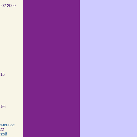
8.02.2009
:15
3:56
еменное
:22
ской