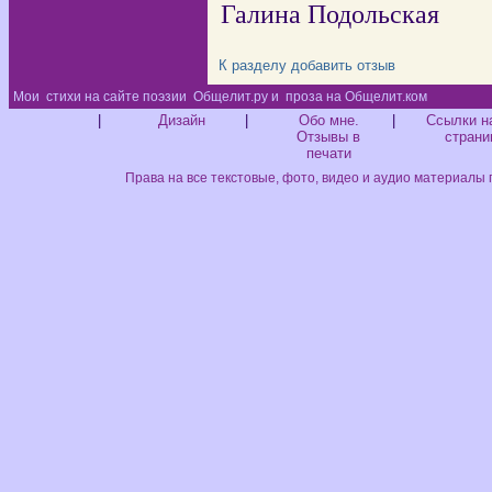
Галина Подольская
К разделу
добавить отзыв
Мои
стихи на сайте поэзии
Общелит.ру и
проза на Общелит.ком
Диз
|
Дизайн
|
Обо мне.
|
Ссылки н
Отзывы в
страни
печати
Права на все текстовые, фото, видео и аудио материалы