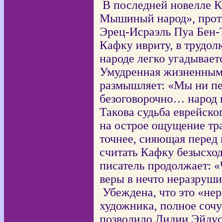
В последней новелле 
Мышиный народ», прото
Эрец-Исраэль Пуа Бен-
Кафку ивриту, в трудо
народе легко угадывает
Умудренная жизненным
размышляет: «Мы ни пе
безоговорочно… народ 
Такова судьба еврейско
на острое ощущение тра
точнее, сияющая перед 
считать Кафку безысхо
писатель продолжает: «
веры в нечто неразруши
Убеждена, что это «не
художника, полное сочу
позволило Лидии Эйдус