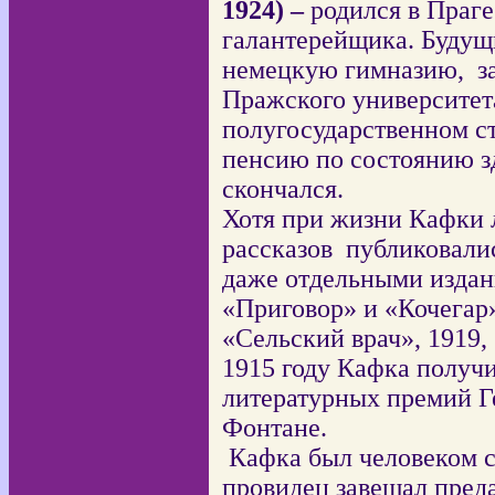
1924) –
родился в Праге
галантерейщика. Будущ
немецкую гимназию,
з
Пражского университета
полугосударственном с
пенсию по состоянию зд
скончался.
Хотя при жизни Кафки 
рассказов
публиковалис
даже отдельными издан
«Приговор» и «Кочегар»
«Сельский врач», 1919, 
1915 году Кафка получ
литературных премий 
Фонтане.
Кафка был человеком 
провидец завещал преда