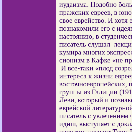
иудаизма. Подобно бол
пражских евреев, в юно
свое еврейство. И хотя 
познакомили его с идея
настоянию, в студенче
писатель слушал
лекци
кумира многих экспрес
сионизм в Кафке «не п
И все-таки «плод соз
интереса к жизни еврее
восточноевропейских, 
группы из Галиции (191
Леви, который и позна
еврейской литературно
писатель с увлечением 
идиш, выступает с докл
ивритом, изучает Тору.