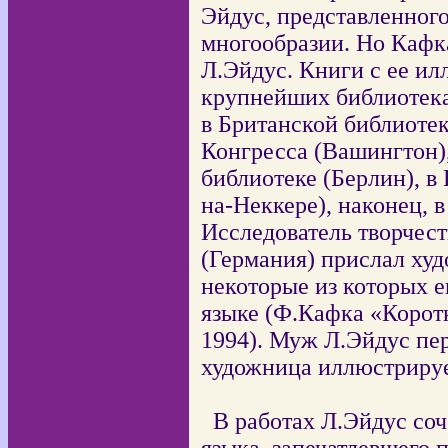
Эйдус, представленног
многообразии. Но Кафк
Л.Эйдус. Книги с ее и
крупнейших библиотека
в Британской библиотек
Конгресса (Вашингтон)
библиотеке (Берлин),
в 
на-Неккере), наконец, 
Исследователь творчес
(Германия) прислал ху
некоторые из которых 
языке (Ф.Кафка «Корот
1994). Муж Л.Эйдус пер
художница иллюстрируе
В работах Л.Эйдус со