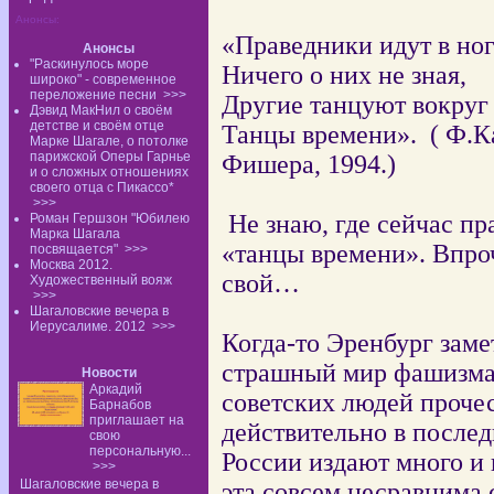
Анонсы:
«Праведники идут в ног
Анонсы
"Раскинулось море
Ничего о них не зная,
широко" - современное
переложение песни
>>>
Другие танцуют вокруг
Дэвид МакНил о своём
детстве и своём отце
Танцы времени».
( Ф.К
Марке Шагале, о потолке
парижской Оперы Гарнье
Фишера, 1994.)
и о сложных отношениях
своего отца с Пикассо*
>>>
Не знаю, где сейчас п
Роман Гершзон "Юбилею
Марка Шагала
«танцы времени». Впро
посвящается"
>>>
Москва 2012.
свой…
Художественный вояж
>>>
Шагаловские вечера в
Иерусалиме. 2012
>>>
Когда-то Эренбург зам
страшный мир фашизма»
Новости
Аркадий
советских людей прочес
Барнабов
приглашает на
действительно в послед
свою
персональную...
России издают много и 
>>>
Шагаловские вечера в
эта совсем несравнима