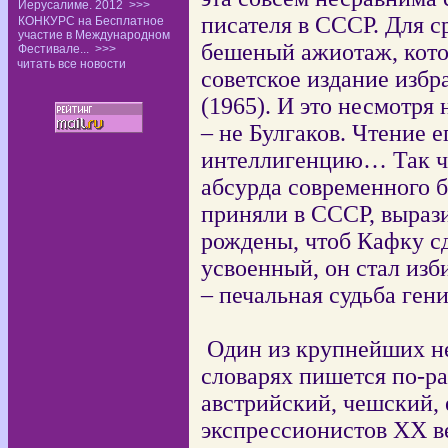
Иерусалиме. 2012
>>>
писателя в СССР. Для с
КОНКУРС на Бесплатное
участие в Международном
бешеный ажиотаж, кот
Фестивале...
>>>
читать все новости
советское издание изб
(1965). И это несмотря 
– не Булгаков. Чтение е
интеллигенцию… Так чт
абсурда современного
приняли в СССР, выраз
рождены, чтоб Кафку с
усвоенный, он стал из
– печальная судьба ген
Один из крупнейших не
словарях пишется по-ра
австрийский, чешский, 
экспрессионистов ХХ в