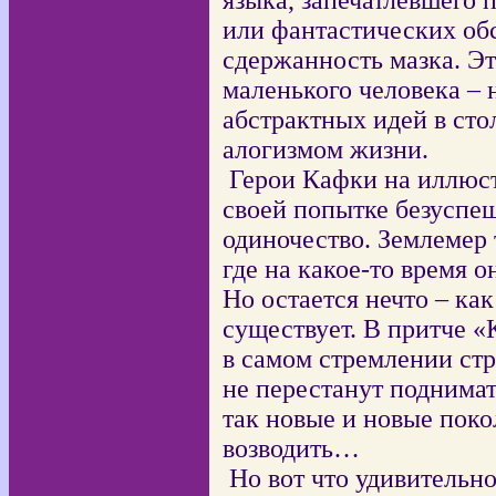
языка, запечатлевшего 
или фантастических обс
сдержанность мазка. Эт
маленького человека – 
абстрактных идей в ст
алогизмом жизни.
Герои Кафки на иллюст
своей попытке безуспеш
одиночество. Землемер 
где на какое-то время 
Но остается нечто – как
существует. В притче «
в самом стремлении ст
не перестанут поднимат
так новые и новые пок
возводить…
Но вот что удивительн