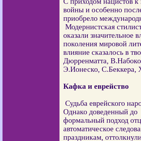
С приходом нацистов к 
войны и особенно после
приобрело международн
Модернистская стилист
оказали значительное 
поколения мировой лите
влияние сказалось в тв
Дюрренматта, В.Набоко
Э.Ионеско, С.Беккера, 
Кафка и еврейство
Судьба еврейского наро
Однако доведенный до
формальный подход отц
автоматическое следов
праздникам, оттолкнул