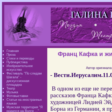
Главная
Франц Кафка и ж
Проза
Стихи и переводы
Публицистика
Изобразительное
Автор оригинала
искусство
Фестиваль "По следам
- Вести.Иерусалим.11.04
Шагала" -
дискуссионная
площадка
В одном из еще не пер
Театр
Музыка
рассказов Франца Кафк
Фотовыставки
Статьи на иностранных
художницей Лидией Эй
языках
Мужская территория "Я
Борна из Германии, я п
родился на Волге ..."