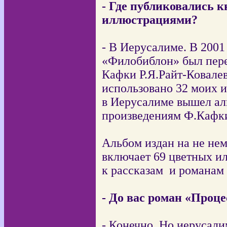
- Где публиковались 
иллюстрациями?
- В Иерусалиме. В 2001 
«Филобиблон» был пере
Кафки Р.Я.Райт-Ковале
использовано 32 моих 
в Иерусалиме вышел а
произведениям Ф.Кафк
Альбом издан на не нем
включает
69 цветных и
к рассказам
и романам
- До вас роман «Проц
- Конечно. Но иерусали