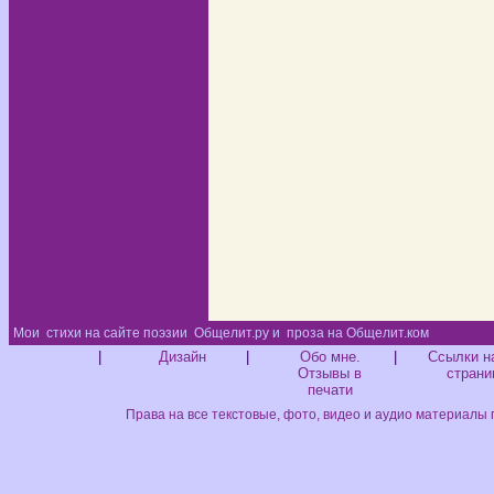
Мои
стихи на сайте поэзии
Общелит.ру и
проза на Общелит.ком
Диз
|
Дизайн
|
Обо мне.
|
Ссылки н
Отзывы в
страни
печати
Права на все текстовые, фото, видео и аудио материалы