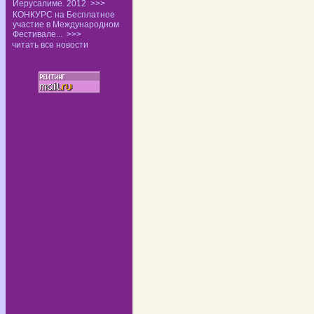
Иерусалиме. 2012
>>>
КОНКУРС на Бесплатное
участие в Международном
Фестивале...
>>>
читать все новости