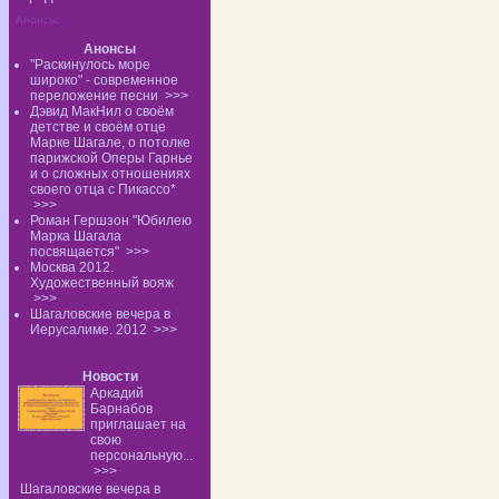
Анонсы:
Анонсы
"Раскинулось море
широко" - современное
переложение песни
>>>
Дэвид МакНил о своём
детстве и своём отце
Марке Шагале, о потолке
парижской Оперы Гарнье
и о сложных отношениях
своего отца с Пикассо*
>>>
Роман Гершзон "Юбилею
Марка Шагала
посвящается"
>>>
Москва 2012.
Художественный вояж
>>>
Шагаловские вечера в
Иерусалиме. 2012
>>>
Новости
Аркадий
Барнабов
приглашает на
свою
персональную...
>>>
Шагаловские вечера в