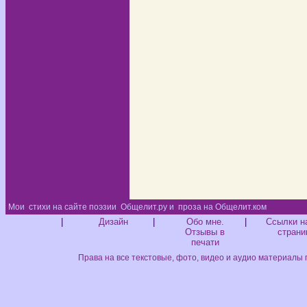
Мои
стихи на сайте поэзии
Общелит.ру и
проза на Общелит.ком
Диз
|
Дизайн
|
Обо мне.
|
Ссылки н
Отзывы в
страни
печати
Права на все текстовые, фото, видео и аудио материалы