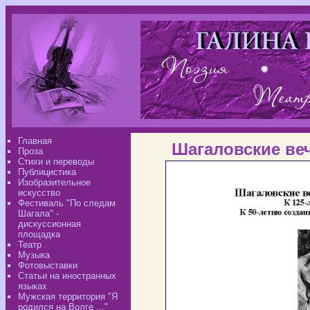
Главная
Шагаловские веч
Проза
Стихи и переводы
Публицистика
Изобразительное
искусство
Фестиваль "По следам
Шагала" -
дискуссионная
площадка
Театр
Музыка
Фотовыставки
Статьи на иностранных
языках
Мужская территория "Я
родился на Волге ..."