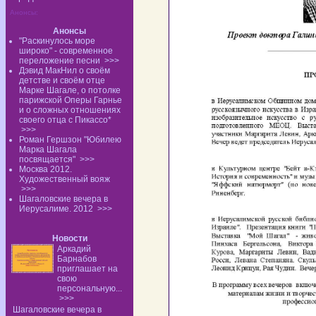
Анонсы:
Анонсы
"Раскинулось море
широко" - современное
переложение песни
>>>
Дэвид МакНил о своём
детстве и своём отце
Марке Шагале, о потолке
парижской Оперы Гарнье
и о сложных отношениях
своего отца с Пикассо*
>>>
Роман Гершзон "Юбилею
Марка Шагала
посвящается"
>>>
Москва 2012.
Художественный вояж
>>>
Шагаловские вечера в
Иерусалиме. 2012
>>>
Новости
Аркадий
Барнабов
приглашает на
свою
персональную...
>>>
Шагаловские вечера в