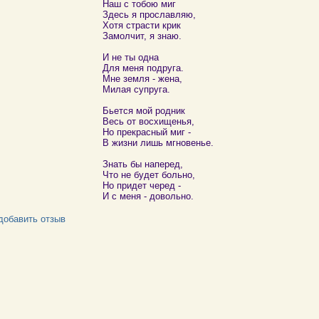
Наш с тобою миг
Здесь я прославляю,
Хотя страсти крик
Замолчит, я знаю.
И не ты одна
Для меня подруга.
Мне земля - жена,
Милая супруга.
Бьется мой родник
Весь от восхищенья,
Но прекрасный миг -
В жизни лишь мгновенье.
Знать бы наперед,
Что не будет больно,
Но придет черед -
И с меня - довольно.
добавить отзыв