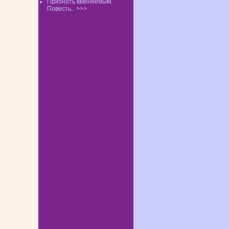
Признать вменяемым.
Повесть.
>>>