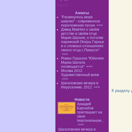
Анонсы:
Анонсы
"Раскинулось море
широко" - современное
переложение песни
>>>
Дэвид МакНил о своём
детстве и своём отце
Марке Шагале, о потолке
парижской Оперы Гарнье
и о сложных отношениях
своего отца с Пикассо*
>>>
Роман Гершзон "Юбилею
Марка Шагала
посвящается"
>>>
Москва 2012.
Художественный вояж
>>>
Шагаловские вечера в
Иерусалиме. 2012
>>>
К разделу
Новости
Аркадий
Барнабов
приглашает на
свою
персональную...
>>>
Шагаловские вечера в