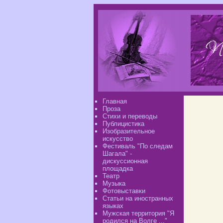
Главная
Проза
Стихи и переводы
Публицистика
Изобразительное
искусство
Фестиваль "По следам
Шагала" -
дискуссионная
площадка
Театр
Музыка
Фотовыставки
Статьи на иностранных
языках
Мужская территория "Я
родился на Волге ..."