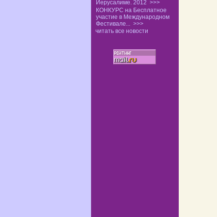
Иерусалиме. 2012
>>>
КОНКУРС на Бесплатное
участие в Международном
Фестивале...
>>>
читать все новости