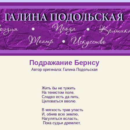
Подражание Бернсу
Автор оригинала:
Галина Подольская
Жить бы не тужить
На тенистом поле.
Сладко есть да пить,
Целоваться вволю.
В мягкость трав упасть
И, обняв всю землю,
Нагуляться всласть,
Пока судьи дремлют.