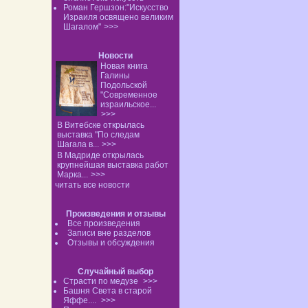
Роман Гершзон:"Искусство
Израиля освящено великим
Шагалом"
>>>
Новости
Новая книга
Галины
Подольской
"Современное
израильское...
>>>
В Витебске открылась
выставка "По следам
Шагала в...
>>>
В Мадриде открылась
крупнейшая выставка работ
Марка...
>>>
читать все новости
Произведения и отзывы
Все произведения
Записи вне разделов
Отзывы и обсуждения
Случайный выбор
Страсти по медузе
>>>
Башня Света в старой
Яффе....
>>>