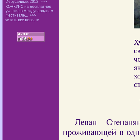
Иерусалиме. 2012
>>>
КОНКУРС на Бесплатное
участие в Международном
Фестивале...
>>>
читать все новости
Х
с
ч
я
х
с
Леван Степаня
проживающей в одно