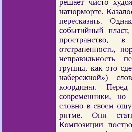
решает чисто худо
натюрморте. Казало
пересказать. Одн
событийный пласт,
пространство, 
отстраненность, по
неправильность п
группы, как это сд
набережной») сло
координат. Пер
современники, но 
словно в своем ощу
ритме. Они стат
Композиции постро