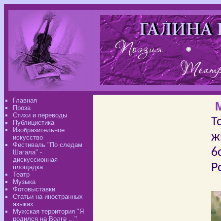
Главная
Проза
Стихи и переводы
Т
Публицистика
Изобразительное
ж
искусство
Фестиваль "По следам
6
Шагала" -
дискуссионная
Р
площадка
Театр
Музыка
Фотовыставки
Статьи на иностранных
языках
Мужская территория "Я
родился на Волге ..."