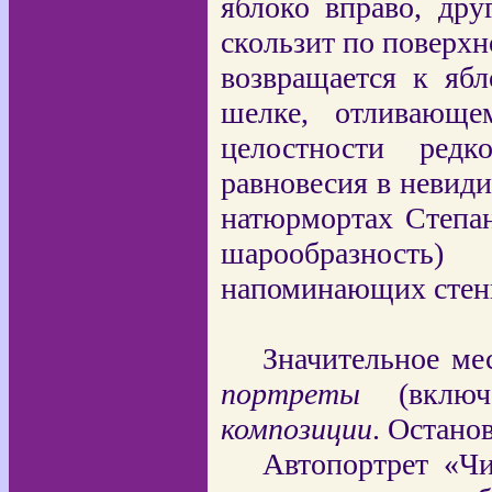
яблоко вправо, дру
скользит по поверхн
возвращается к ябл
шелке, отливающе
целостности редк
равновесия в невиди
натюрмортах Степан
шарообразност
напоминающих стенн
Значительное ме
портреты
(вклю
композиции
. Остано
Автопортрет «Ч