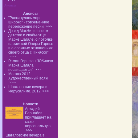
Анонсы:
Анонсы
"Раскинулось море
широко" - современное
переложение песни
>>>
Дэвид МакНил о своём
детстве и своём отце
Марке Шагале, о потолке
парижской Оперы Гарнье
и о сложных отношениях
своего отца с Пикассо*
>>>
Роман Гершзон "Юбилею
Марка Шагала
посвящается"
>>>
Москва 2012.
Художественный вояж
>>>
Шагаловские вечера в
Иерусалиме. 2012
>>>
Новости
Аркадий
Барнабов
приглашает на
свою
персональную...
>>>
Шагаловские вечера в