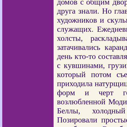
домов с общим двор
друга знали. Но гла
художников и скуль
служащих. Ежедневн
холсты, раскладыв
затачивались каран
день кто-то состав
с кувшинами, груз
который потом съе
приходила натурщиц
форм и черт ге
возлюбленной Модил
Беллы, холодны
Позировали просты