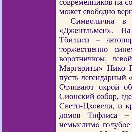
современников на с
может свободно верн
Символична в 
«Джентльмен». На
Тбилиси – автопо
торжественно син
воротничком, лево
Маргариты» Нико П
пусть легендарный 
Отливают охрой об
Сионский собор, где
Свети-Цховели, и 
домов Тифлиса – 
немыслимо голубое 