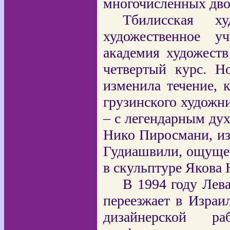
многочисленных дво
Тбилисская ху
художественное у
академия художеств
четвертый курс. Н
изменила течение, 
грузинского художни
– с легендарным ду
Нико Пиросмани, и
Гудиашвили, ощуще
в скульптуре Якова 
В 1994 году Лев
переезжает в Израи
дизайнерской р