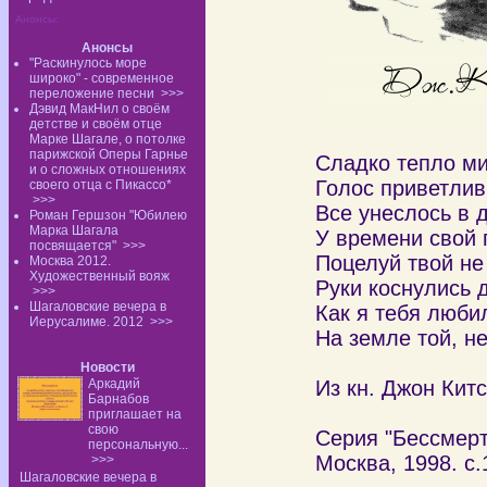
Анонсы:
Анонсы
"Раскинулось море
широко" - современное
переложение песни
>>>
Дэвид МакНил о своём
детстве и своём отце
Марке Шагале, о потолке
парижской Оперы Гарнье
Сладко тепло ми
и о сложных отношениях
Голос приветлив
своего отца с Пикассо*
>>>
Все унеслось в д
Роман Гершзон "Юбилею
Марка Шагала
У времени свой 
посвящается"
>>>
Поцелуй твой не
Москва 2012.
Художественный вояж
Руки коснулись д
>>>
Шагаловские вечера в
Как я тебя люби
Иерусалиме. 2012
>>>
На земле той, н
Новости
Аркадий
Из кн. Джон Кит
Барнабов
приглашает на
свою
Серия "Бессмерт
персональную...
Москва, 1998. с.
>>>
Шагаловские вечера в