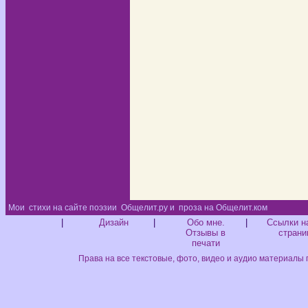
Мои
стихи на сайте поэзии
Общелит.ру и
проза на Общелит.ком
Диз
|
Дизайн
|
Обо мне.
|
Ссылки н
Отзывы в
страни
печати
Права на все текстовые, фото, видео и аудио материалы