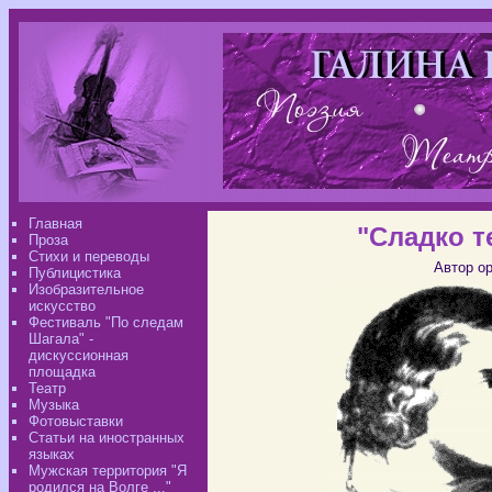
Главная
"Сладко т
Проза
Стихи и переводы
Автор ор
Публицистика
Изобразительное
искусство
Фестиваль "По следам
Шагала" -
дискуссионная
площадка
Театр
Музыка
Фотовыставки
Статьи на иностранных
языках
Мужская территория "Я
родился на Волге ..."