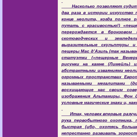
Насколько позволяют судить ч
два раза в истории искусство 
конце неолита, когда полное 
путать с красивостью!) «пещ
перерождается в бронзовом 
скотоводческих и земледел
выразительные скульптуры и
пещеры Мас д’Азиль (так называ
статуэтки («пещерные Венеры
рисунки на камне (Лимейль) 
абстрактными изваяниями неоли
огромных пространствах Европ
называемыми мегалитами (до
восхищающие нас своим сове
изображения Альтамиры, Фон д
условные магические знаки и, на
Итак, человек впервые разучив
рука первобытного охотника, 
быстрая (ибо, охотясь больш
непрестанно развивать зоркост