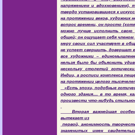
напряжением и вдохновением), 
твердо установившиеся к искус
на протяжении веков, художник н
вопрос времени, он просто (хотя
можно лучше исполнить свою 
общей; он ощущает себя членом 
меру своих сил участвует в общ
не успеет свершить, довершат 
все художники – единомышленн
нельзя было бы объяснить удив
нескольку столетий готическ
Индии, а росписи комплекса пещ
на протяжении целого тысячелетия
«Есть эпохи, подобные готичес
одного здания.... в то время, 
произвести что-нибудь стильное»
Вторая важнейшая особенно
вытекает из
первой, анонимность творчеств
знаменитых имен свидетель