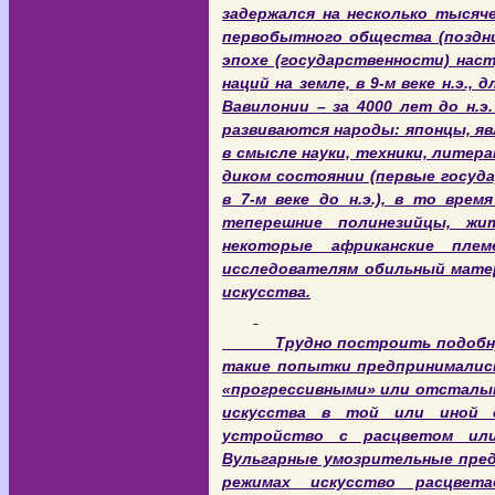
задержался на несколько тысяч
первобытного общества (поздни
эпохе (государственности) нас
наций на земле, в 9-м веке н.э., д
Вавилонии – за 4000 лет до н.
развиваются народы: японцы, я
в смысле науки, техники, литер
диком состоянии (первые госуд
в 7-м веке до н.э.), в то вре
теперешние полинезийцы, жит
некоторые африканские пле
исследователям обильный мате
искусства.
Трудно построить подобную с
такие попытки предпринимались
«прогрессивными» или отсталым
искусства в той или иной с
устройство с расцветом или
Вульгарные умозрительные пред
режимах искусство расцвет