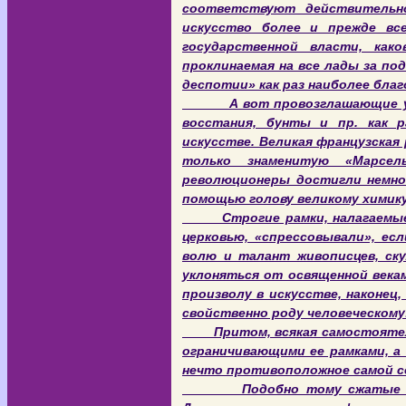
соответствуют действительн
искусство более и прежде вс
государственной власти, ка
проклинаемая на все лады за по
деспотии» как раз наиболее бла
А вот провозглашающие ульт
восстания, бунты и пр. как 
искусстве. Великая французская 
только знаменитую «Марсель
революционеры достигли немног
помощью голову великому хим
Строгие рамки, налагаемые н
церковью, «спрессовывали», ес
волю и талант живописцев, ску
уклоняться от освященной века
произволу в искусстве, наконец
свойственно роду человеческому!
Притом, всякая самостоятельн
ограничивающими ее рамками, а 
нечто противоположное самой се
Подобно тому сжатые в неп