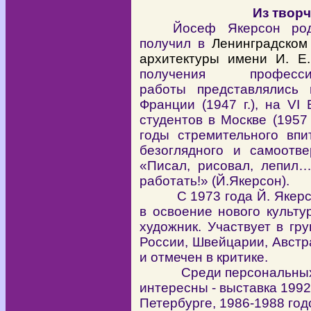
Из твор
Йосеф Якерсон род
получил в
Ленинградском
архитектуры имени И. Е
получения профес
работы представлялись
Франции (1947 г.), на V
студентов в Москве (1957 
годы стремительного впи
безоглядного и самоотве
«Писал, рисовал, лепил
работать!» (Й.Якерсон).
С 1973 года Й. Якерс
в освоение нового культу
художник. Участвует в гр
России, Швейцарии, Австр
и отмечен в критике.
Среди персональных вы
интересны - выставка 1992
Петербурге, 1986-1988 год