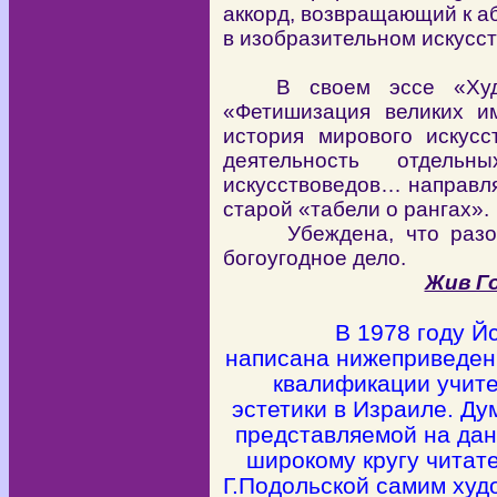
аккорд, возвращающий к а
в изобразительном искусст
В своем эссе «Худ
«Фетишизация великих и
история мирового искусс
деятельность отдел
искусствоведов… направл
старой «табели о рангах».
Убеждена, что разо
богоугодное дело.
Жив Го
В 1978 году 
написана нижеприведен
квалификации учите
эстетики в Израиле. Ду
представляемой на дан
широкому кругу читате
Г.Подольской самим худ