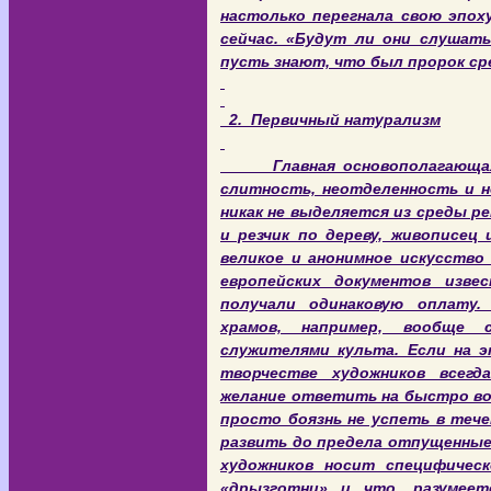
настолько перегнала свою эпоху
сейчас. «Будут ли они слушать
пусть знают, что был пророк сред
2.
Первичный натурализм
Главная основополагающая ч
слитность, неотделенность и н
никак не выделяется из среды р
и резчик по дереву, живописец
великое и анонимное искусство
европейских документов изве
получали одинаковую оплату.
храмов, например, вообще 
служителями культа. Если на э
творчестве художников всегд
желание ответить на быстро во
просто боязнь не успеть в тече
развить до предела отпущенные
художников носит специфическ
«дрызготни» и что, разумеет