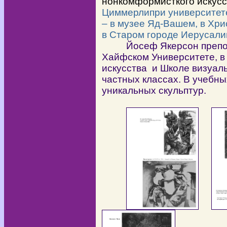
нонкомформисткого искус
Циммерлипри
университет
– в музее Яд-Вашем, в Х
в Старом городе Иерусалим
Йосеф Якерсон препо
Хайфском Университете, в
искусства и Школе визуаль
частных классах. В учебны
уникальных скульптур.