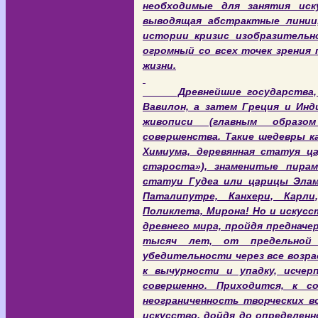
необходимые для занятия иску
выводящая абстрактные линии
истории кризис изобразительн
огромный со всех точек зрения 
жизни.
Древнейшие государства, в 
Вавилон, а затем Греция и Инд
живописи (главным образо
совершенства. Такие шедевры к
Химиума, деревянная статуя ца
староста»), знаменитые пира
статуи Гудеа или царицы Элам
Паталипутре, Канхери, Карли
Поликлета, Мирона! Но и искус
древнего мира, пройдя предначе
тысяч лет, от предельной 
убедительности через все воз
к вычурности и упадку, исчер
совершенно. Приходится, к с
неограниченность творческих в
искусство, дойдя до определен