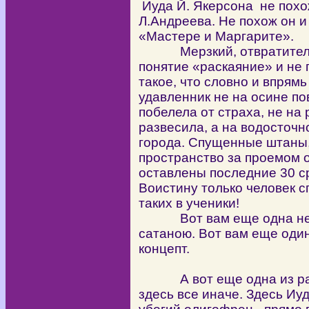
Иуда Й. Якерсона не похо
Л.Андреева. Не похож он и
«Мастере и Маргарите».
Мерзкий, отвратительны
понятие «раскаяние» и не
такое, что словно и впрямь
удавленник не на осине по
побелела от страха, не на 
развесила, а на водосточ
города. Спущенные штаны, 
пространство за проемом о
оставлены последние 30 с
Воистину только человек с
таких в ученики!
Вот вам еще одна нека
сатаною. Вот вам еще оди
концепт.
А вот еще одна из рабо
здесь все иначе. Здесь Иуд