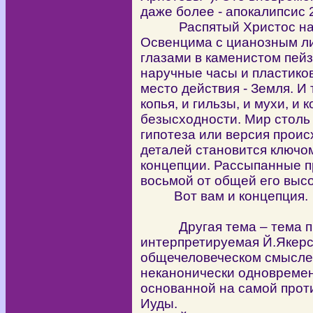
даже более - апокалипсис 2
Распятый Христос напо
Освенцима с цианозным л
глазами в каменистом пей
наручные часы и пластиков
место действия - Земля. И
копья, и гильзы, и мухи, и 
безысходности. Мир столь
гипотеза или версия прои
деталей становится ключо
концепции. Рассыпанные п
восьмой от общей его выс
Вот вам и концепция.
Другая тема – тема пре
интерпретируемая Й.Якерсо
общечеловеческом смысле.
неканонически одновремен
основанной на самой прот
Иуды.