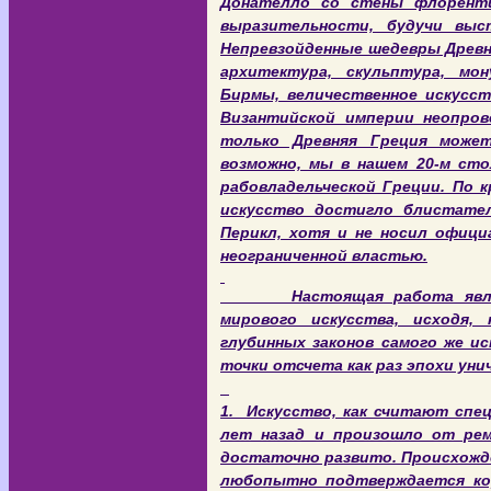
Донателло со стены флорент
выразительности, будучи выс
Непревзойденные шедевры Древне
архитектура, скульптура, мон
Бирмы, величественное искусс
Византийской империи неопров
только Древняя Греция может
возможно, мы в нашем 20-м ст
рабовладельческой Греции. По к
искусство достигло блистател
Перикл, хотя и не носил офици
неограниченной властью.
Настоящая работа являетс
мирового искусства, исходя, 
глубинных законов самого же ис
точки отсчета как раз эпохи уни
1. И
скусство, как считают спе
лет назад и произошло от рем
достаточно развито. Происхожде
любопытно подтверждается ко