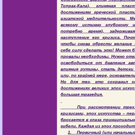
Топрак-Кала), глиняная пл
достижениям греческой пласти
азиатской медлительности. М
всякому истинно глубокому 
потребно время), задержива
наступление его кризиса. Поч
чтобы снова обрести желание 
себе силу сделать это! Может б
провалы необходимы. Нужно отк
освободиться от давления а
влияния рутины, стать детски 
или, по крайней мере, основател
Но для тех, кто сохранил х
достижениях великих эпох искус
большая трагедия.
При рассмотрении трех, о
кризисами, эпох искусства – пе
бросается в глаза принципиальн
гибели. Каждая из эпох проходи
1.
Первичный (или начальны