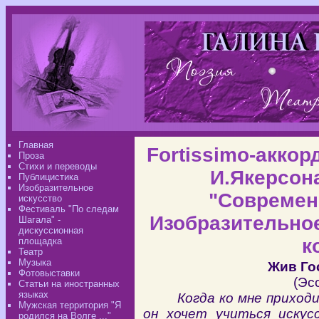
Главная
Fortissimo-аккор
Проза
Стихи и переводы
И.Якерсона
Публицистика
Изобразительное
"Современ
искусство
Фестиваль "По следам
Изобразительное
Шагала" -
дискуссионная
к
площадка
Театр
Музыка
Жив Го
Фотовыставки
(Эс
Статьи на иностранных
языках
Когда ко мне приход
Мужская территория "Я
он хочет учиться искус
родился на Волге ..."