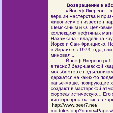
Возвращение к аб
«Йосеф Якерсон – худож
вершин мастерства и приз
живописи» он известен нар
Шемякиным и О. Целковым.
коллекциях нефтяных магн
Нахамкина - владельца кр
Йорке и Сан-Франциско. 
в Израиле с 1973 года, счи
миновал...
Йосеф Якерсон работае
в тесной беэр-шевской ква
мольбертов с подъемникам
держатся на каких-то подв
папье-маше, позирующие ху
создают в мастерской атм
сюрреалистическую… Его ж
«интерьерного» типа, скор
http://www.beer7.net/
modules.php?name=Pages&