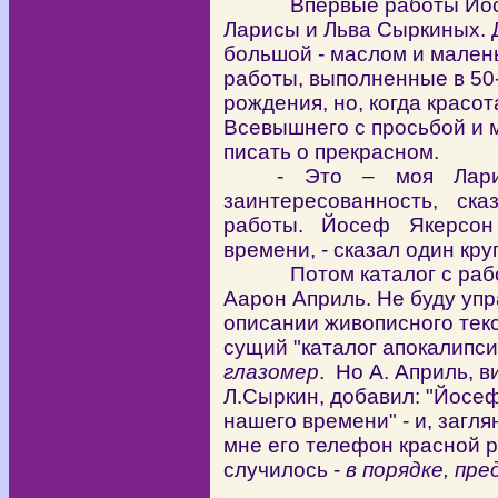
Впервые работы Йосефа
Ларисы и Льва Сыркиных. 
большой - маслом и мален
работы, выполненные в 50-
рождения, но, когда красо
Всевышнего с просьбой и м
писать о прекрасном.
- Это – моя Лари
заинтересованность, ск
работы. Йосеф Якерсон
времени, - сказал один кр
Потом каталог с работа
Аарон Априль. Не буду уп
описании живописного текс
сущий "каталог апокалипс
глазомер
. Но А. Априль, в
Л.Сыркин, добавил: "Йосе
нашего времени" - и, загля
мне его телефон красной ру
случилось -
в порядке, пр