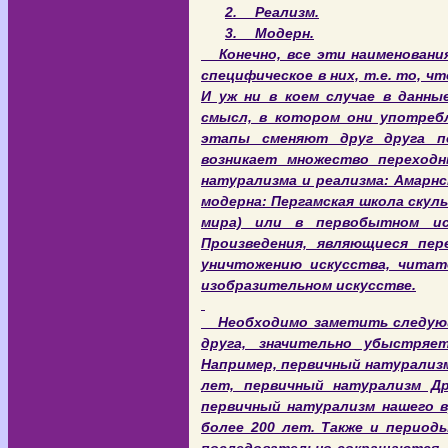
2.
Реализм.
3.
Модерн.
Конечно, все эти наименования
специфическое в них, т.е. то, ч
И уж ни в коем случае в данны
смысл, в котором они употребл
этапы сменяют друг друга п
возникает множество переходн
натурализма и реализма: Амарнс
модерна: Пергамская школа скул
мира) или в первобытном ис
Произведения, являющиеся пе
уничтожению искусства, читат
изобразительном искусстве.
Необходимо заметить следующ
друга, значительно убыстряе
Например, первичный натурализ
лет, первичный натурализм Др
первичный натурализм нашего в
более 200 лет. Также и период