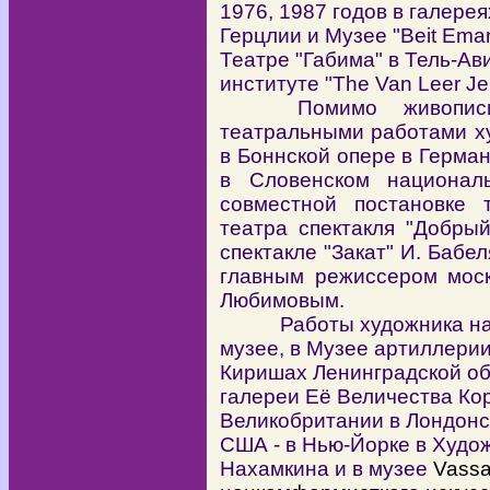
1976, 1987 годов в галере
Герцлии и Музее "
Beit Ema
Театре "Габима" в Тель-Ав
институте "The Van Leer Jeru
Помимо живописи
театральными работами ху
в Боннской опере в Герман
в Словенском национал
совместной постановке 
театра спектакля "Добрый
спектакле "Закат" И. Бабе
главным режиссером моск
Любимовым.
Работы художника наход
музее, в Музее артиллерии
Киришах Ленинградской об
галереи Её Величества Ко
Великобритании в Лондонс
США - в Нью-Йорке в Худо
Нахамкина и в музее
Vassa