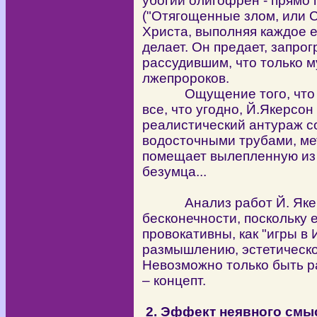
убогий олигофрен - прямо 
("Отягощенные злом, или С
Христа, выполняя каждое ег
делает. Он предает, запр
рассудившим, что только м
лжепророков.
Ощущение того, что из
все, что угодно, Й.Якерсо
реалистический антураж с
водосточными трубами, м
помещает вылепленную из 
безумца...
Анализ работ Й. Якерс
бесконечности, поскольку 
провокативны, как "игры в 
размышлению, эстетическо
Невозможно только быть 
– концепт.
2. Эффект неявного смы