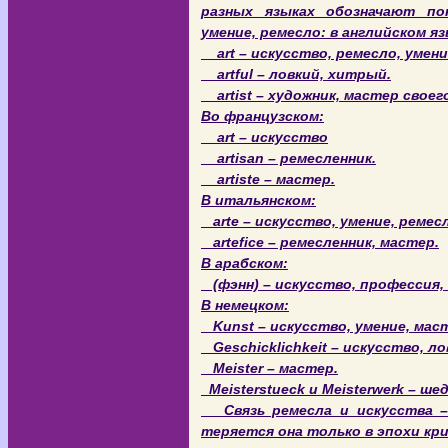
разных языках обозначают пон
умение, ремесло: в английском яз
art – искусство, ремесло, умени
artful – ловкий, хитрый.
artist – художник, мастер своего
Во французском:
art – искусство
artisan – ремесленник.
artiste – мастер.
В итальянском:
arte – искусство, умение, ремесл
artefice – ремесленник, мастер.
В арабском:
(фэнн) – искусство, профессия,
В немецком:
Kunst – искусство, умение, ма
Geschicklichkeit – искусство, ло
Meister – мастер.
Meisterstueck и Meisterwerk – ше
Связь ремесла и искусства – 
теряется она только в эпохи кр