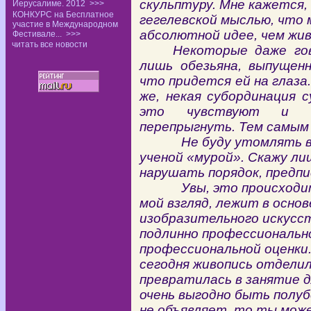
скульптуру. Мне кажется,
Иерусалиме. 2012
>>>
КОНКУРС на Бесплатное
гегелевской мыслью, что 
участие в Международном
абсолютной идее, чем жив
Фестивале...
>>>
читать все новости
Некоторые даже гов
лишь обезьяна, выпущенн
что придется ей на глаза.
же, некая субординация 
это чувствуют и п
перепрыгнуть. Тем самым
Не буду утомлять вас 
ученой «мурой». Скажу лиш
нарушать порядок, предпи
Увы, это происходит сп
мой взгляд, лежит в осно
изобразительного искусс
подлинно профессиональн
профессиональной оценки
сегодня живопись отделил
превратилась в занятие 
очень выгодно быть полуб
не объявляет, то ты мож