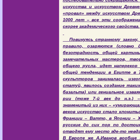
последовательно сокращаются. 
искусства и искусством Древне
«провал» между искусством Дре
1000 лет – все эти соображени
скорее академического свойства.
Повинуясь странному закону, с
правило, озаряются (словно
безотрадность общей картины
замечательных мастеров, тв
общего русла, идет наперекор
общей тенденции в Египте в 7-
скульпторов занималась изго
статуй, явилось создание таких
базальта) или гениальное изва
рии (тоже 7-й век до н.э.) 
знаменитый из них – «умирающая л
веков искусство стало клониться
Франции – Ватто, в Японии – Х
русские до сих пор по достои
отводят ему место где-то невда
В Европе же А.Иванов вообще н