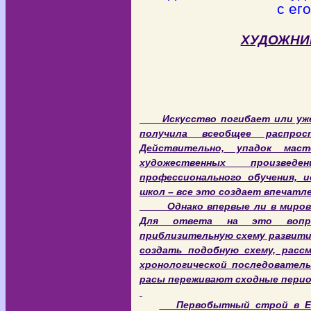
с ег
ХУДОЖНИ
Искусство погибает или уже п
получила всеобщее распрос
Действительно, упадок маст
художественных произвед
профессионального обучения, и
школ – все это создает впечат
Однако впервые ли в мировой
Для ответа на это вопр
приблизительную схему развития
создать подобную схему, расс
хронологической последователь
расы переживают сходные перио
Первобытный строй в Евр