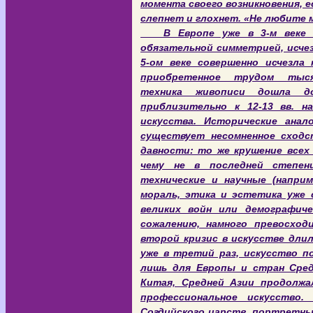
момента своего возникновения, 
слепнет и глохнет. «Не любите ми
В Европе уже в 3-м веке н.
обязательной симметрией, исчез
5-ом веке совершенно исчезла 
приобретенное трудом тыся
техника живописи дошла д
приблизительно к 12-13 вв. н
искусства. Исторические анал
существует несомненное сходс
давности: то же крушение всех
чему не в последней степен
технические и научные (напри
мораль, этика и эстетика уже 
великих войн или демографиче
сожалению, намного превосход
второй кризис в искусстве длил
уже в третий раз, искусство п
лишь для Европы и стран Сред
Китая, Средней Азии продолжал
профессиональное искусство.
Согдийского царств, портретны