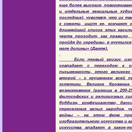
еще более высокие, поворачива
и отдельные гениальные худо
последние), чувствуя, что их 
к смерти, ищут ее, кончают 
длиннейший список этих насил
черта проходит, как правило, 
пройдя до середины, я очутился
мгле долины» (Данте).
Если первый кризис изобра
совпадает с переходом к о
письменности, этого великог
второй – с крушением всей пр
эстетики. Великое брожение
возникновение (разница в 200-
философских и религиозных си
буддизм, конфуцианство, даоси
переселения целых народов, 
войны – на этом фоне про
изобразительного искусства и а
искусства впадают в какое-т