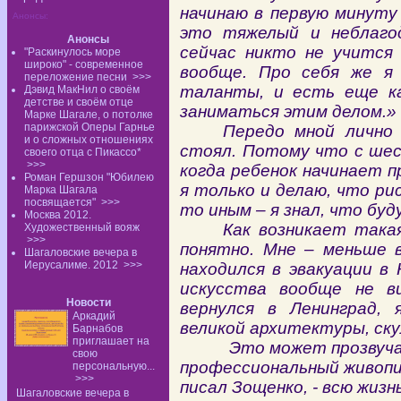
начинаю в первую минуту 
Анонсы:
это тяжелый и неблаго
Анонсы
сейчас никто не учится 
"Раскинулось море
широко" - современное
вообще. Про себя же я
переложение песни
>>>
таланты, и есть еще к
Дэвид МакНил о своём
детстве и своём отце
заниматься этим делом.»
Марке Шагале, о потолке
парижской Оперы Гарнье
Передо мной лично 
и о сложных отношениях
стоял. Потому что с шес
своего отца с Пикассо*
>>>
когда ребенок начинает 
Роман Гершзон "Юбилею
я только и делаю, что ри
Марка Шагала
посвящается"
>>>
то иным – я знал, что буд
Москва 2012.
Как возникает така
Художественный вояж
>>>
понятно. Мне – меньше в
Шагаловские вечера в
Иерусалиме. 2012
>>>
находился в эвакуации в 
искусства вообще не в
Новости
вернулся в Ленинград, я
Аркадий
великой архитектуры, ску
Барнабов
приглашает на
Это может прозвучать 
свою
профессиональный живопис
персональную...
>>>
писал Зощенко, - всю жизн
Шагаловские вечера в