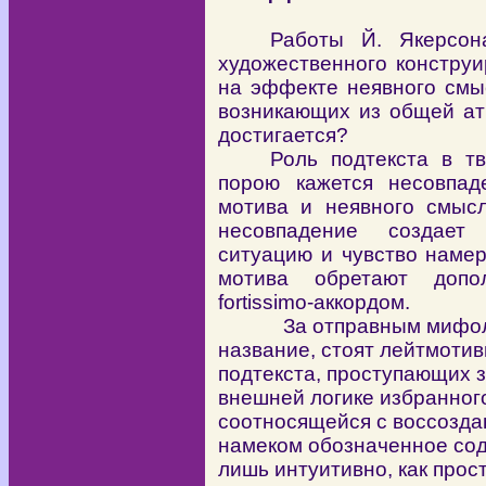
Работы Й. Якерсон
художественного конструи
на эффекте неявного смыс
возникающих из общей ат
достигается?
Роль подтекста в тв
порою кажется несовпад
мотива и неявного смысл
несовпадение создает 
ситуацию и чувство наме
мотива обретают допол
fortissimo-аккордом.
За отправным мифолог
название, стоят лейтмоти
подтекста, проступающих 
внешней логике избранног
соотносящейся с воссозда
намеком обозначенное сод
лишь интуитивно, как прос