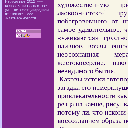
Иерусалиме. 2012
>>>
художественную пр
КОНКУРС на Бесплатное
участие в Международном
лаокоонистской пр
Фестивале...
>>>
читать все новости
побагровевшего от н
самое удивительное, 
«уживаются» грустн
наивное, возвышенно
неосознанная ме
жестокосердие, нак
невидимого бытия.
Каковы истоки автопо
загадка его немеркнущ
привлекательности как
резца на камне, рисунк
потому ли, что искони
воссозданием образа п