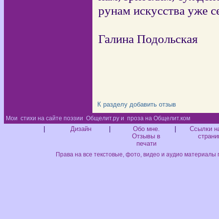
рунам искусства уже с
Галина Подольская
К разделу
добавить отзыв
Мои
стихи на сайте поэзии
Общелит.ру и
проза на Общелит.ком
Диз
|
Дизайн
|
Обо мне.
|
Ссылки н
Отзывы в
страни
печати
Права на все текстовые, фото, видео и аудио материалы