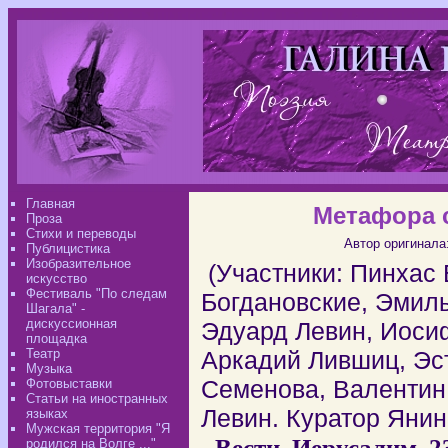
Главная
Метафора 
Проза
Стихи и переводы
Автор оригинала
Публицистика
Изобразительное
(Участники: Пинхас 
искусство
Фестиваль "По следам
Богдановские, Эмил
Шагала" -
дискуссионная
Эдуард Левин, Иосиф
площадка
Театр
Аркадий Лившиц, Э
Музыка
Семенова, Валентин
Фотовыставки
Статьи на иностранных
Левин. Куратор Янин
языках
Мужская территория "Я
- Вести. Иерусалим. 23
родился на Волге ..."