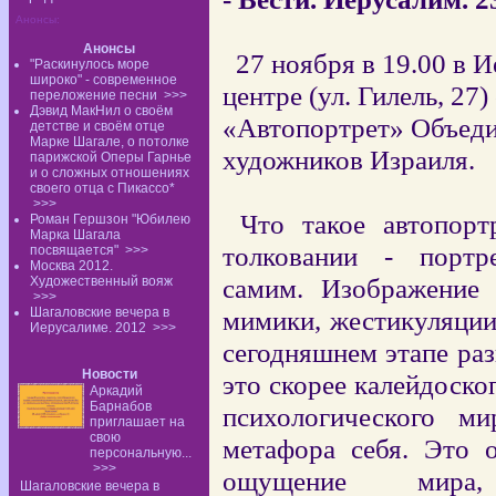
Анонсы:
Анонсы
27 ноября в 19.00 в 
"Раскинулось море
широко" - современное
центре (ул. Гилель, 27
переложение песни
>>>
Дэвид МакНил о своём
«Автопортрет» Объед
детстве и своём отце
Марке Шагале, о потолке
художников Израиля.
парижской Оперы Гарнье
и о сложных отношениях
своего отца с Пикассо*
>>>
Что такое автопорт
Роман Гершзон "Юбилею
Марка Шагала
толковании - портр
посвящается"
>>>
Москва 2012.
самим. Изображение 
Художественный вояж
>>>
Шагаловские вечера в
мимики, жестикуляции
Иерусалиме. 2012
>>>
сегодняшнем этапе раз
Новости
это скорее калейдоско
Аркадий
Барнабов
психологического ми
приглашает на
свою
метафора себя. Это 
персональную...
>>>
ощущение мира,
Шагаловские вечера в