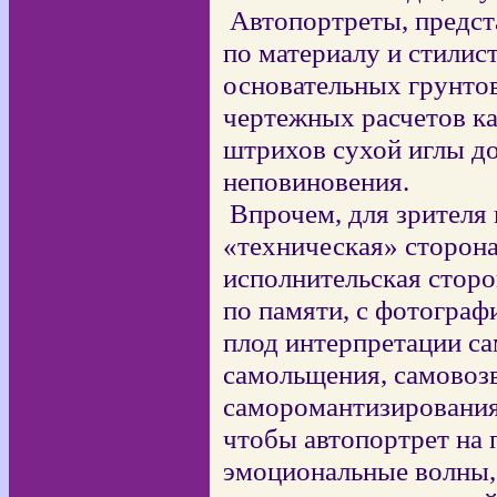
Автопортреты, предста
по материалу и стилис
основательных грунто
чертежных расчетов к
штрихов сухой иглы д
неповиновения.
Впрочем, для зрителя 
«техническая» сторона
исполнительская сторо
по памяти, с фотограф
плод интерпретации са
самольщения, самовоз
саморомантизирования
чтобы автопортрет на 
эмоциональные волны, 