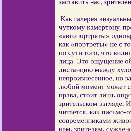
заставить нас, зрителе
Как галерея визуальн
чуткому камертону, пр
«автопортреты» однов
как «портреты» не с т
по сути того, что види
лица. Это ощущение о
дистанцию между худо
непроизнесенное, но з
любой момент может со
права, стоит лишь ощу
зрительском взгляде. 
читается, как письмо-
современниками-живоп
нам, зрителям, сужден