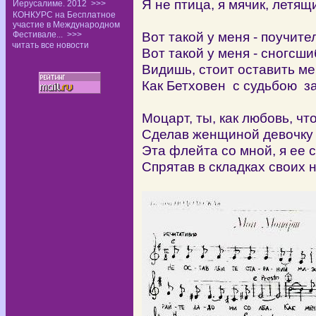
Я не птица, я мячик, летящ
Иерусалиме. 2012
>>>
КОНКУРС на Бесплатное
участие в Международном
Вот такой у меня - поучите
Фестивале...
>>>
читать все новости
Вот такой у меня - сногсш
Видишь, стоит оставить ме
Как Бетховен с судьбою за
Моцарт, ты, как любовь, чт
Сделав женщиной девочку 
Эта флейта со мной, я ее 
Спрятав в складках своих 