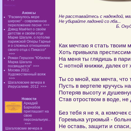
Анонсы:
Анонсы
Не расставайтесь с надеждой, ма
"Раскинулось море
Не убирайте ладоней со лба...
широко" - современное
переложение песни
>>>
Б. Окуджа
Дэвид МакНил о своём
детстве и своём отце
Марке Шагале, о потолке
парижской Оперы Гарнье
Как мечтаю я стать твоим 
и о сложных отношениях
своего отца с Пикассо*
Хоть привыкла престиссим
>>>
На меня ты глядишь в пари
Роман Гершзон "Юбилею
Марка Шагала
С нотной книжки, далек от 
посвящается"
>>>
Москва 2012.
Художественный вояж
Ты со мной, как мечта, что
>>>
Шагаловские вечера в
Пусть в вертепе кручусь н
Иерусалиме. 2012
>>>
Потеряв высоту и душевну
Став отроством в воде, не
Новости
Аркадий
Барнабов
приглашает на
Без тебя я не я, а комочек
свою
Горемыка угрюмый - больно
персональную...
>>>
Не оставь, защити и спаси,
Шагаловские вечера в