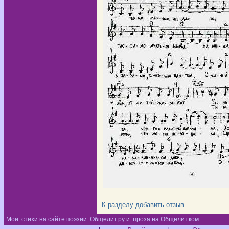
К разделу
добавить отзыв
Мои
стихи на сайте поэзии
Общелит.ру и
проза на Общелит.ком
Диз