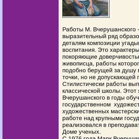
Работы М. Вчерушанского 
выразительный ряд образов
деталям композиции угады
воспитания. Это характер
покоряющие доверчивостью
живописца, работы которог
подобно берущей за душу 
точки, но не допускающей 
Стилистически работы вып
классической школы. Этот
Вчерушанского в годы обу
государственном художест
художественных мастерски
работе над крупными госу
реализовался в преподава
Доме ученых.
С 1976 года Марк Вчерушан