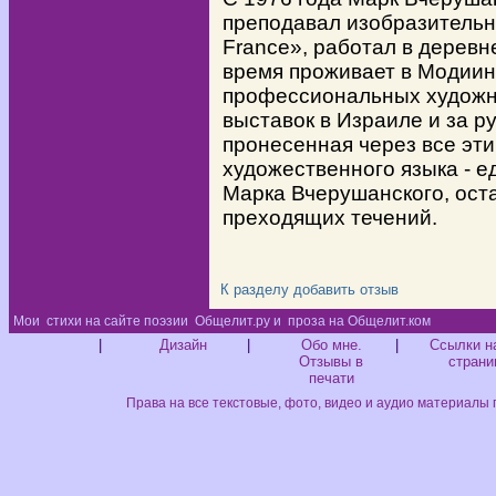
преподавал изобразительн
France», работал в деревн
время проживает в Модиин
профессиональных художни
выставок в Израиле и за р
пронесенная через все эти
художественного языка - 
Марка Вчерушанского, ост
преходящих течений.
К разделу
добавить отзыв
Мои
стихи на сайте поэзии
Общелит.ру и
проза на Общелит.ком
Диз
|
Дизайн
|
Обо мне.
|
Ссылки н
Отзывы в
страни
печати
Права на все текстовые, фото, видео и аудио материалы