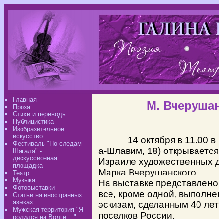
Главная
М. Вчеруша
Проза
Стихи и переводы
Публицистика
Изобразительное
искусство
14 октября в 11.00 в Яф
Фестиваль "По следам
а-Шлавим, 18) открывается
Шагала" -
дискуссионная
Израиле художественных д
площадка
Марка Вчерушанского.
Театр
Музыка
На выставке представлено 
Фотовыставки
все, кроме одной, выполне
Статьи на иностранных
языках
эскизам, сделанным 40 лет
Мужская территория "Я
поселков России.
родился на Волге ..."