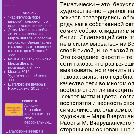
Тематически – это, безусло
Анонсы:
художественно – диалог н
Анонсы
эскизов развернулись, об
"Раскинулось море
широко" - современное
ряду, как в собственной с
переложение песни
>>>
самим собою, ожиданиям и
Дэвид МакНил о своём
детстве и своём отце
бытия. Сплетающий сеть п
Марке Шагале, о потолке
парижской Оперы Гарнье
не в силах вырваться из В
и о сложных отношениях
своей силой, и не в какой 
своего отца с Пикассо*
>>>
Это ожидание юности – те, 
Роман Гершзон "Юбилею
сети такова, что раз взявш
Марка Шагала
посвящается"
>>>
вывязывать, но и чинить и 
Москва 2012.
Такова жизнь, что подобна
Художественный вояж
>>>
качество сети во многом оп
Шагаловские вечера в
Иерусалиме. 2012
>>>
вообще стоит ли выходить 
секрет кисти и цвета, согл
Новости
восприятия и верность сво
Аркадий
символических слагаемых 
Барнабов
приглашает на
художник – Марк Вчерушан
свою
Работы М. Вчерушанского 
персональную...
>>>
стороны они основаны на 
Шагаловские вечера в