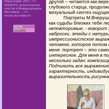
другой – читаются как вер
Иерусалиме. 2012
>>>
КОНКУРС на Бесплатное
глубокого старца, продолж
участие в Международном
визуальный синтез ощущен
Фестивале...
>>>
читать все новости
Портреты М.Вчерушанск
как судьбы близких тебе л
неповторимые, - говорит 
наброски, этюды с натуры
импрессионистское выраж
человеке, которое потом
меня
портрет – это само
интересное. Для меня в 
несколько задач: композиц
Подчинить все выражению
характерность, индивиду
выразительность рисунка