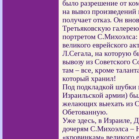
было разрешение от ком
на вывоз произведений 
получает отказ. Он внов
Третьяковскую галерею
портретом С.Михоэлса:
великого еврейского ак
Л.Сегала, на которую 
вывозу из Советского С
там – все, кроме талант
который хранил!
Под подкладкой шубки 
Израильской армии) бы
желающих выехать из С
Обетованную.
Уже здесь, в Израиле, 
дочерям С.Михоэлса – Н
«кровинкам» великого е