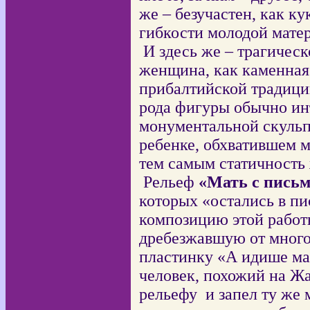
же – безучастен, как ку
гибкости молодой матер
И здесь же – трагичес
женщина, как каменная
прибалтийской традици
рода фигуры обычно ин
монументальной скульпт
ребенке, обхватившем 
тем самым статичность
Рельеф
«Мать с пись
которых «остались в п
композицию этой работы
дребезжавшую от много
пластинку «А идише ма
человек, похожий на Жа
рельефу
и запел ту же