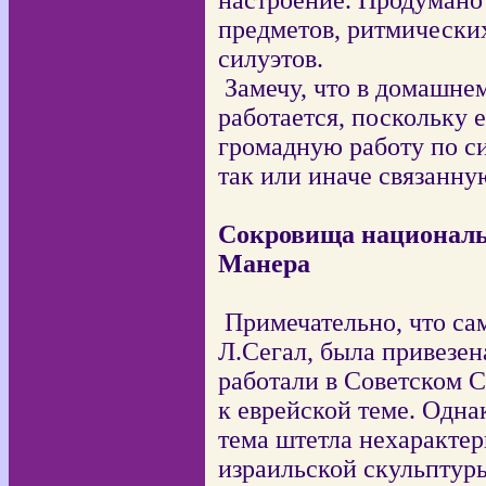
настроение. Продумано
предметов, ритмических
силуэтов.
Замечу, что в домашне
работается, поскольку е
громадную работу по си
так или иначе связанну
Сокровища националь
Манера
Примечательно, что сам
Л.Сегал, была привезена
работали в Советском С
к еврейской теме. Одна
тема штетла нехаракте
израильской скульптуры