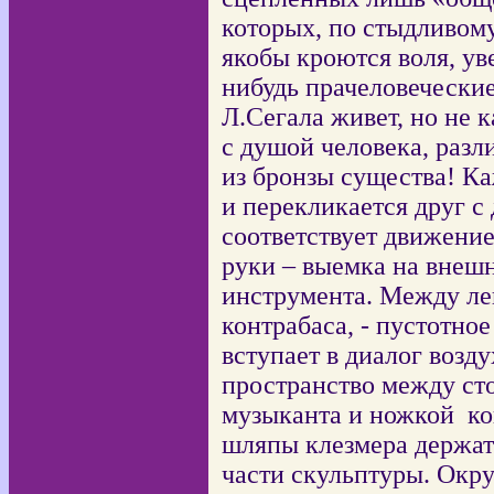
которых, по стыдливом
якобы кроются воля, ув
нибудь прачеловеческие
Л.Сегала живет, но не 
с душой человека, разл
из бронзы существа! К
и перекликается друг с
соответствует движение
руки – выемка на внеш
инструмента. Между ле
контрабаса, - пустотно
вступает в диалог возд
пространство между с
музыканта и ножкой
ко
шляпы клезмера держат 
части скульптуры. Окру