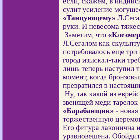
если, скажем, в индийс
сулит усиление могущес
«Танцующему»
Л.Сега
руки. И невесома тяжес
Заметим, что
«Клезме
Л.Сегалом как скульпт
потребовалось еще три 
город изыскал-таки тре
лишь теперь наступил 
момент, когда бронзовы
превратился в настоящи
Ну, так к
акой из еврей
звенящей меди тарелок 
«Барабанщик»
- новая
торжественную церемо
Его фигура лаконична 
уравновешена. Обойдит