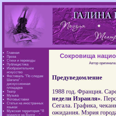
Главная
Сокровища нацио
Проза
Стихи и переводы
Автор оригинала
Публицистика
Изобразительное
искусство
Фестиваль "По следам
Предуведомление
Шагала" -
дискуссионная
площадка
1988 год. Франция. Сар
Театр
Музыка
недели Израиля»
. Пер
Фотовыставки
Статьи на иностранных
Сегала. Графика, чекан
языках
Мужская территория "Я
ожидания. Мэрия города
родился на Волге ..."