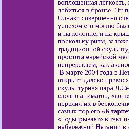
воплощенная легкость,
добиться в бронзе. Он п
Однако совершенно оче
успехом его можно было
и на колонне, и на крыш
поскольку ритм, заложе
традиционной скульпту
простота еврейской мел
непререкаем, как аксио
В марте 2004 года в Не
открыта далеко превос
скульптурная пара Л.С
словно аниматор, «воше
перелил их в бесконечн
самых пор его
«Кларне
«подыгрывает» в такт и
набережной Нетании в 