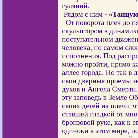
гуляний.
Рядом с ним -
«Танцу
О
т поворота плеч до п
скульптором в динамике
поступательном движен
человека, но самом сло
исполнения. П
од распр
можно пройти, прямо ка
аллее города. Но так в
свои дверные проемы зн
духов и Ангела Смерти.
эту заповедь в Земле 
своих детей на плечи, 
ставшей гладкой от мн
бронзовой руке, как к е
одиноки в этом мире, п