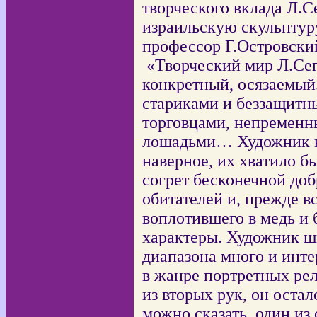
творческого вклада Л.С
израильскую скульптуру
профессор Г.Островский
«Творческий мир Л.Се
конкретный, осязаемый.
стариками и беззащитн
торговцами, непременн
лошадьми… Художник н
наверное, их хватило 
согрет бесконечной доб
обитателей и, прежде вс
воплотившего в медь и 
характеры. Художник ши
диапазона много и инте
в жанре портретных
ре
из вторых рук, он остал
можно сказать, один из