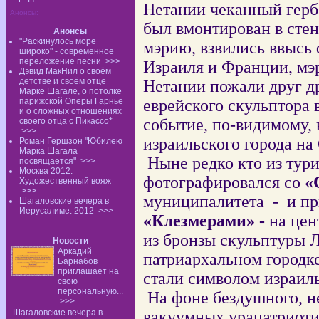
Нетании чеканный герб г
Анонсы:
был вмонтирован в стен
Анонсы
"Раскинулось море
мэрию, взвились ввысь 
широко" - современное
переложение песни
>>>
Израиля и Франции, мэр
Дэвид МакНил о своём
детстве и своём отце
Нетании пожали друг др
Марке Шагале, о потолке
парижской Оперы Гарнье
еврейского скульптора 
и о сложных отношениях
событие, по-видимому, 
своего отца с Пикассо*
>>>
израильского города н
Роман Гершзон "Юбилею
Марка Шагала
Ныне
р
едко кто из тур
посвящается"
>>>
Москва 2012.
фотографировался со
«
Художественный вояж
>>>
муниципалитета
-
и п
Шагаловские вечера в
Иерусалиме. 2012
>>>
«Клезмерами» -
на цен
из бронзы
скульптуры Л
Новости
Аркадий
патриархальном городке
Барнабов
приглашает на
стали символом израиль
свою
персональную...
На фоне бездушного, н
>>>
Шагаловские вечера в
вакуумных урапатриоти