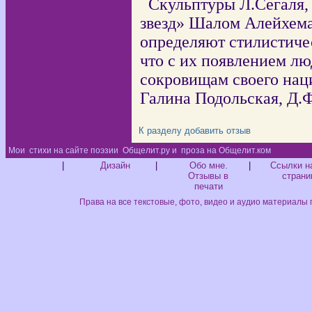
Скульптуры Л.Сегаля
звезд» Шалом Алейхема,
определяют стилистиче
что с их появлением лю
сокровищам своего нац
Галина Подольская, Д.
К разделу
добавить отзыв
Мои
стихи на сайте поэзии
Общелит.ру и
проза на Общелит.ком
Диз
|
Дизайн
|
Обо мне.
|
Ссылки н
Отзывы в
страни
печати
Права на все текстовые, фото, видео и аудио материалы