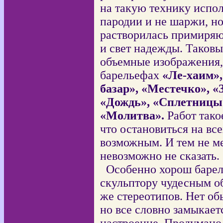
на такую технику испол
пародии и не шаржи, но
растворилась примиряю
и свет надежды. Таков
объемные изображения,
барельефах
«Ле-хаим»
базар», «Местечко», «
«Дождь», «Сплетницы»
«Молитва».
Работ тако
что остановиться на вс
возможным. И тем не м
невозможно не сказать.
Особенно хорош баре
скульптору чудесным об
же стереотипов. Нет об
но все словно замыкает