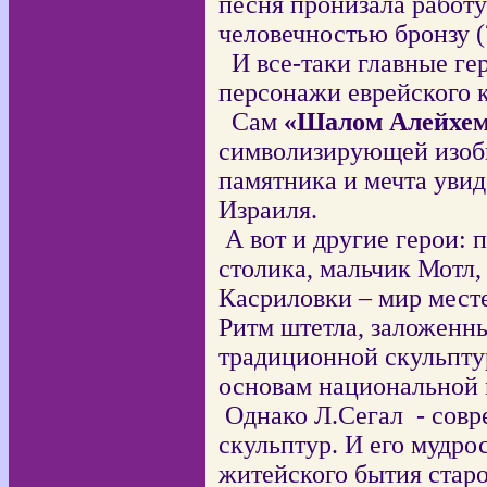
песня пронизала работу
человечностью бронзу (
И все-таки главные ге
персонажи еврейского 
Сам
«Шалом Алейхе
символизирующей изоби
памятника и мечта увид
Израиля.
А вот и другие герои: 
столика, мальчик Мотл,
Касриловки – мир месте
Ритм штетла, заложенны
традиционной скульпту
основам национальной 
Однако Л.Сегал
- сов
скульптур. И его мудрос
житейского бытия старо