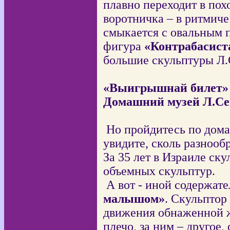
плавно переходит в пох
воротничка – в ритмич
смыкается с овальным 
фигура
«
Контрабасист
большие скульптуры Л.
«Выигрышнай билет»
Домашний музей Л.Се
Но
пройдитесь по дом
увидите, сколь разнообр
За 35 лет в Израиле ск
объемных скульптур.
А вот - иной содержат
малышом»
. Скульптор
движения обнаженной 
плечо, за ним – другое