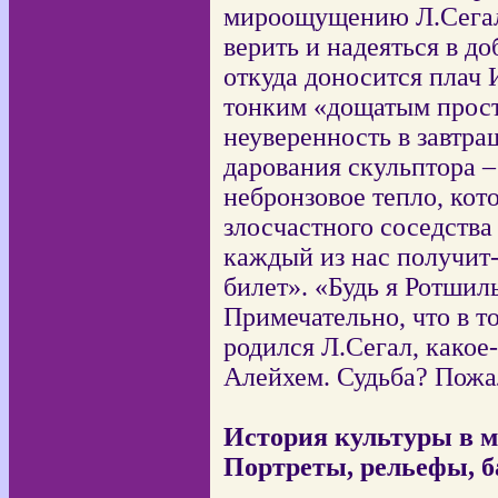
мироощущению Л.Сегала
верить и надеяться в доб
откуда доносится плач И
тонким «дощатым прост
неуверенность в завтра
дарования скульптора –
небронзовое тепло, кот
злосчастного соседства
каждый из нас получит
билет». «Будь я Ротшил
Примечательно, что в т
родился Л.Сегал, какое
Алейхем. Судьба? Пож
История культуры в м
Портреты, рельефы, 