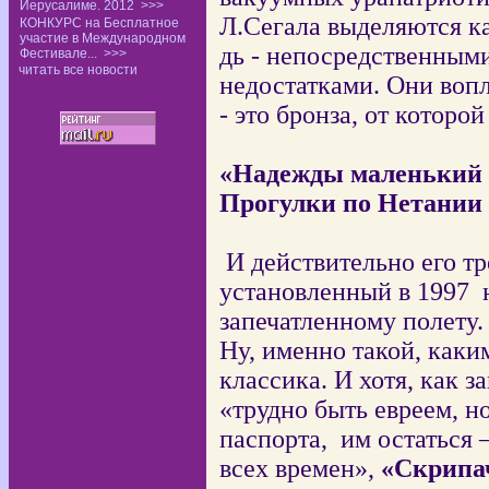
Иерусалиме. 2012
>>>
Л.Сегала выделяются ка
КОНКУРС на Бесплатное
участие в Международном
дь - непосредственными
Фестивале...
>>>
читать все новости
недостатками. Они воп
- это бронза, от которой
«Надежды маленький 
Прогулки по Нетании
И действительно его т
установленный в 1997
запечатленному полету.
Ну, именно такой, каки
классика. И хотя, как 
«трудно быть евреем, н
паспорта,
им остаться
всех времен»,
«Скрипа