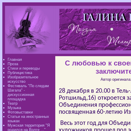
Главная
С любовью к своей
Проза
Стихи и переводы
заключит
Публицистика
Изобразительное
Автор оригинала
искусство
Фестиваль "По следам
Шагала" -
28 декабря в 20.00 в Тель
дискуссионная
Ротшильд,16) откроется 
площадка
Театр
Объединения профессион
Музыка
посвященная 60-летию Из
Фотовыставки
Статьи на иностранных
языках
Весь этот год для Объе
Мужская территория "Я
художников прошел под э
родился на Волге ..."