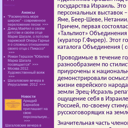
государства Израиль. Это
Анонсы:
персональных выставок – 
Анонсы
"Раскинулось море
Яме, Беер-Шеве, Нетании,
широко" - современное
переложение песни
>>>
Причем, первая состояла
Дэвид МакНил о своём
«Тальпиот» Объединения
детстве и своём отце
Марке Шагале, о потолке
(куратор Г.Фирер). Этот 
парижской Оперы Гарнье
и о сложных отношениях
каталога Объединения ( с
своего отца с Пикассо*
>>>
Роман Гершзон "Юбилею
Проводимые в течение го
Марка Шагала
разнообразием по стилис
посвящается"
>>>
Москва 2012.
приурочены к националь
Художественный вояж
>>>
демонстрировали осмысл
Шагаловские вечера в
жизни еврейского народа
Иерусалиме. 2012
>>>
земли Эрец-Исраэль репа
Новости
ощущение себя в Израиле
Аркадий
Россией, по-своему стим
Барнабов
приглашает на
русскоговорящих на земл
свою
персональную...
>>>
Значительная часть член
Шагаловские вечера в