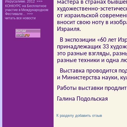
мастера в странах бывше
Иерусалиме. 2012
>>>
КОНКУРС на Бесплатное
художественно-эстетичес
участие в Международном
Фестивале...
>>>
от израильской современ
читать все новости
вносит свою ноту в изоб
Израиля.
В экспозиции «60 лет Из
принадлежащих 33 худож
это разные взгляды, разн
разные техники и одна лю
Выставка проводится по
и Министерства науки, ку
Работы выставки продлит
Галина Подольская
К разделу
добавить отзыв