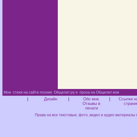
Мои
стихи на сайте поэзии
Общелит.ру и
проза на Общелит.ком
Диз
|
Дизайн
|
Обо мне.
|
Ссылки н
Отзывы в
страни
печати
Права на все текстовые, фото, видео и аудио материалы