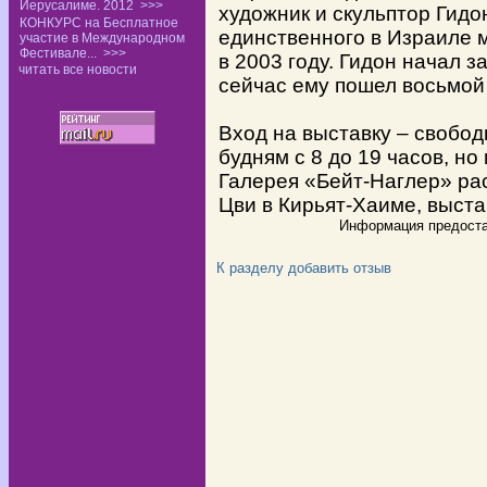
Иерусалиме. 2012
>>>
художник и
скульптор Гидо
КОНКУРС на Бесплатное
единственного в
Израиле м
участие в Международном
Фестивале...
>>>
в
2003 году. Гидон начал з
читать все новости
сейчас ему пошел восьмой 
Вход на выставку – свобод
будням с 8 до 19 часов, но 
Галерея «Бейт-Наглер» ра
Цви в
Кирьят-Хаиме, выста
Информация предоста
К разделу
добавить отзыв