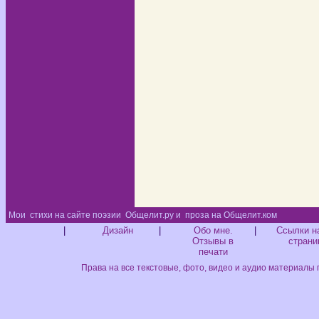
Мои
стихи на сайте поэзии
Общелит.ру и
проза на Общелит.ком
Диз
|
Дизайн
|
Обо мне.
|
Ссылки н
Отзывы в
страни
печати
Права на все текстовые, фото, видео и аудио материалы