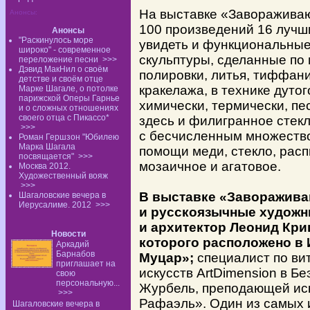
На выставке «Заворажива
Анонсы:
100 произведений 16 лучш
Анонсы
"Раскинулось море
увидеть и
функциональные
широко" - современное
скульптуры, сделанные по 
переложение песни
>>>
Дэвид МакНил о своём
полировки, литья, тиффани
детстве и своём отце
кракелажа, в
технике дуто
Марке Шагале, о потолке
парижской Оперы Гарнье
химически, термически, п
и о сложных отношениях
своего отца с Пикассо*
здесь и
филигранное стекл
>>>
с
бесчисленным множество
Роман Гершзон "Юбилею
Марка Шагала
помощи меди, стекло, расп
посвящается"
>>>
мозаичное и
агатовое.
Москва 2012.
Художественный вояж
>>>
В выставке «Заворажива
Шагаловские вечера в
Иерусалиме. 2012
>>>
и
русскоязычные художни
и
архитектор Леонид Криц
Новости
которого расположено в
Аркадий
Барнабов
Муцар»;
специалист по ви
приглашает на
искусств
ArtDimension
в
Бе
свою
персональную...
Журбель, преподающей иск
>>>
Рафаэль». Один из самых 
Шагаловские вечера в