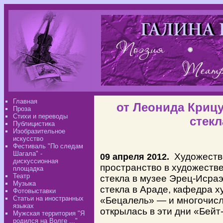
Главная
от Леонида Крицу
Проза
Стихи и переводы
стекл
Публицистика
Изобразительное
искусство
Фестиваль "По следам
Шагала" -
09 апреля 2012.
Художеств
дискуссионная
пространство в
художестве
площадка
Театр
стекла в
музее Эрец-Исраэл
Музыка
стекла в
Араде, кафедра х
Фотовыставки
Статьи на иностранных
«Бецалель» — и
многочисл
языках
открылась в
эти дни «Бейт
Мужская территория "Я
родился на Волге ..."