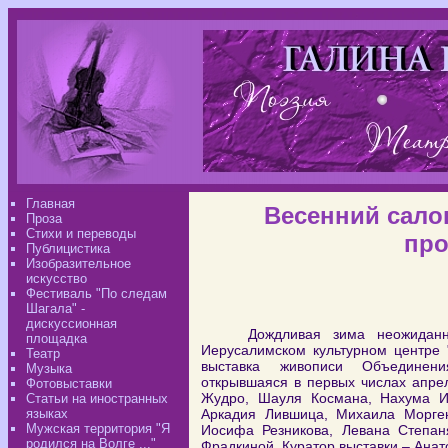
Главная
Весенний сало
Проза
Стихи и переводы
про
Публицистика
Изобразительное
искусство
Фестиваль "По следам
Шагала" -
дискуссионная
Дождливая зима неожидан
площадка
Иерусалимском культурном центре 
Театр
выставка живописи Объединени
Музыка
открывшаяся в первых числах апре
Фотовыставки
Жудро, Шауля Космана, Нахума И
Статьи на иностранных
языках
Аркадия Лившица, Михаила Морге
Мужская территория "Я
Иосифа Резникова, Левана Степан
родился на Волге ..."
Фрадкиной. Куратор выставки – Анат