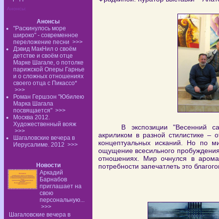
Анонсы:
Анонсы
"Раскинулось море
широко" - современное
переложение песни
>>>
Дэвид МакНил о своём
детстве и своём отце
Марке Шагале, о потолке
парижской Оперы Гарнье
и о сложных отношениях
своего отца с Пикассо*
>>>
Роман Гершзон "Юбилею
Марка Шагала
посвящается"
>>>
Москва 2012.
Художественный вояж
В экспозиции "Весенний с
>>>
акриликом в разной стилистике – 
Шагаловские вечера в
концептуальных исканий. Но по м
Иерусалиме. 2012
>>>
ощущение всесильного пробуждения 
отношениях. Мир очнулся в аромат
Новости
потребности запечатлеть это благог
Аркадий
Барнабов
приглашает на
свою
персональную...
>>>
Шагаловские вечера в