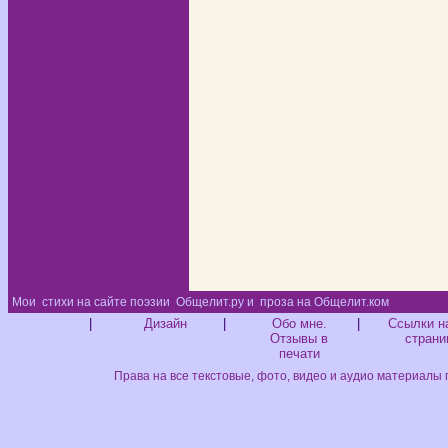
Мои
стихи на сайте поэзии
Общелит.ру и
проза на Общелит.ком
Диз
|
Дизайн
|
Обо мне.
|
Ссылки н
Отзывы в
страни
печати
Права на все текстовые, фото, видео и аудио материалы