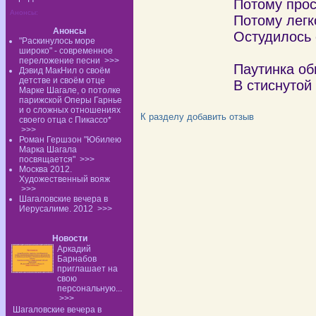
Потому прос
Анонсы:
Потому легк
Анонсы
Остудилось 
"Раскинулось море
широко" - современное
переложение песни
>>>
Паутинка о
Дэвид МакНил о своём
детстве и своём отце
В стиснутой 
Марке Шагале, о потолке
парижской Оперы Гарнье
и о сложных отношениях
К разделу
добавить отзыв
своего отца с Пикассо*
>>>
Роман Гершзон "Юбилею
Марка Шагала
посвящается"
>>>
Москва 2012.
Художественный вояж
>>>
Шагаловские вечера в
Иерусалиме. 2012
>>>
Новости
Аркадий
Барнабов
приглашает на
свою
персональную...
>>>
Шагаловские вечера в