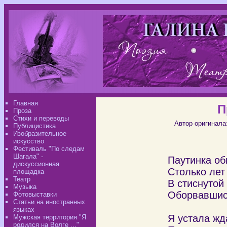
Главная
П
Проза
Стихи и переводы
Автор оригинала
Публицистика
Изобразительное
искусство
Фестиваль "По следам
Шагала" -
Паутинка о
дискуссионная
Столько лет
площадка
Театр
В стиснутой
Музыка
Оборвавшись
Фотовыставки
Статьи на иностранных
языках
Я устала жда
Мужская территория "Я
родился на Волге ..."