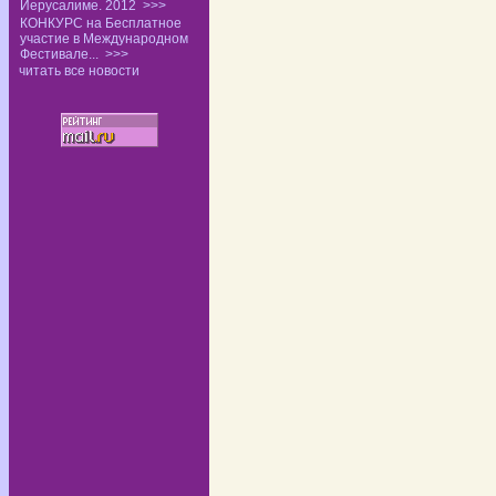
Иерусалиме. 2012
>>>
КОНКУРС на Бесплатное
участие в Международном
Фестивале...
>>>
читать все новости