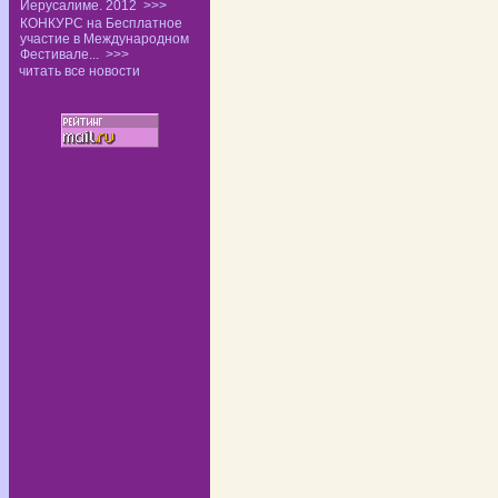
Иерусалиме. 2012
>>>
КОНКУРС на Бесплатное
участие в Международном
Фестивале...
>>>
читать все новости