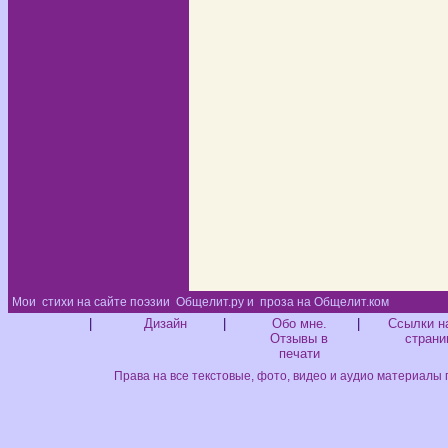
Мои
стихи на сайте поэзии
Общелит.ру и
проза на Общелит.ком
Диз
|
Дизайн
|
Обо мне.
|
Ссылки н
Отзывы в
страни
печати
Права на все текстовые, фото, видео и аудио материалы