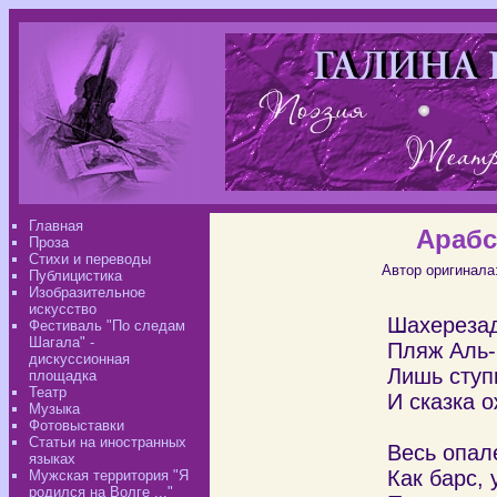
Главная
Арабс
Проза
Стихи и переводы
Автор оригинала
Публицистика
Изобразительное
искусство
Шахерезад
Фестиваль "По следам
Шагала" -
Пляж Аль-
дискуссионная
Лишь ступ
площадка
Театр
И сказка о
Музыка
Фотовыставки
Статьи на иностранных
Весь опал
языках
Как барс, 
Мужская территория "Я
родился на Волге ..."