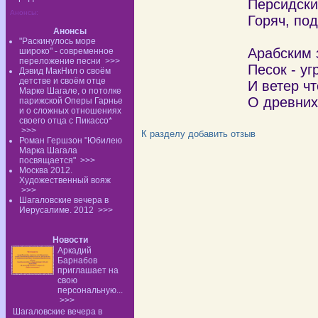
Персидски
Анонсы:
Горяч, по
Анонсы
"Раскинулось море
Арабским 
широко" - современное
переложение песни
>>>
Песок - у
Дэвид МакНил о своём
детстве и своём отце
И ветер чт
Марке Шагале, о потолке
О древних
парижской Оперы Гарнье
и о сложных отношениях
своего отца с Пикассо*
>>>
К разделу
добавить отзыв
Роман Гершзон "Юбилею
Марка Шагала
посвящается"
>>>
Москва 2012.
Художественный вояж
>>>
Шагаловские вечера в
Иерусалиме. 2012
>>>
Новости
Аркадий
Барнабов
приглашает на
свою
персональную...
>>>
Шагаловские вечера в