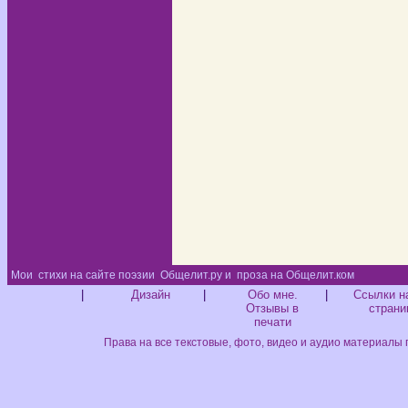
Мои
стихи на сайте поэзии
Общелит.ру и
проза на Общелит.ком
Диз
|
Дизайн
|
Обо мне.
|
Ссылки н
Отзывы в
страни
печати
Права на все текстовые, фото, видео и аудио материалы