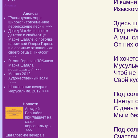
И камни
Анонсы:
Изыском
Анонсы
"Раскинулось море
Здесь ш
широко" - современное
переложение песни
>>>
Под неб
Дэвид МакНил о своём
детстве и своём отце
А мы, с
Марке Шагале, о потолке
От них 
парижской Оперы Гарнье
и о сложных отношениях
своего отца с Пикассо*
>>>
И хочетс
Роман Гершзон "Юбилею
Мусульм
Марка Шагала
посвящается"
>>>
Чтоб не
Москва 2012.
Художественный вояж
Свой кус
>>>
Шагаловские вечера в
Иерусалиме. 2012
>>>
Под сол
Цветут 
Новости
С деньг
Аркадий
Барнабов
Мы и бе
приглашает на
свою
персональную...
Под сол
>>>
Шагаловские вечера в
Счастли