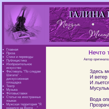
Главная
Нечто 
Проза
Стихи и переводы
Автор оригинала
Публицистика
Изобразительное
искусство
Здесь м
Фестиваль "По следам
Шагала" -
И ветер 
дискуссионная
И льетс
площадка
Театр
Мусульм
Музыка
Фотовыставки
Статьи на иностранных
Вода оп
языках
Прозрач
Мужская территория "Я
родился на Волге ..."