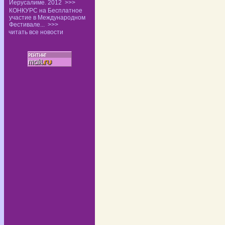
Иерусалиме. 2012
>>>
КОНКУРС на Бесплатное
участие в Международном
Фестивале...
>>>
читать все новости