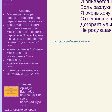
И впивается 
Анонсы:
Боль разлуки
Анонсы
Я очень хочу
"Раскинулось море
Отрешившись 
широко" - современное
переложение песни
>>>
Догорает улы
Дэвид МакНил о своём
детстве и своём отце
Не родившая 
Марке Шагале, о потолке
парижской Оперы Гарнье
и о сложных отношениях
К разделу
добавить отзыв
своего отца с Пикассо*
>>>
Роман Гершзон "Юбилею
Марка Шагала
посвящается"
>>>
Москва 2012.
Художественный вояж
>>>
Шагаловские вечера в
Иерусалиме. 2012
>>>
Новости
Аркадий
Барнабов
приглашает на
свою
персональную...
>>>
Шагаловские вечера в