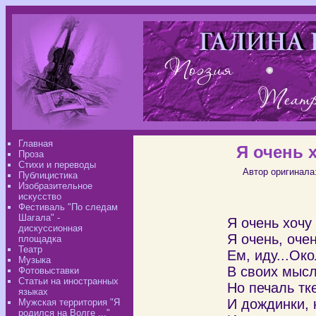
Главная
Я очень 
Проза
Стихи и переводы
Автор оригинала
Публицистика
Изобразительное
искусство
Фестиваль "По следам
Шагала" -
Я очень хочу
дискуссионная
Я очень, очен
площадка
Театр
Ем, иду...Ок
Музыка
В своих мысля
Фотовыставки
Статьи на иностранных
Но печаль тк
языках
И дождинки, 
Мужская территория "Я
родился на Волге ..."