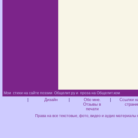
Мои
стихи на сайте поэзии
Общелит.ру и
проза на Общелит.ком
Диз
|
Дизайн
|
Обо мне.
|
Ссылки н
Отзывы в
страни
печати
Права на все текстовые, фото, видео и аудио материалы