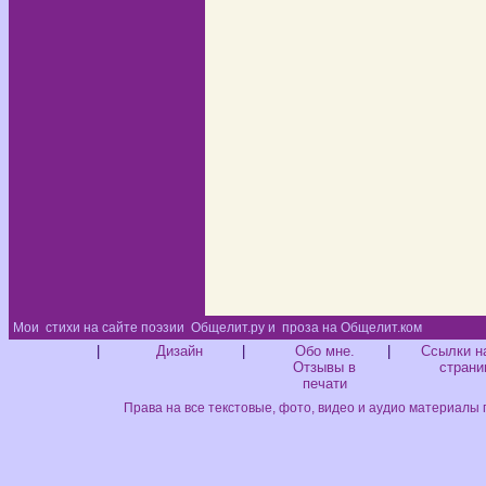
Мои
стихи на сайте поэзии
Общелит.ру и
проза на Общелит.ком
Диз
|
Дизайн
|
Обо мне.
|
Ссылки н
Отзывы в
страни
печати
Права на все текстовые, фото, видео и аудио материалы