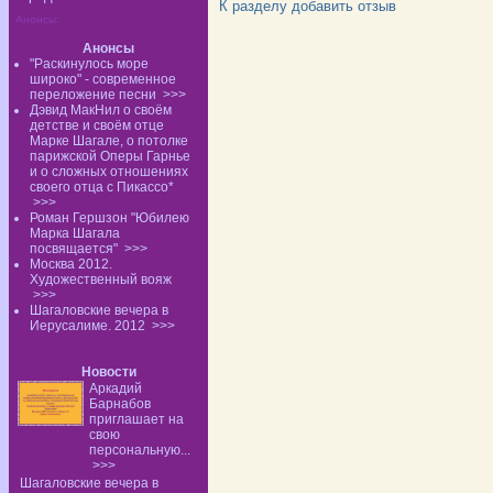
К разделу
добавить отзыв
Анонсы:
Анонсы
"Раскинулось море
широко" - современное
переложение песни
>>>
Дэвид МакНил о своём
детстве и своём отце
Марке Шагале, о потолке
парижской Оперы Гарнье
и о сложных отношениях
своего отца с Пикассо*
>>>
Роман Гершзон "Юбилею
Марка Шагала
посвящается"
>>>
Москва 2012.
Художественный вояж
>>>
Шагаловские вечера в
Иерусалиме. 2012
>>>
Новости
Аркадий
Барнабов
приглашает на
свою
персональную...
>>>
Шагаловские вечера в