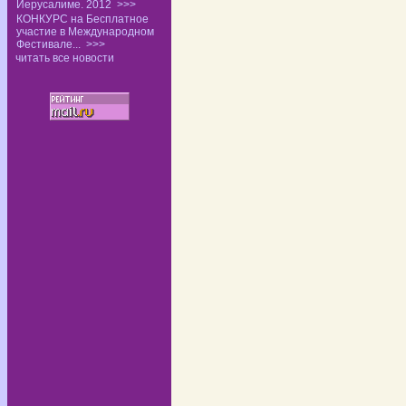
Иерусалиме. 2012
>>>
КОНКУРС на Бесплатное
участие в Международном
Фестивале...
>>>
читать все новости