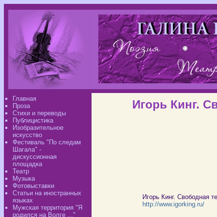
Главная
Игорь Кинг. С
Проза
Стихи и переводы
Публицистика
Изобразительное
искусство
Фестиваль "По следам
Шагала" -
дискуссионная
площадка
Театр
Музыка
Фотовыставки
Статьи на иностранных
Игорь Кинг. Свободная т
языках
http://www.igorking.ru/
Мужская территория "Я
родился на Волге ..."