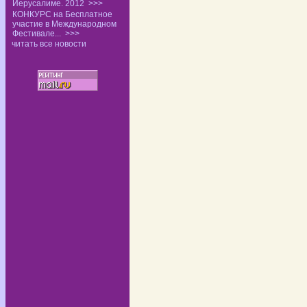
Иерусалиме. 2012
>>>
КОНКУРС на Бесплатное
участие в Международном
Фестивале...
>>>
читать все новости