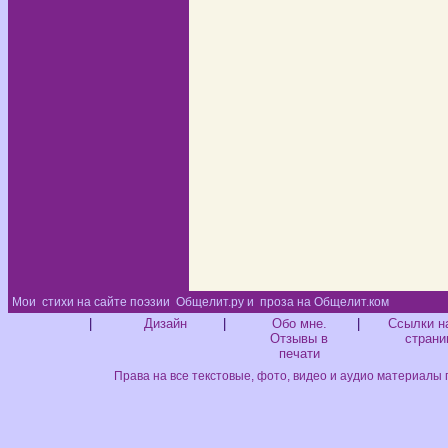
Мои
стихи на сайте поэзии
Общелит.ру и
проза на Общелит.ком
Диз
|
Дизайн
|
Обо мне.
|
Ссылки н
Отзывы в
страни
печати
Права на все текстовые, фото, видео и аудио материалы