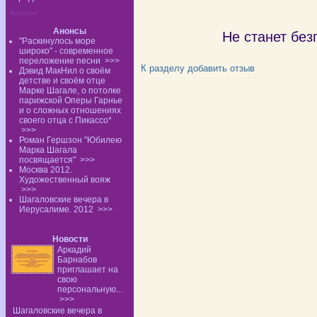
но в
Анонсы:
сол
Анонсы
Не станет без
"Раскинулось море
широко" - современное
переложение песни
>>>
К разделу
добавить отзыв
Дэвид МакНил о своём
детстве и своём отце
Марке Шагале, о потолке
парижской Оперы Гарнье
и о сложных отношениях
своего отца с Пикассо*
>>>
Роман Гершзон "Юбилею
Марка Шагала
посвящается"
>>>
Москва 2012.
Художественный вояж
>>>
Шагаловские вечера в
Иерусалиме. 2012
>>>
Новости
Аркадий
Барнабов
приглашает на
свою
персональную...
>>>
Шагаловские вечера в