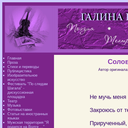
Главная
Солов
Проза
Стихи и переводы
Автор оригинала
Публицистика
Изобразительное
искусство
Фестиваль "По следам
Шагала" -
дискуссионная
Не мучь меня
площадка
Театр
открыто
Музыка
Закроюсь от т
Фотовыставки
Статьи на иностранных
в твое
языках
Прирученный,
Мужская территория "Я
родился на Волге ..."