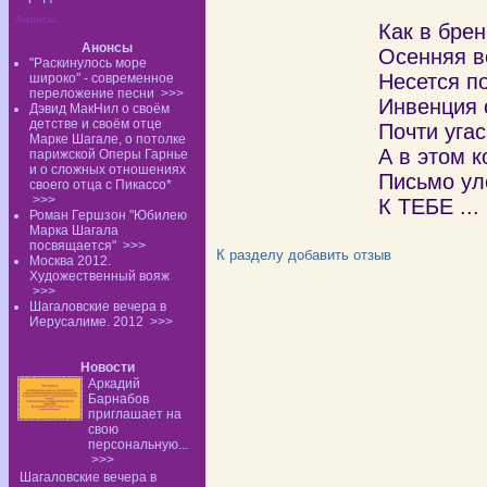
в без
Анонсы:
Как в брен
Анонсы
Осенняя в
"Раскинулось море
Несется по
широко" - современное
переложение песни
>>>
Инвенция 
Дэвид МакНил о своём
детстве и своём отце
Почти угас
Марке Шагале, о потолке
А в этом к
парижской Оперы Гарнье
и о сложных отношениях
Письмо ул
своего отца с Пикассо*
>>>
К ТЕБЕ ...
Роман Гершзон "Юбилею
Марка Шагала
посвящается"
>>>
К разделу
добавить отзыв
Москва 2012.
Художественный вояж
>>>
Шагаловские вечера в
Иерусалиме. 2012
>>>
Новости
Аркадий
Барнабов
приглашает на
свою
персональную...
>>>
Шагаловские вечера в