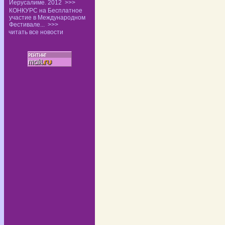
Иерусалиме. 2012
>>>
КОНКУРС на Бесплатное
участие в Международном
Фестивале...
>>>
читать все новости