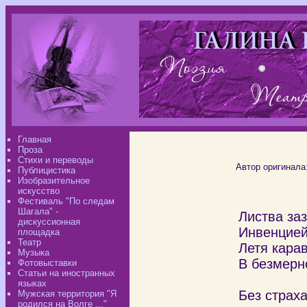
Главная
Проза
Стихи и переводы
Автор оригинала
Публицистика
Изобразительное
искусство
Фестиваль "По следам
Шагала" -
Листва за
дискуссионная
Инвенцией
площадка
Театр
Летя кара
Музыка
В безмерн
Фотовыставки
Статьи на иностранных
без
языках
Без страха
Мужская территория "Я
родился на Волге ..."