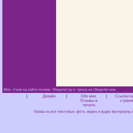
Мои
стихи на сайте поэзии
Общелит.ру и
проза на Общелит.ком
Диз
|
Дизайн
|
Обо мне.
|
Ссылки н
Отзывы в
страни
печати
Права на все текстовые, фото, видео и аудио материалы