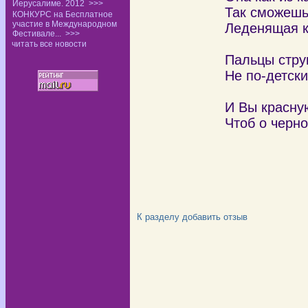
Иерусалиме. 2012
>>>
Так сможешь 
КОНКУРС на Бесплатное
участие в Международном
Леденящая к
Фестивале...
>>>
читать все новости
Пальцы стру
Не по-детски
хотелос
И Вы красну
Чтоб о черн
навек
К разделу
добавить отзыв