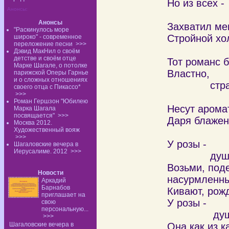
Но из всех -
Анонсы:
лишь о
Анонсы
Захватил ме
"Раскинулось море
Стройной хо
широко" - современное
переложение песни
>>>
Дэвид МакНил о своём
детстве и своём отце
Тот романс б
Марке Шагале, о потолке
Властно,
парижской Оперы Гарнье
и о сложных отношениях
страс
своего отца с Пикассо*
>>>
её л
Роман Гершзон "Юбилею
Несут арома
Марка Шагала
посвящается"
>>>
Даря блажен
Москва 2012.
Художественный вояж
>>>
У розы -
Шагаловские вечера в
Иерусалиме. 2012
>>>
душа бл
Возьми, поде
Новости
насурмленн
Аркадий
Барнабов
Кивают, рожд
приглашает на
У розы -
свою
персональную...
душа раз
>>>
Шагаловские вечера в
Она как из к