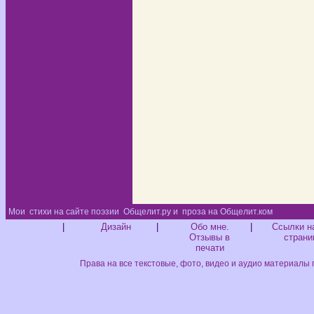
Мои
стихи на сайте поэзии
Общелит.ру и
проза на Общелит.ком
Диз
|
Дизайн
|
Обо мне.
|
Ссылки н
Отзывы в
страни
печати
Права на все текстовые, фото, видео и аудио материалы