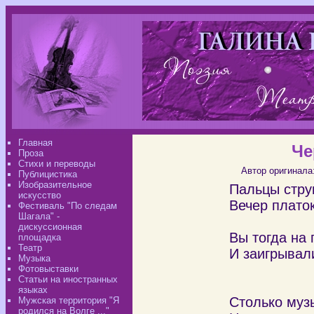
Главная
Че
Проза
Стихи и переводы
Автор оригинала
Публицистика
Изобразительное
Пальцы стру
искусство
Вечер платок
Фестиваль "По следам
Шагала" -
дискуссионная
Вы тогда на 
площадка
Театр
И заигрывал
Музыка
что ес
Фотовыставки
Статьи на иностранных
языках
Столько муз
Мужская территория "Я
родился на Волге ..."