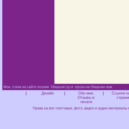
Мои
стихи на сайте поэзии
Общелит.ру и
проза на Общелит.ком
Диз
|
Дизайн
|
Обо мне.
|
Ссылки н
Отзывы в
страни
печати
Права на все текстовые, фото, видео и аудио материалы