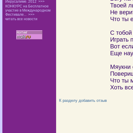
Иерусалиме. 2012
>>>
Твоей л
КОНКУРС на Бесплатное
участие в Международном
Не вери
Фестивале...
>>>
Что ты 
читать все новости
С тобой
Играть 
Вот есл
Еще нау
Мяукни 
Повериш
Что ты 
Хоть вс
К разделу
добавить отзыв