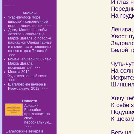
И глаз н
Анонсы:
Передни
Анонсы
На грудк
"Раскинулось море
широко" - современное
переложение песни
>>>
Ленива,
Дэвид МакНил о своём
детстве и своём отце
Хвост п
Марке Шагале, о потолке
Задралс
парижской Оперы Гарнье
и о сложных отношениях
Белой т
своего отца с Пикассо*
>>>
Роман Гершзон "Юбилею
Чуть-чу
Марка Шагала
посвящается"
>>>
На солн
Москва 2012.
Художественный вояж
Искритс
>>>
Шиншил
Шагаловские вечера в
Иерусалиме. 2012
>>>
Хочу те
Новости
К себе 
Аркадий
Барнабов
Подушеч
приглашает на
К щекам
свою
персональную...
>>>
Шагаловские вечера в
Бегу на 