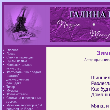
Главная
Зим
Проза
Стихи и переводы
Автор оригинала
Публицистика
Изобразительное
искусство
Фестиваль "По следам
Шагала" -
Шиншил
дискуссионная
Разлегл
площадка
Театр
Как буд
Музыка
Домашн
Фотовыставки
Статьи на иностранных
языках
Мягка и
Мужская территория "Я
родился на Волге ..."