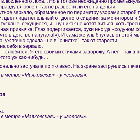
влюбленного лоха... Но в голове неожиданно промелькнул
правду влюблен, так не развести ли его на деньги.
утное зеркало, обрамленное по периметру узорами старой 
, цвет лица пепельный от долгого сидения за монитором и
тусклые, секущиеся, и - ну никак не хотят виться, хоть трес
рная привычка. Глаз подергивается, руки иногда «ходуном х
 что в детстве напугала!»). И сама же улыбнулась от этой мы
 уж точно сдохла - не в "очистке", так от старости.
на себя в зеркало.
 – слюбится. Я его своими стихами заворожу. А нет – так в 
этого уж как-нибудь…
нально застучала по «клаве». На экране заструились печат
 в метро «Маяковская» - у «головы».
ра
а.
 в метро «Маяковская» - у «головы».