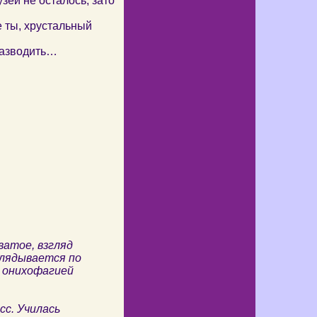
зей не осталось, зато
е ты, хрустальный
 разводить…
ватое, взгляд
глядывается по
и онихофагией
сс. Училась