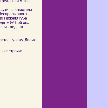
а реальная мысль.
паутины, отметила –
 беспрерывного
ни! Нижняя губа
одят» («Чтоб она
сли - ведь та
постель уложу. Двоих
ные строчки: