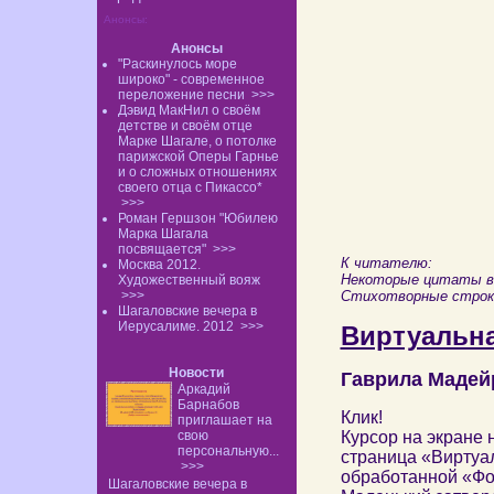
Анонсы:
Анонсы
"Раскинулось море
широко" - современное
переложение песни
>>>
Дэвид МакНил о своём
детстве и своём отце
Марке Шагале, о потолке
парижской Оперы Гарнье
и о сложных отношениях
своего отца с Пикассо*
>>>
Роман Гершзон "Юбилею
Марка Шагала
посвящается"
>>>
К читателю:
Москва 2012.
Некоторые цитаты вз
Художественный вояж
>>>
Стихотворные строки,
Шагаловские вечера в
Иерусалиме. 2012
>>>
Виртуальн
Новости
Гаврила Мадей
Аркадий
Барнабов
Клик!
приглашает на
свою
Курсор на экране 
персональную...
страница «Виртуа
>>>
обработанной «Фот
Шагаловские вечера в