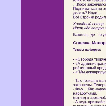
Клик. Агент закрыт
…Кофе закончился.
Подниматься по эт
делать? Надо…
Во! Строчки родил
Холодный ветер. 
Идет «до ветру» 
Кажется, где –то 
Сонечка Малор
Тезисы на форум:
• «Свобода творче
• «А администраци
рейтинговый преде
• «"Мы декларируе
- Так, тезисы к м
закончены. Теперь
- Фу-у… Как надо
наработками.
(взгляд в зеркало).
- А ведь признайс