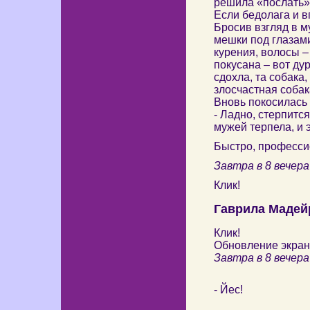
решила «послать» 
Если бедолага и в
Бросив взгляд в м
мешки под глазами
курения, волосы – 
покусана – вот ду
сдохла, та собака,
злосчастная собака
Вновь покосилась 
- Ладно, стерпится
мужей терпела, и 
Быстро, профессио
Завтра в 8 вечера
Клик!
Гаврила Мадей
Клик!
Обновление экран
Завтра в 8 вечера
- Йес!