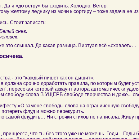
.
 Да и «до ветру» бы сходить. Холодно. Ветер.
ому желтому леднику из мочи к сортиру – тоже задача не из
ись. Стоит записать:
Белый снег.
человек.
уже это слышал. Да какая разница. Виртуал всё «схавает»…
осичева.
ства - это "каждый пишет как он дышит».
я должна срочно доработать правила, по которым будет ус
л", пересекая который аккаунт автора автоматически удаляе
м свободу слова В УЩЕРБ свободе творчества и даже... своб
анифесту «О замене свободы слова на ограниченную свобод
 потереть флуд и можно перекурить.
ело самой флудить… Ни строчки стихов не написала. Живу
я, принцесса, что ты без этого уже не можешь. Годы…Годы 