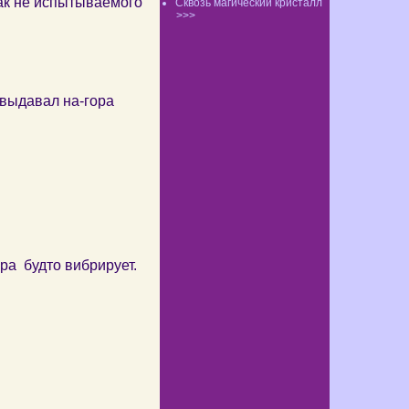
ак не испытываемого
Сквозь магический кристалл
>>>
 выдавал на-гора
ра будто вибрирует.