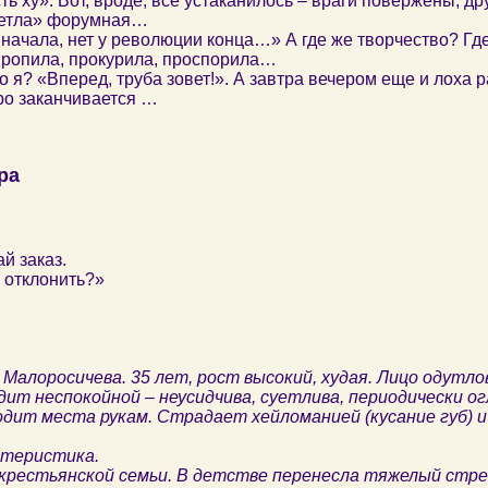
ь ху». Вот, вроде, всё устаканилось – враги повержены, дру
Метла» форумная…
начала, нет у революции конца…» А где же творчество? Гд
Пропила, прокурила, проспорила…
это я? «Вперед, труба зовет!». А завтра вечером еще и лоха
ро заканчивается …
ра
й заказ.
 отклонить?»
 Малоросичева. 35 лет, рост высокий, худая. Лицо одутло
ит неспокойной – неусидчива, суетлива, периодически о
одит места рукам. Страдает хейломанией (кусание губ) 
ктеристика.
 крестьянской семьи. В детстве перенесла тяжелый стре