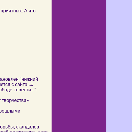
 приятных. А что
тановлен "нижний
тся с сайта...»
оде совести...".
у творчества»
 прошлыми
борьбы, скандалов,