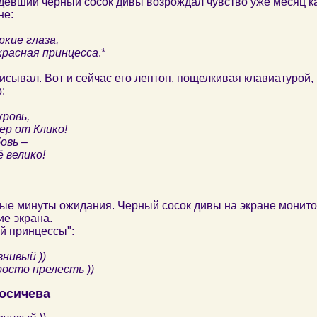
девший черный сосок дивы возрождал чувство уже месяц к
не:
ркие глаза,
расная принцесса
.*
исывал. Вот и сейчас его лептоп, пощелкивая клавиатурой,
:
кровь,
р от Клико!
овь –
ё велико!
ые минуты ожидания. Черный сосок дивы на экране монито
е экрана.
й принцессы":
внивый ))
росто прелесть ))
осичева