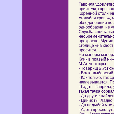
Гаврила удовлетво
приятеля, скрывая
Коренной столичны
«голубая кровь», 
обледеневший по 
однообразна, не 
Служба «почтальо
необременительной
прекрасно. Мужик 
столице «на хвост
просится….
Но манеры манерам
Клик в правый ниж
М-Агент открыт:
- ТоварищЪ Устюж
- Волк тамбовский
- Как только, так 
наклевывается. П
- Гад ты, Гаврила
такая тачка сорвал
- Да другие найде
- Циник ты. Ладно,
- Да надыбай мне
- А, эта преслову