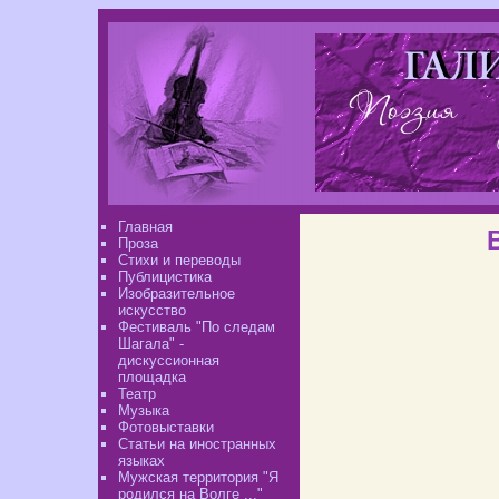
Главная
Проза
Стихи и переводы
Публицистика
Изобразительное
искусство
Фестиваль "По следам
Шагала" -
дискуссионная
площадка
Театр
Музыка
Фотовыставки
Статьи на иностранных
языках
Мужская территория "Я
родился на Волге ..."