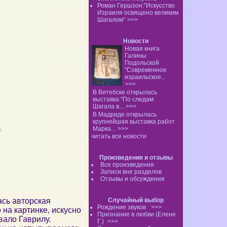
Роман Гершзон:"Искусство
Израиля освящено великим
Шагалом"
>>>
Новости
Новая книга
Галины
Подольской
"Современное
израильское...
>>>
В Витебске открылась
выставка "По следам
Шагала в...
>>>
В Мадриде открылась
крупнейшая выставка работ
.
Марка...
>>>
читать все новости
Произведения и отзывы
Все произведения
Записи вне разделов
Отзывы и обсуждения
ась авторская
Случайный выбор
Рождение звуков
>>>
на картинке, искусно
Признание в любви (Елене
вало Гаврилу.
Г.)
>>>