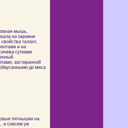
ковная мышь,
вала на окраине
 свойства талант,
нентами и на
сичева сутками
ненный
етами, застиранной
 обкусанными до мяса
новые пятнышки на
, и совсем уж