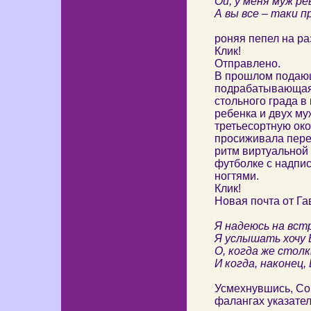
Ой, у меня муж ре
А вы все – таки п
роняя пепел на ра
Клик!
Отправлено.
В прошлом подающ
подрабатывающая 
стольного града в
ребенка и двух му
третьесортную ок
просиживала пере
ритм виртуальной 
футболке с надпис
ногтями.
Клик!
Новая почта от Га
Я надеюсь на вст
Я услышать хочу 
О, когда же стол
И когда, наконец, 
Усмехнувшись, Сон
фалангах указател