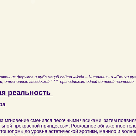
яты из форумов и публикаций сайта «Изба – Читальня» и «Стихи.ру»
 отмеченные звездочкой " * ", принадлежат одной сетевой поэтессе.
ая реальность
ра
на мгновение сменился песочными часиками, затем появил
льной прекрасной принцессы». Роскошное обнаженное тело 
ошопом» до уровня эстетической эротики, манило и волно