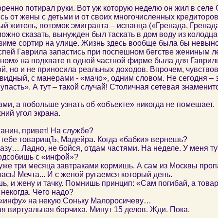
ренно потирал руки. Вот уж которую неделю он жил в селе 
сь от жены с детьми и от своих многочисленных кредиторов
й житель, потомок эмигранта – испанца («Гренада, Гренада
можно сказать, вынужден был таскать в дом воду из колодца
зиме сортир на улице. Жизнь здесь вообще была бы невыно
успей Гаврила запастись при поспешном бегстве жениным л
ном» на подхвате в одной частной фирме была для Гаврил
, но и не приносила реальных доходов. Впрочем, чувствов
видный, с манерами - «мачо», одним словом. Не сегодня – з
 упасть». А тут – такой случай! Столичная сетевая знаменит
и, а побольше узнать об «объекте» никогда не помешает.
ний угол экрана.
анин, привет! На службе?
 тебе товарищЪ, Мадейра. Когда «бабки» вернешь?
сразу… Ладно, не бойся, отдам частями. На неделе. У меня т
одсобишь с «инфой»?
, уже три месяца завтраками кормишь. А сам из Москвы пропа
ась! Мечта... И с женой ругаемся который день.
шь, и жену и тачку. Помнишь принцип: «Сам погибай, а тов
 некогда. Чего надо?
 «инфу» на некую Соньку Малоросичеву…
тая виртуальная борчиха. Минут 15 делов. Жди. Пока.