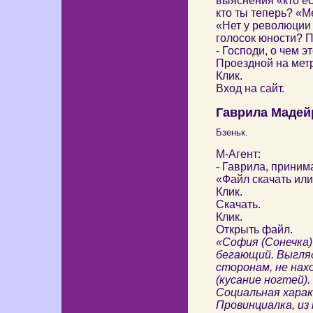
выяснения «кто ест
кто ты теперь? «
«Нет у революции 
голосок юности? 
- Господи, о чем 
Проездной на мет
Клик.
Вход на сайт.
Гаврила Мадей
Бзеньк.
М-Агент:
- Гаврила, принима
«Файл скачать или
Клик.
Скачать.
Клик.
Открыть файл.
«София (Сонечка)
бегающий. Выгляд
сторонам, не нах
(кусание ногтей).
Социальная хара
Провинциалка, из