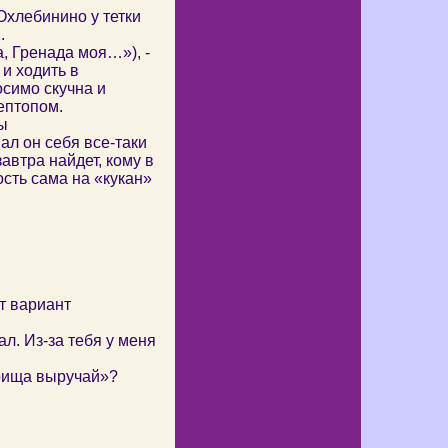
Охлебинино у тетки
.
, Гренада моя…»), -
 и ходить в
симо скучна и
ептопом.
ы
ал он себя все-таки
автра найдет, кому в
ость сама на «кукан»
ут вариант
л. Из-за тебя у меня
арища выручай»?