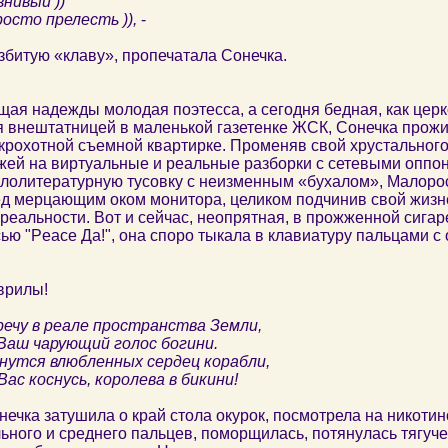
внивый ))
росто прелесть )),
-
збитую «клаву», пропечатала Сонечка.
ая надежды молодая поэтесса, a сегодня бедная, как цер
внештатницей в маленькой газетенке ЖСК, Сонечка прожи
 крохотной съемной квартирке. Променяв свой хрустального
жей на виртуальные и реальные разборки с сетевыми оппо
ололитературную тусовку с неизменным «бухалом», Малоро
д мерцающим оком монитора, целиком подчинив свой жиз
реальности. Вот и сейчас, неопрятная, в прожженной сигар
ью "Peace Да!", она споро тыкала в клавиатуру пальцами с
врилы!
речу в реале пространства Земли,
Ваш чарующий голос богини.
кнутся влюбленных сердец корабли,
Вас коснусь, королева в бикини!
ечка затушила о край стола окурок, посмотрела на никоти
ьного и среднего пальцев, поморщилась, потянулась тягуче