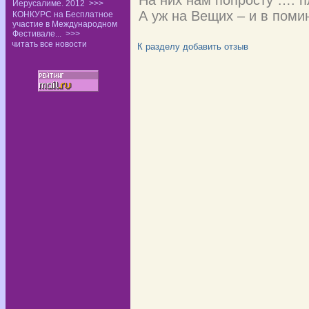
На них нам попросту …. п
Иерусалиме. 2012
>>>
А уж на Вещих – и в поми
КОНКУРС на Бесплатное
участие в Международном
Фестивале...
>>>
читать все новости
К разделу
добавить отзыв