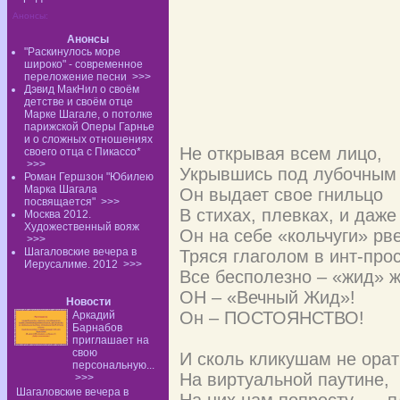
Анонсы:
Анонсы
"Раскинулось море
широко" - современное
переложение песни
>>>
Дэвид МакНил о своём
детстве и своём отце
Марке Шагале, о потолке
парижской Оперы Гарнье
и о сложных отношениях
Не открывая всем лицо,
своего отца с Пикассо*
>>>
Укрывшись под лубочным
Роман Гершзон "Юбилею
Марка Шагала
Он выдает свое гнильцо
посвящается"
>>>
В стихах, плевках, и даже
Москва 2012.
Художественный вояж
Он на себе «кольчуги» рве
>>>
Шагаловские вечера в
Тряся глаголом в инт-пр
Иерусалиме. 2012
>>>
Все бесполезно – «жид» ж
ОН – «Вечный Жид»!
Новости
Он – ПОСТОЯНСТВО!
Аркадий
Барнабов
приглашает на
свою
И сколь кликушам не орат
персональную...
На виртуальной паутине,
>>>
Шагаловские вечера в