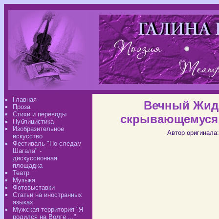
Главная
Вечный Жид 
Проза
Стихи и переводы
скрывающемуся 
Публицистика
Изобразительное
Автор оригинала:
искусство
Фестиваль "По следам
Шагала" -
дискуссионная
площадка
Театр
Музыка
Фотовыставки
Статьи на иностранных
языках
Мужская территория "Я
родился на Волге ..."