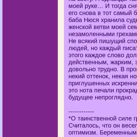
моей руке… И тогда сн
его снова в тот самый 
баба Нюся хранила судь
женской ветви моей се
незамоленными греха
Не всякий пишущий спо
людей, но каждый писат
этого каждое слово дол
действенным, жарким, з
довольно трудно. В пр
некий оттенок, некая н
приглушенных искренни
это нота печали прокра
будущее непроглядно.
------------
*О таинственной силе г
Считалось, что он весе
оптимизм. Беременным