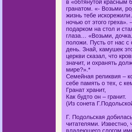
в «обтянутой красным б
гранатом. «- Возьми, ро
жизнь тебе искорежили
ночью от этого греха». 
подарком на стол и ст
глаза… «Возьми, дочка.
положи. Пусть от нас с
день. Знай, камушек эт
церкви сказал, что кро
значит, и охранять дол
мире?».*
Семейная реликвия – ко
себе память о тех, с ке
Гранат хранит,
Как будто он – гранит.
(Из сонета Г.Подольской
Г. Подольская добилас
читателями. Известно, 
владеющего слогом име