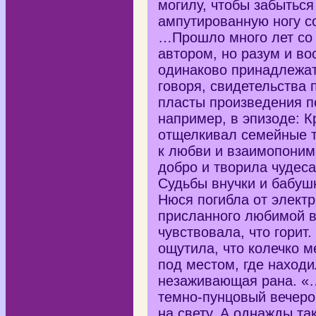
могилу, чтобы забыться
ампутированную ногу с
…Прошло много лет со
автором, но разум и в
одинаково принадлежат
говоря, свидетельства 
пласты произведения п
например, в эпизоде: К
отщелкивал семейные т
к любви и взаимопоним
добро и творила чудес
Судьбы внучки и бабуш
Нюся погибла от элект
присланного любимой вн
чувствовала, что горит
ощутила, что колечко м
под местом, где наход
незаживающая рана. «
темно-пунцовый вечером
на свету. А однажды та