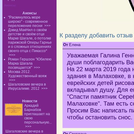
Анонсы:
Анонсы
"Раскинулось море
широко" - современное
переложение песни
>>>
Дэвид МакНил о своём
детстве и своём отце
К разделу
добавить отзыв
Марке Шагале, о потолке
парижской Оперы Гарнье
От
Елена
и о сложных отношениях
своего отца с Пикассо*
Уважаемая Галина Генн
>>>
Роман Гершзон "Юбилею
души поблагодарить Вас
Марка Шагала
посвящается"
>>>
На 22 марта 2019 года 
Москва 2012.
здания в Малаховке, в
Художественный вояж
>>>
еврейских детей рисова
Шагаловские вечера в
Иерусалиме. 2012
>>>
вкладывал душу. Для е
"Спасти памятник Сере
Новости
Малаховке". Там есть 
Аркадий
Просим Вас написать п
Барнабов
приглашает на
чтобы остановить снос.
свою
персональную...
>>>
Шагаловские вечера в
От
Светлана