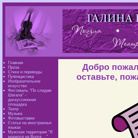
Главная
Добро пожал
Проза
Стихи и переводы
оставьте, пож
Публицистика
Изобразительное
искусство
Фестиваль "По следам
Шагала" -
дискуссионная
площадка
Театр
Музыка
Фотовыставки
Статьи на иностранных
языках
Мужская территория "Я
родился на Волге ..."