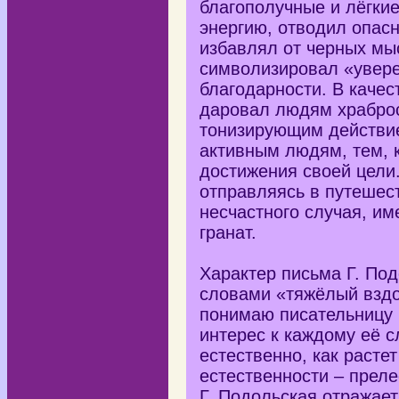
благополучные и лёгки
энергию, отводил опас
избавлял от черных мы
символизировал «увере
благодарности. В качес
даровал людям храброс
тонизирующим действие
активным людям, тем, 
достижения своей цели.
отправляясь в путешес
несчастного случая, им
гранат.
Характер письма Г. По
словами «тяжёлый вздо
понимаю писательницу 
интерес к каждому её с
естественно, как расте
естественности – преле
Г. Подольская отражае