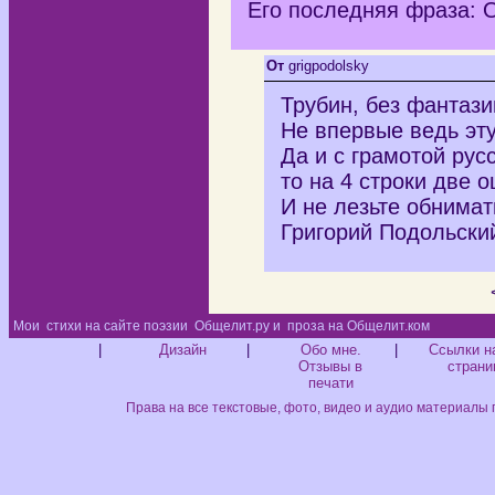
Его последняя фраза: 
От
grigpodolsky
Трубин, без фантази
Не впервые ведь эту
Да и с грамотой русс
то на 4 строки две о
И не лезьте обнимать
Григорий Подольски
Мои
стихи на сайте поэзии
Общелит.ру и
проза на Общелит.ком
Диз
|
Дизайн
|
Обо мне.
|
Ссылки н
Отзывы в
страни
печати
Права на все текстовые, фото, видео и аудио материалы