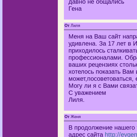
давно не общались
Гена
От
Лиля
Меня на Ваш сайт напра
удивлена. За 17 лет в 
приходилось сталкиват
профессионалами. Обра
ваших рецензиях столь
хотелось показать Вам 
может,посоветоваться, 
Могу ли я с Вами связа
С уважением
Лиля.
От
Женя
В продолжение нашего 
адрес сайта
http://evge