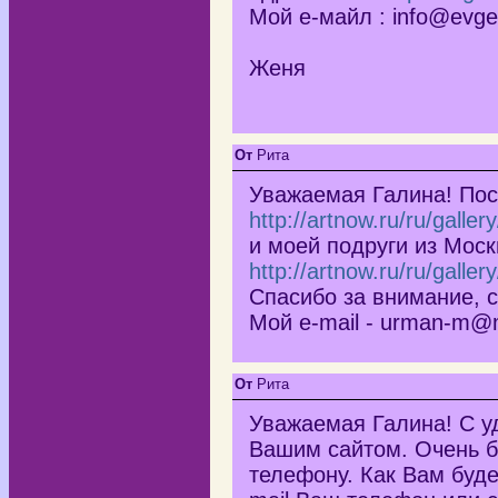
Мой е-майл : info@evgen
Женя
От
Рита
Уважаемая Галина! По
http://artnow.ru/ru/galler
и моей подруги из Мос
http://artnow.ru/ru/galler
Спасибо за внимание, с
Мой e-mail - urman-m@m
От
Рита
Уважаемая Галина! С у
Вашим сайтом. Очень б
телефону. Как Вам буде