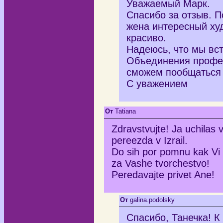
Уважаемый Марк.
Спасибо за отзыв. П
жена интересный худ
красиво.
Надеюсь, что мы вс
Объединения профес
сможем пообщаться 
С уважением
От
Tatiana
Zdravstvujte! Ja uchilas
pereezda v Izrail.
Do sih por pomnu kak Vi c
za Vashe tvorchestvo!
Peredavajte privet Ane!
От
galina.podolsky
Спасибо, Танечка! К