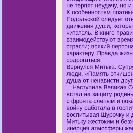
не терпят неудачу, но и
К особенностям поэтик
Подольской следует от
движения души, которы
читатель. В книге прав
взаимодействуют время
страсти; всякий персон
характеру. Правда жизн
содрогаться.
Вернулся Митька. Супр
люди. «Память отчищена
душа от ненависти друг
…Наступила Великая О
встал на защиту родин
с фронта слепым и пок
войну работала в госпи
воспитывая Шурочку и 
Митьку жестоким и без
инерция атмосферы жес