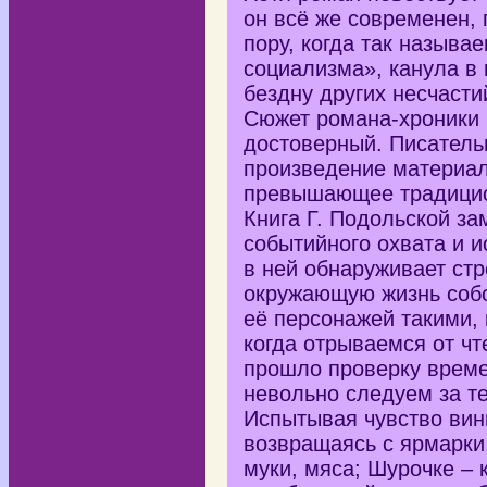
он всё же современен, 
пору, когда так называ
социализма», канула в 
бездну других несчасти
Сюжет романа-хроники 
достоверный. Писатель
произведение материал
превышающее традици
Книга Г. Подольской з
событийного охвата и 
в ней обнаруживает ст
окружающую жизнь соб
её персонажей такими, 
когда отрываемся от чт
прошло проверку врем
невольно следуем за т
Испытывая чувство вин
возвращаясь с ярмарки,
муки, мяса; Шурочке – к