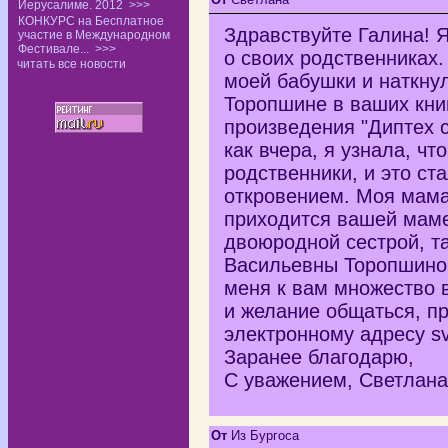
Иерусалиме. 2012
>>>
КОНКУРС на Бесплатное
Здравствуйте Галина! 
участие в Международном
Фестивале...
>>>
о своих родственниках.
читать все новости
моей бабушки и наткну
Торопшине в ваших кни
произведения "Диптех с
как вчера, я узнала, чт
родственники, и это с
откровением. Моя мама
приходится вашей мам
двоюродной сестрой, т
Васильевны Торопшиной.
меня к вам множество в
и желание общаться, п
электронному адресу s
Заранее благодарю,
С уважением, Светлана
От
Из Бургоса