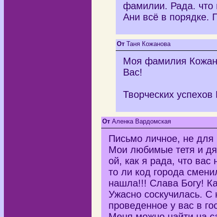
фамилии. Рада. что 
Ани всё в порядке. 
От
Таня Кожанова
Моя фамилия Кожано
Вас!
Творческих успехов
От
Аленка Вардомская
Письмо личное, не для 
Мои любимые тетя и дядя
ой, как я рада, что вас
то ли код города сменил
нашла!!! Слава Богу! 
Ужасно соскучилась. С
проведенное у вас в гос
Меня можно найти на с