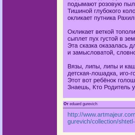
подымают розовую пыл
Тишиной глубокого кол
окликает путника Рахил
Окликает веткой тополи
сыплет пух густой в зем
Эта сказка оказалась д
и замысловатой, словно
Вязы, липы, липы и ка
детская-лошадка, иго-го
Этот вот ребёнок голош
Знаешь, Кто Родитель у
От
eduard gurevich
http://www.artmajeur.com/
gurevich/collection/shte