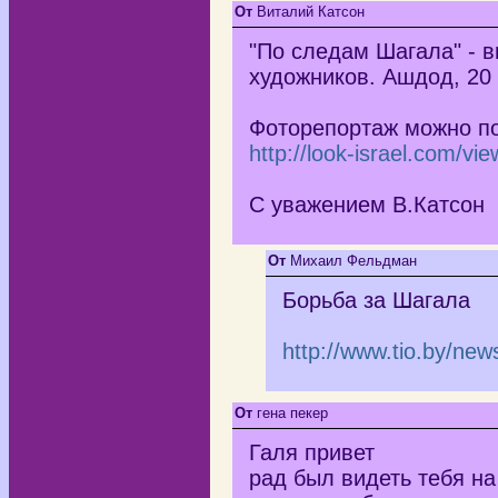
От
Виталий Катсон
"По следам Шагала" - в
художников. Ашдод, 20 
Фоторепортаж можно по
http://look-israel.com/v
С уважением В.Катсон
От
Михаил Фельдман
Борьба за Шагала
http://www.tio.by/ne
От
гена пекер
Галя привет
рад был видеть тебя на