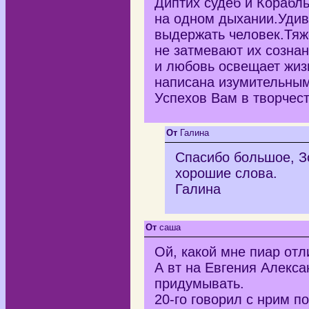
Диптих судеб и Корабль
на одном дыхании.Удив
выдержать человек.Тяж
не затмевают их сознан
и любовь освещает жиз
написана изумительным
Успехов Вам в творчест
От
Галина
Спасибо большое, Зо
хорошие слова.
Галина
От
саша
Ой, какой мне пиар отл
А вт на Евгения Алекс
придумывать.
20-го говорил с нрим п