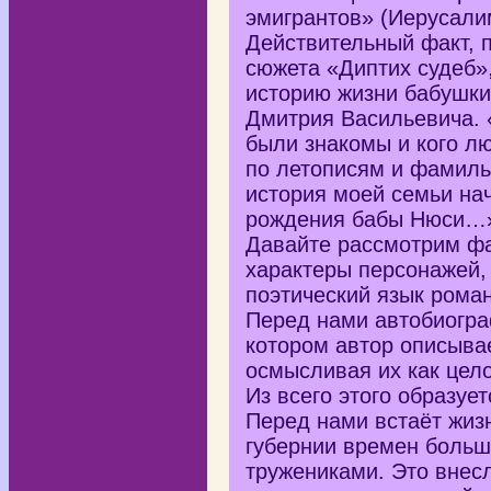
эмигрантов» (Иерусалим
Действительный факт, 
сюжета «Диптих судеб»,
историю жизни бабушки
Дмитрия Васильевича. 
были знакомы и кого лю
по летописям и фамиль
история моей семьи нач
рождения бабы Нюси…
Давайте рассмотрим фа
характеры персонажей,
поэтический язык роман
Перед нами автобиогра
котором автор описывае
осмысливая их как цело
Из всего этого образуе
Перед нами встаёт жиз
губернии времен больш
тружениками. Это внес