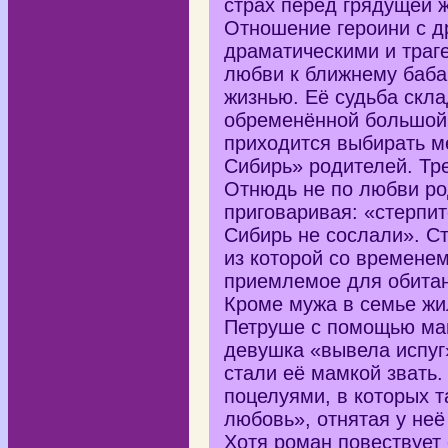
страх перед грядущей 
Отношение героини с 
драматическими и траг
любви к ближнему баба
жизнью. Её судьба скла
обременённой большой 
приходится выбирать м
Сибирь» родителей. Тре
Отнюдь не по любви ро
приговаривая: «стерпит
Сибирь не сослали». Ст
из которой со времене
приемлемое для обитан
Кроме мужа в семье жи
Петруше с помощью маг
девушка «вывела испуг
стали её мамкой звать.
поцелуями, в которых 
любовь», отнятая у неё
Хотя роман повествует 