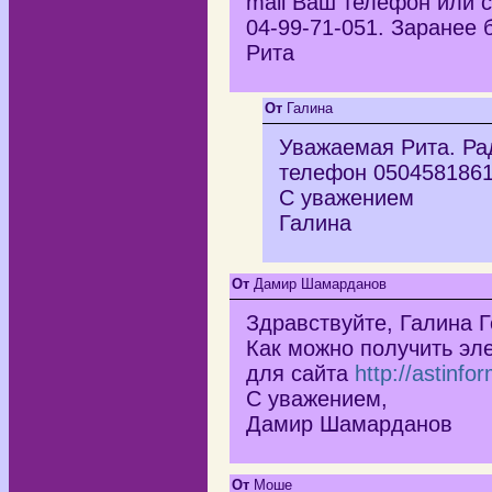
mail Ваш телефон или 
04-99-71-051. Заранее 
Рита
От
Галина
Уважаемая Рита. Рад
телефон 0504581861
С уважением
Галина
От
Дамир Шамарданов
Здравствуйте, Галина 
Как можно получить эл
для сайта
http://astinfo
С уважением,
Дамир Шамарданов
От
Моше