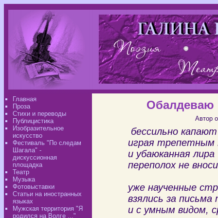
Главная
Обалдеваю 
Проза
Стихи и переводы
Автор о
Публицистика
Изобразительное
бессильно капают
искусство
играя трепетным 
Фестиваль "По следам
Шагала" -
и убаюканная лира
дискуссионная
переполох не внос
площадка
Театр
Музыка
уже наученные стр
Фотовыставки
Статьи на иностранных
взялись за письма
языках
и с умным видом, с
Мужская территория "Я
родился на Волге ..."