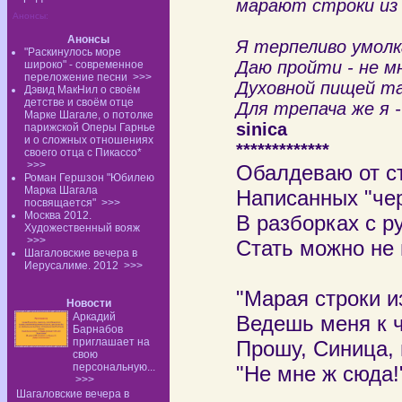
марают строки из 
Анонсы:
Анонсы
Я терпеливо умол
"Раскинулось море
Даю пройти - не м
широко" - современное
переложение песни
>>>
Духовной пищей т
Дэвид МакНил о своём
детстве и своём отце
Для трепача же я - 
Марке Шагале, о потолке
sinica
парижской Оперы Гарнье
и о сложных отношениях
*************
своего отца с Пикассо*
>>>
Обалдеваю от с
Роман Гершзон "Юбилею
Марка Шагала
Написанных "че
посвящается"
>>>
Москва 2012.
В разборках с р
Художественный вояж
>>>
Стать можно не 
Шагаловские вечера в
Иерусалиме. 2012
>>>
"Марая строки и
Новости
Аркадий
Ведешь меня к ч
Барнабов
приглашает на
Прошу, Синица, 
свою
персональную...
"Не мне ж сюда!"
>>>
Шагаловские вечера в