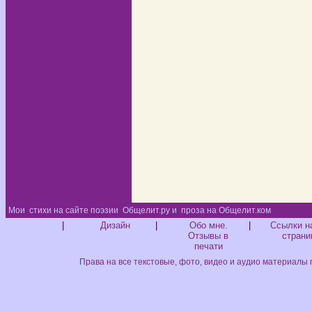
Мои
стихи на сайте поэзии
Общелит.ру и
проза на Общелит.ком
Диз
|
Дизайн
|
Обо мне.
|
Ссылки н
Отзывы в
страни
печати
Права на все текстовые, фото, видео и аудио материалы