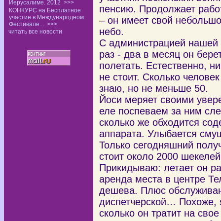
Иерусалиме. 2012
>>>
пенсию. Продолжает работ
КОНКУРС на Бесплатное
участие в Международном
– он имеет свой небольшо
Фестивале...
>>>
небо.
читать все новости
С администрацией нашей 
раз - два в месяц он бере
полетать. Естественно, ни
не стоит. Сколько человек
знаю, но не меньше 50.
Йоси меряет своими увер
еле поспеваем за ним сл
сколько же обходится сод
аппарата. Улыбается смущ
Только сегодняшний полу
стоит около 2000 шекелей
Прикидываю: летает он р
аренда места в центре Те
дешева. Плюс обслуживани
диспетчерской… Похоже, 
сколько он тратит на сво