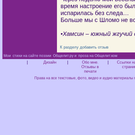
время настроение его бы
испарилась без следа…
Больше мы с Шломо не вс
•Хамсин – южный жгучий 
К разделу
добавить отзыв
Мои
стихи на сайте поэзии
Общелит.ру и
проза на Общелит.ком
Диз
|
Дизайн
|
Обо мне.
|
Ссылки н
Отзывы в
страни
печати
Права на все текстовые, фото, видео и аудио материалы