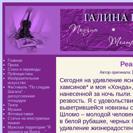
Главная
Реа
Проза
Стихи и переводы
Автор оригинала:
Публицистика
Изобразительное
Сегодня на удивление ясн
искусство
хамсинов* и моя «Хонда»,
Фестиваль "По следам
Шагала" -
нанесенной за ночь пыли.
дискуссионная
резвость. Я с удовольств
площадка
Театр
выветрившейся новизны 
Музыка
Шломо – молодой человек,
Фотовыставки
Статьи на иностранных
в белой рубашке, черных 
языках
удивление жизнерадостен.
Мужская территория "Я
родился на Волге ..."