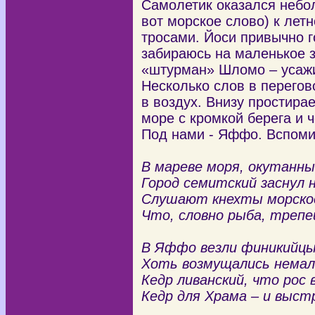
Самолетик оказался небо
вот морское слово) к ле
тросами. Йоси привычно г
забираюсь на маленькое з
«штурман» Шломо – усажи
Несколько слов в перегов
в воздух. Внизу простира
море с кромкой берега и 
Под нами - Яффо. Вспоми
В мареве моря, окутанны
Город семитский заснул 
Слушают кнехты морское
Что, словно рыба, трепе
В Яффо везли финикийцы 
Хоть возмущались немал
Кедр ливанский, что рос 
Кедр для Храма – и выст