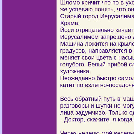
Шломо кричит что-то в ух
же успеваю понять, что он
Старый город Иерусалима
Храма.
Йоси отрицательно качает
Иерусалимом запрещено л
Машина ложится на крыло
градусов, направляется в
меняет свои цвета с насы
голубого. Белый прибой с
художника.
Неожиданно быстро самоле
катит по взлетно-посадо
Весь обратный путь в ма
разговоры и шутки не мог
лица задумчиво. Только о
- Доктор, скажите, я когд
Через неделю мой веселы