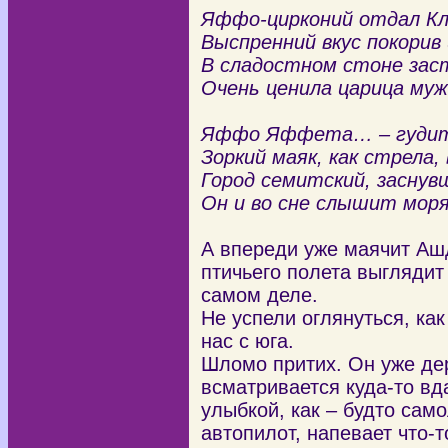
Яффо-цирконий отдал К
Выспренний вкус покорив
В сладостном стоне заст
Очень ценила царица муж
Яффо Яффета… – гудит 
Зоркий маяк, как стрела,
Город семитский, заснувш
Он и во сне слышит мор
А впереди уже маячит Аш
птичьего полета выглядит
самом деле.
Не успели оглянуться, ка
нас с юга.
Шломо притих. Он уже де
всматривается куда-то вд
улыбкой, как – будто сам
автопилот, напевает что-т