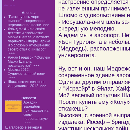
настроение определяетс
Анонсы:
не излеченным принимае
Анонсы
Шломо с удовольствием и
"Раскинулось море
- Иерушала-а-им шель за-
широко" - современное
переложение песни
>>>
очередную мелодию.
Дэвид МакНил о своём
детстве и своём отце
А едем мы в аэропорт. Не
Марке Шагале, о потолке
«Бен Гурион», а в небол
парижской Оперы Гарнье
и о сложных отношениях
(Медведь), расположенны
своего отца с Пикассо*
>>>
университета.
Роман Гершзон "Юбилею
Марка Шагала
посвящается"
>>>
Ну, вот и он, наш Медвеж
Москва 2012.
Художественный вояж
современное здание аэро
>>>
Один за другим отправля
Шагаловские вечера в
Иерусалиме. 2012
>>>
и "Исраэйр" в Эйлат, Хайф
Мой веселый попутчик Шло
Новости
Просит купить ему «Колу»
Аркадий
Барнабов
откажешь?
приглашает на
Высокая, с военной выпр
свою
персональную...
издалека. Йосеф – бригад
>>>
Шагаловские вечера в
участник нескольких войн