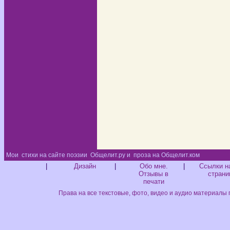
Мои
стихи на сайте поэзии
Общелит.ру и
проза на Общелит.ком
Диз
|
Дизайн
|
Обо мне.
|
Ссылки н
Отзывы в
страни
печати
Права на все текстовые, фото, видео и аудио материалы