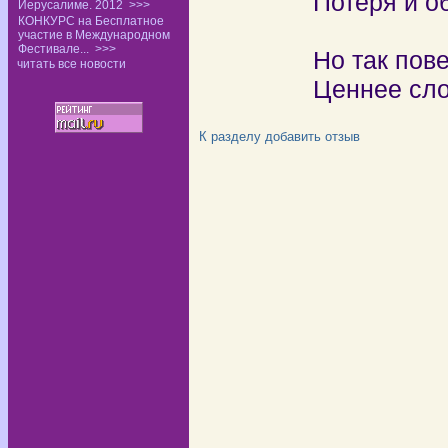
Потеря и о
Иерусалиме. 2012
>>>
КОНКУРС на Бесплатное
участие в Международном
Фестивале...
>>>
Но так пов
читать все новости
Ценнее сло
К разделу
добавить отзыв