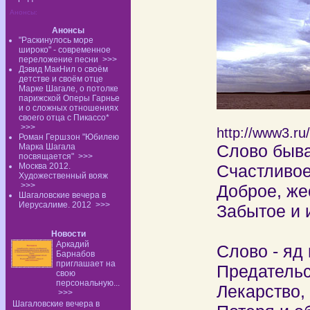
Анонсы:
Анонсы
"Раскинулось море
широко" - современное
переложение песни
>>>
Дэвид МакНил о своём
детстве и своём отце
Марке Шагале, о потолке
парижской Оперы Гарнье
и о сложных отношениях
своего отца с Пикассо*
>>>
http://www3.r
Роман Гершзон "Юбилею
Слово быва
Марка Шагала
посвящается"
>>>
Москва 2012.
Счастливое
Художественный вояж
>>>
Доброе, же
Шагаловские вечера в
Иерусалиме. 2012
>>>
Забытое и 
Новости
Аркадий
Слово - яд
Барнабов
приглашает на
Предательс
свою
персональную...
Лекарство,
>>>
Шагаловские вечера в