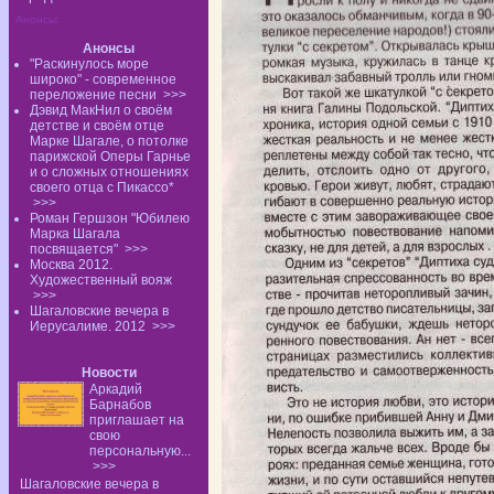
Анонсы:
Анонсы
"Раскинулось море
широко" - современное
переложение песни
>>>
Дэвид МакНил о своём
детстве и своём отце
Марке Шагале, о потолке
парижской Оперы Гарнье
и о сложных отношениях
своего отца с Пикассо*
>>>
Роман Гершзон "Юбилею
Марка Шагала
посвящается"
>>>
Москва 2012.
Художественный вояж
>>>
Шагаловские вечера в
Иерусалиме. 2012
>>>
Новости
Аркадий
Барнабов
приглашает на
свою
персональную...
>>>
Шагаловские вечера в