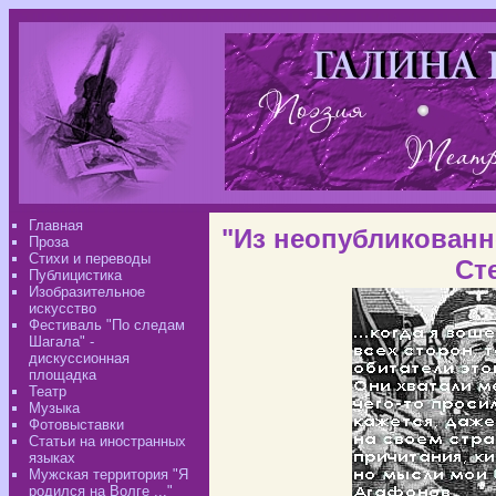
Главная
"Из неопубликованног
Проза
Стихи и переводы
Ст
Публицистика
Изобразительное
искусство
Фестиваль "По следам
Шагала" -
дискуссионная
площадка
Театр
Музыка
Фотовыставки
Статьи на иностранных
языках
Мужская территория "Я
родился на Волге ..."