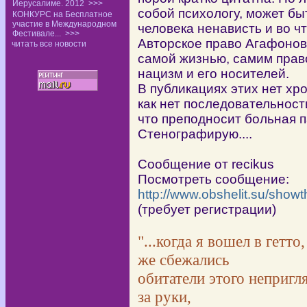
Иерусалиме. 2012
>>>
собой психологу, может бы
КОНКУРС на Бесплатное
участие в Международном
человека ненависть и во ч
Фестивале...
>>>
Авторское право Агафонов
читать все новости
самой жизнью, самим прав
нацизм и его носителей.
В публикациях этих нет хр
как нет последовательност
что преподносит больная 
Стенографирую....
Сообщение от recikus
Посмотреть сообщение:
http://www.obshelit.su/sho
(требует регистрации)
"...когда я вошел в гетто
же сбежались
обитатели этого непригл
за руки,