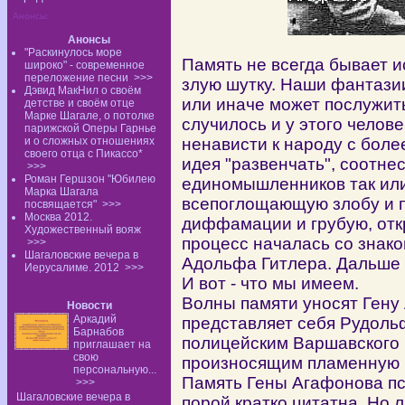
Анонсы:
Анонсы
"Раскинулось море
Память не всегда бывает и
широко" - современное
переложение песни
>>>
злую шутку. Наши фантазии
Дэвид МакНил о своём
или иначе может послужит
детстве и своём отце
Марке Шагале, о потолке
случилось и у этого челове
парижской Оперы Гарнье
и о сложных отношениях
ненависти к народу с боле
своего отца с Пикассо*
идея "развенчать", соотне
>>>
Роман Гершзон "Юбилею
единомышленников так или
Марка Шагала
всепоглощающую злобу и п
посвящается"
>>>
Москва 2012.
диффамации и грубую, отк
Художественный вояж
процесс началась со знако
>>>
Шагаловские вечера в
Адольфа Гитлера. Дальше -
Иерусалиме. 2012
>>>
И вот - что мы имеем.
Волны памяти уносят Гену
Новости
Аркадий
представляет себя Рудоль
Барнабов
полицейским Варшавского г
приглашает на
свою
произносящим пламенную р
персональную...
Память Гены Агафонова п
>>>
Шагаловские вечера в
порой кратко цитатна. Но