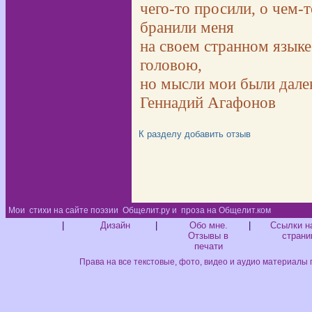
чего-то просили, о чем-
бранили меня
на своем странном языке
головою,
но мысли мои были далеко
Геннадий Агафонов
К разделу
добавить отзыв
Мои
стихи на сайте поэзии
Общелит.ру и
проза на Общелит.ком
Диз
|
Дизайн
|
Обо мне.
|
Ссылки н
Отзывы в
страни
печати
Права на все текстовые, фото, видео и аудио материалы