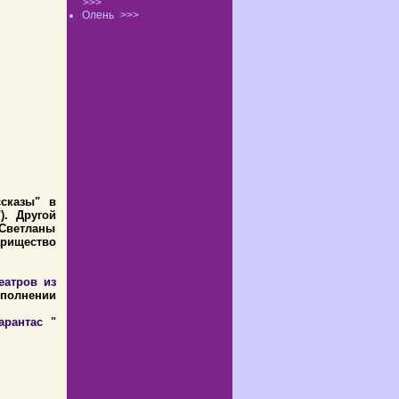
>>>
Олень
>>>
ссказы" в
). Другой
 Светланы
арищество
еатров из
сполнении
арантас "