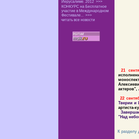
Иерусалиме. 2012
>>>
КОНКУРС на Бесплатное
участие в Международном
Фестивале...
>>>
читать все новости
21 сен
исполнен
моноспек
Алексиев
актеров",
22 сентя
Тверии и
артиста-к
Завершае
"Над небо
К разделу