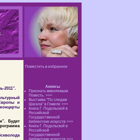
Поместить в избранное
Анонсы
-2011".
Признать вменяемым.
Повесть.
>>>
ультурный
Выставка "По следам
 Европы и
Шагала" в Гомеле
>>>
 концерты
Книга Г. Подольской в
Российской
Государственной
н". Будет
библиотеке искусств
>>>
программа
Книга Г. Подольской в
Российской
Государственной
Всеволода
библиотеке искусств
>>>