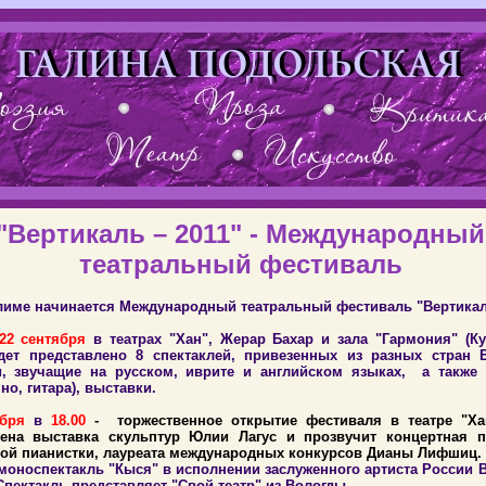
"Вертикаль – 2011" - Международный
театральный фестиваль
име начинается Международный театральный фестиваль "Вертикаль
22 сентября
в театрах "Хан", Жерар Бахар и зала "Гармония" (К
удет представлено 8 спектаклей, привезенных из разных стран
и, звучащие на русском, иврите и английском языках, а также
но, гитара), выставки.
бря
в
18.00
-
торжественное открытие фестиваля в театре "Ха
лена выставка скульптур Юлии Лагус и прозвучит концертная 
ой пианистки, лауреата международных конкурсов Дианы Лифшиц.
 моноспектакль "Кыся" в исполнении заслуженного артиста России 
Спектакль представляет "Свой театр" из Вологды.