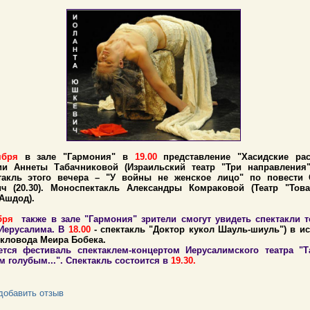
тября
в зале "Гармония" в
19.00
представление "Хасидские ра
ии Аннеты Табачниковой (Израильский театр "Три направления"
такль этого вечера – "У войны не женское лицо" по повести
ич (20.30). Моноспектакль Александры Комраковой (Театр "Тов
 Ашдод).
бря
также в зале "Гармония" зрители смогут увидеть спектакли т
 Иерусалима. В
18.00
- спектакль "Доктор кукол Шауль-шиуль") в и
укловода Меира Бобека.
тся фестиваль спектаклем-концертом Иерусалимского театра "Т
м голубым...". Спектакль состоится в
19.30.
добавить отзыв