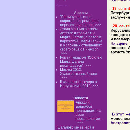
Анонсы:
19 сентя
Анонсы
Петербур
"Раскинулось море
заслуженн
широко" - современное
переложение песни
>>>
20 сент
Дэвид МакНил о своём
Иерусалим
детстве и своём отце
концерте 
Марке Шагале, о потолке
и клезмер
парижской Оперы Гарнье
На сцене 
и о сложных отношениях
повести 
своего отца с Пикассо*
артиста У
>>>
Роман Гершзон "Юбилею
Марка Шагала
посвящается"
>>>
Москва 2012.
Художественный вояж
>>>
Шагаловские вечера в
Иерусалиме. 2012
>>>
Новости
Аркадий
Барнабов
приглашает на
В этот же
свою
моноспек
персональную...
>>>
Австралия
Шагаловские вечера в