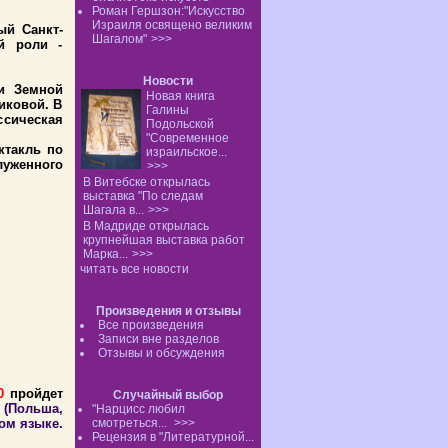
Роман Гершзон:"Искусство
Израиля освящено великим
ый Санкт-
Шагалом"
>>>
ой роли -
Новости
 и Земной
Новая книга
иковой. В
Галины
ссическая
Подольской
"Современное
ктакль по
израильское...
луженного
>>>
В Витебске открылась
выставка "По следам
Шагала в...
>>>
В Мадриде открылась
крупнейшая выставка работ
Марка...
>>>
читать все новости
Произведения и отзывы
Все произведения
Записи вне разделов
Отзывы и обсуждения
00
пройдет
Случайный выбор
Польша,
"Нарцисс любил
ом языке.
смотреться...
>>>
Рецензия в "Литературной...