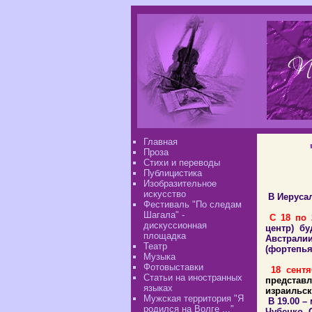
Главная
Проза
Стихи и переводы
Публицистика
Изобразительное
искусство
В Иерусал
Фестиваль "По следам
Шагала" -
С 18 по 
дискуссионная
центр) б
площадка
Австрали
Театр
(фортепья
Музыка
Фотовыставки
18 сентя
Статьи на иностранных
представ
языках
израильск
Мужская территория "Я
В 19.00 –
родился на Волге ..."
Чубенко. 