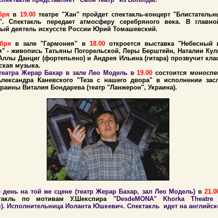
бря
в
19.00
театре "Хан" пройдет спектакль-концерт "Блистательн
г". Спектакль передает атмосферу серебряного века. В главн
ый деятель искусств России Юрий Томашевский.
ября
в зале "Гармония" в
18.00
откроется выставка "Небесный
" - живопись Татьяны Погорельской, Леры Берштейн, Наталии Кул
Аллы Данциг (фортепьяно) и Андрея Ильина (гитара) прозвучит кла
ская музыка.
театра Жерар Бахар в зале Лео Модель в
19.00
состоится моноспе
Александра Каневского "Теза с нашего двора" в исполнении зас
краины Виталия Бондарева (театр "Ланжерон", Украина).
 день на той же сцене (театр Жерар Бахар, зал Лео Модель) в
21.
такль по мотивам У.Шекспира "
DesdeMONA
" Khorka
Theatre
(
). Исполнительница Иоланта Юшкевич. Спектакль идет на английск