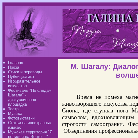
Главная
М. Шагалу: Диало
Проза
Стихи и переводы
волше
Публицистика
Изобразительное
искусство
Фестиваль "По следам
Шагала" -
Время не помеха магн
дискуссионная
животворящего искусства по
площадка
Театр
Сиона, где ступала нога М
Музыка
символом, вдохновляющим 
Фотовыставки
Статьи на иностранных
строгости самоогранки. Фе
языках
Объединения профессиональн
Мужская территория "Я
родился на Волге ..."