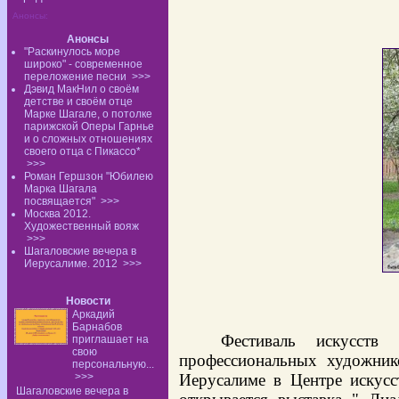
Анонсы:
Анонсы
"Раскинулось море
широко" - современное
переложение песни
>>>
Дэвид МакНил о своём
детстве и своём отце
Марке Шагале, о потолке
парижской Оперы Гарнье
и о сложных отношениях
своего отца с Пикассо*
>>>
Роман Гершзон "Юбилею
Марка Шагала
посвящается"
>>>
Москва 2012.
Художественный вояж
>>>
Шагаловские вечера в
Иерусалиме. 2012
>>>
Новости
Аркадий
Барнабов
Фестиваль искусств
приглашает на
свою
профессиональных художник
персональную...
>>>
Иерусалиме в Центре искусс
Шагаловские вечера в