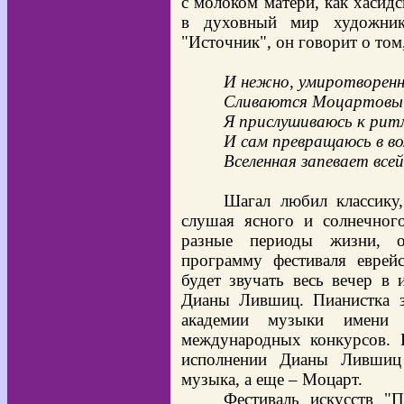
с молоком матери, как хасидс
в духовный мир художник
"Источник", он говорит о том,
И нежно, умиротворен
Сливаются Моцартовы 
Я прислушиваюсь к рит
И сам превращаюсь в в
Вселенная запевает все
Шагал любил классику,
слушая ясного и солнечног
разные периоды жизни, о
программу фестиваля еврей
будет звучать весь вечер в
Дианы Лившиц. Пианистка з
академии музыки имени 
международных конкурсов. 
исполнении Дианы Лившиц 
музыка, а еще – Моцарт.
Фестиваль искусств "П