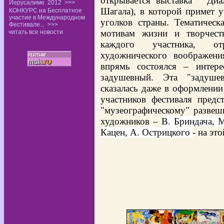
открывается выставка " Диа
Иерусалиме. 2012
>>>
Шагала), в которой примет 
КОНКУРС на Бесплатное
участие в Международном
уголков страны. Тематическ
Фестивале...
>>>
мотивам жизни и творчест
читать все новости
каждого участника, о
художнического воображени
впрямь состоялся – интере
задушевный. Эта "задуше
сказалась даже в оформлении
участников фестиваля предс
"музеографическому" развеш
художников –
В. Бриндача, М
Кацен, А. Острицкого
- на эт