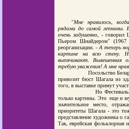
"
Мне нравилось, ког
рядами до самой лепнины. 
очень задушевно
, - говорил
Пьером Шнайдером" (1967 
реорганизации. -
А теперь но
картине на всю стену. Н
выпячивают. Вывешенная о
требую уважения! А мне нрав
Посольство Беларуси
привозит бюст Шагала из зд
того, в выставке примут учас
Но Фестиваль искус
только картины. Это еще и м
значительное место, отраж
приоритеты Шагала - это то
представление художника о г
Так, еврейская фольклорная