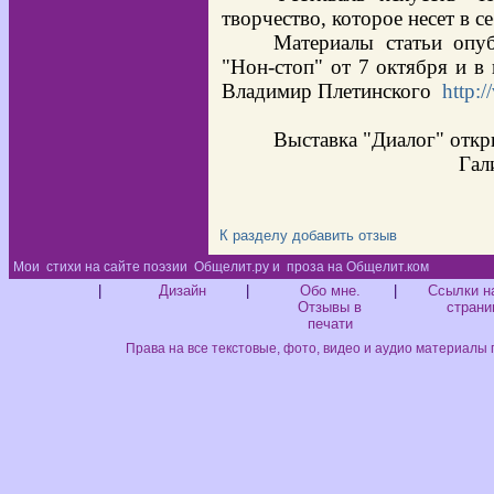
творчество, которое несет в 
Материалы статьи опуб
"Нон-стоп" от 7 октября и 
Владимир Плетинского
http:/
Выставка "Диалог" откр
Гал
К разделу
добавить отзыв
Мои
стихи на сайте поэзии
Общелит.ру и
проза на Общелит.ком
Диз
|
Дизайн
|
Обо мне.
|
Ссылки н
Отзывы в
страни
печати
Права на все текстовые, фото, видео и аудио материалы