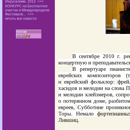
Иерусалиме. 2012
>>>
КОНКУРС на Бесплатное
участие в Международном
Фестивале...
>>>
читать все новости
В сентябре 2010 г. ре
концертную и преподавательс
В репертуаре пианист
еврейских композиторов (
и
еврейский фольклор:
фрей
хасидов и мелодии на слова 
и мелодии клейзмеров, сопр
о потерянном доме,
разбитом
евреев,
Субботние проникнов
Торы. Немало
фортепианны
Лившиц.