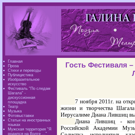
Главная
Гость Фестиваля –
Проза
Стихи и переводы
Публицистика
Изобразительное
искусство
Фестиваль "По следам
Шагала" -
дискуссионная
7 ноября 2011г. на отк
площадка
Театр
жизни и творчества Шагала
Музыка
Иерусалиме Диана Лившиц вы
Фотовыставки
Статьи на иностранных
Диана Лившиц - конц
языках
Российской Академии Музы
Мужская территория "Я
родился на Волге ..."
Солистка, исполнитель кла