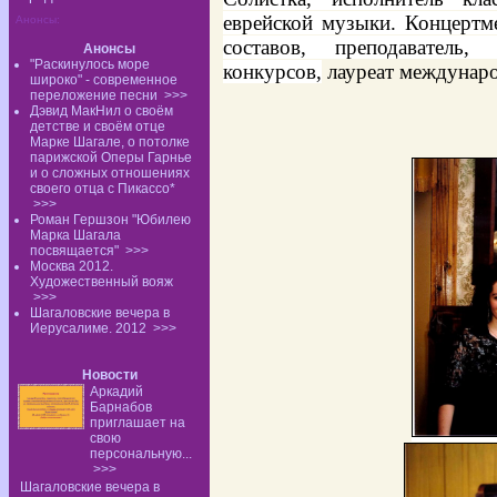
еврейской музыки. Концертм
Анонсы:
составов, преподаватель, 
Анонсы
"Раскинулось море
конкурсов,
лауреат междунар
широко" - современное
переложение песни
>>>
Дэвид МакНил о своём
детстве и своём отце
Марке Шагале, о потолке
парижской Оперы Гарнье
и о сложных отношениях
своего отца с Пикассо*
>>>
Роман Гершзон "Юбилею
Марка Шагала
посвящается"
>>>
Москва 2012.
Художественный вояж
>>>
Шагаловские вечера в
Иерусалиме. 2012
>>>
Новости
Аркадий
Барнабов
приглашает на
свою
персональную...
>>>
Шагаловские вечера в