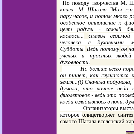
По поводу творчества М. Ша
книга М. Шагала "Моя жизн
пару часов, и потом много ра
особенное отношение к фиол
цвет радуги - самый бл
космосе...
символ седьмой 
человека с духовными 
Субботы.
Ведь потому
он
ч
ученых и простых людей
духовности.
Но больше всего поразило
он пишет, как сгущаются кр
земля...(!) Сначала подумала,
думала, что ночное небо т
фиолетовое - ведь это после
когда вглядываюсь в ночь, ду
Организаторы выставки и
которое
олицетворяет синте
самого Шагала вселенский хар