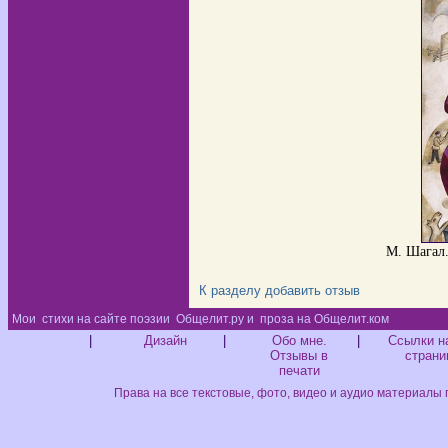
М. Шагал.
К разделу
добавить отзыв
Мои
стихи на сайте поэзии
Общелит.ру и
проза на Общелит.ком
Диз
|
Дизайн
|
Обо мне.
|
Ссылки н
Отзывы в
страни
печати
Права на все текстовые, фото, видео и аудио материалы