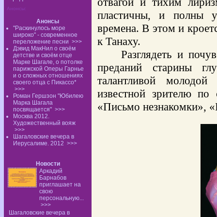
отвагой и тихим лири
Анонсы:
пластичны, и полны у
Анонсы
времена. В этом и кроет
"Раскинулось море
широко" - современное
к Танаху.
переложение песни
>>>
Дэвид МакНил о своём
Разглядеть и почу
детстве и своём отце
Марке Шагале, о потолке
преданий старины глу
парижской Оперы Гарнье
и о сложных отношениях
талантливой молодой 
своего отца с Пикассо*
>>>
известной зрителю по 
Роман Гершзон "Юбилею
Марка Шагала
«Письмо незнакомки», «
посвящается"
>>>
Москва 2012.
Художественный вояж
>>>
Шагаловские вечера в
Иерусалиме. 2012
>>>
Новости
Аркадий
Барнабов
приглашает на
свою
персональную...
>>>
Шагаловские вечера в