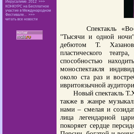
Иерусалиме. 2012
>>>
КОНКУРС на Бесплатное
участие в Международном
Фестивале...
>>>
читать все новости
Спектакль «В
"Тысячи и одной ночи
дебютом Т. Хазано
пластического театра
способностью находит
моноспектакля индиви
около ста раз и востре
ивритоязычной аудитори
Новый спектакль Т.Х
также в жанре музыкаль
нами – смелая и созидат
лица легендарной цар
покоряет сердце персид
Персии, богатой и воин