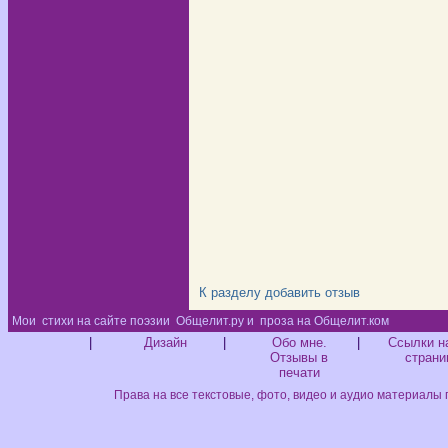
К разделу
добавить отзыв
Мои
стихи на сайте поэзии
Общелит.ру и
проза на Общелит.ком
Диз
|
Дизайн
|
Обо мне.
|
Ссылки н
Отзывы в
страни
печати
Права на все текстовые, фото, видео и аудио материалы