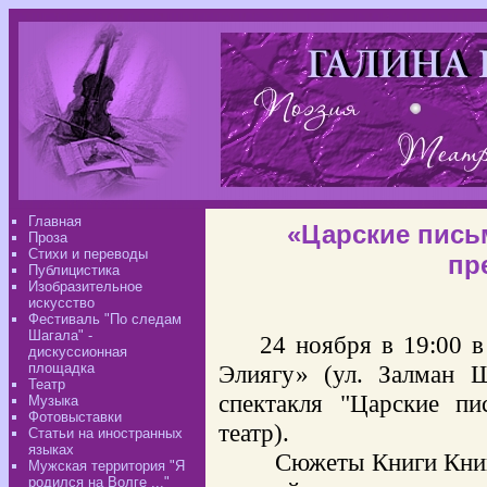
Главная
«Царские пись
Проза
Стихи и переводы
пр
Публицистика
Изобразительное
искусство
Фестиваль "По следам
Шагала" -
24 ноября в 19:00 в
дискуссионная
площадка
Элиягу» (ул. Залман Ш
Театр
спектакля "Царские пи
Музыка
Фотовыставки
театр).
Статьи на иностранных
языках
Сюжеты Книги Кни
Мужская территория "Я
родился на Волге ..."