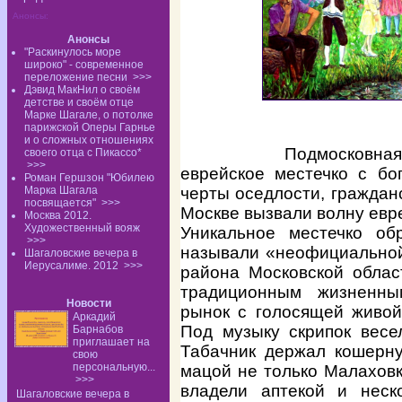
Анонсы:
Анонсы
"Раскинулось море
широко" - современное
переложение песни
>>>
Дэвид МакНил о своём
детстве и своём отце
Марке Шагале, о потолке
парижской Оперы Гарнье
и о сложных отношениях
Подмосковная
своего отца с Пикассо*
>>>
еврейское местечко с бо
Роман Гершзон "Юбилею
Марка Шагала
черты оседлости, граждан
посвящается"
>>>
Москве вызвали волну евр
Москва 2012.
Художественный вояж
Уникальное местечко об
>>>
называли «неофициальной
Шагаловские вечера в
Иерусалиме. 2012
>>>
района Московской облас
традиционным жизненн
Новости
рынок с голосящей живой
Аркадий
Под музыку скрипок весе
Барнабов
приглашает на
Табачник держал кошерну
свою
персональную...
мацой не только Малаховк
>>>
владели аптекой и неск
Шагаловские вечера в