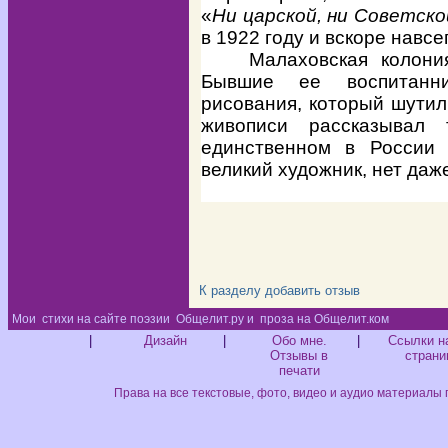
«
Ни царской, ни Советско
в 1922 году и вскоре навсе
Малаховская колони
Бывшие ее воспитанни
рисования, который шутил
живописи рассказывал
единственном в России
великий художник, нет даж
К разделу
добавить отзыв
Мои
стихи на сайте поэзии
Общелит.ру и
проза на Общелит.ком
Диз
|
Дизайн
|
Обо мне.
|
Ссылки н
Отзывы в
страни
печати
Права на все текстовые, фото, видео и аудио материалы