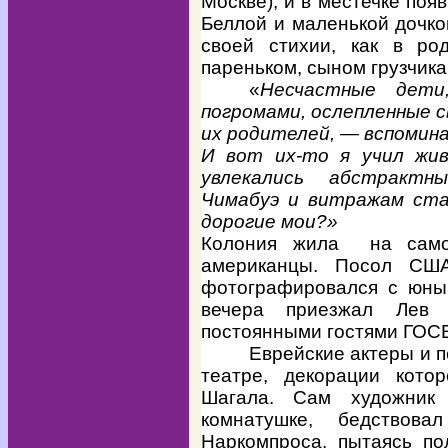
Москве), и в местечке поя
Беллой и маленькой дочко
своей стихии, как в р
пареньком, сыном грузчика
«
Несчастные дети
погромами, ослепленные 
их родителей, — вспомина
И вот их-то я учил жив
увлекались абстрактн
Чимабуэ и витражам ста
дорогие мои?»
Колония жила на само
американцы. Посол США
фотографировался с юны
вечера приезжал Лев 
постоянными гостями ГОС
Еврейские актеры и 
театре, декорации кото
Шагала. Сам художник
комнатушке, бедствов
Наркомпроса, пытаясь по