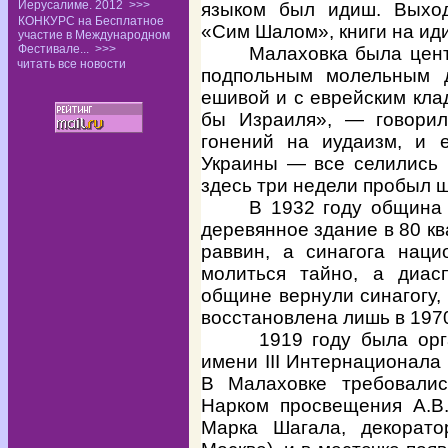
Иерусалиме. 2012
>>>
языком был идиш. Выход
КОНКУРС на Бесплатное
«Сим Шалом», книги на ид
участие в Международном
Фестивале...
>>>
Малаховка была цен
читать все новости
подпольным молельным 
ешивой и с еврейским кла
бы Израиля», — говори
гонений на иудаизм, и 
Украины — все селились 
здесь три недели пробыл 
В 1932 году община
деревянное здание в 80 к
раввин, а синагога наци
молиться тайно, а диа
общине вернули синагогу,
восстановлена лишь в 1970
1919 году была орг
имени
III
Интернационала д
В Малаховке требовалис
Нарком просвещения А.В
Марка Шагала, декорато