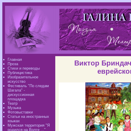
Главная
Виктор Бриндач
Проза
Стихи и переводы
еврейско
Публицистика
Изобразительное
искусство
Фестиваль "По следам
Шагала" -
дискуссионная
площадка
Театр
Музыка
Фотовыставки
Статьи на иностранных
языках
Мужская территория "Я
родился на Волге ..."