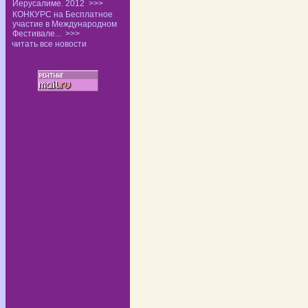
Иерусалиме. 2012
>>>
КОНКУРС на Бесплатное
участие в Международном
Фестивале...
>>>
читать все новости