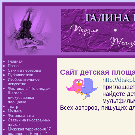
Главная
Проза
Сайт детская площ
Стихи и переводы
Публицистика
http://dtskpl
Изобразительное
искусство
приглашает
Фестиваль "По следам
найдете дет
Шагала" -
дискуссионная
мультфиль
площадка
Театр
Всех авторов, пишущих дл
Музыка
Фотовыставки
Статьи на иностранных
языках
Мужская территория "Я
родился на Волге ..."