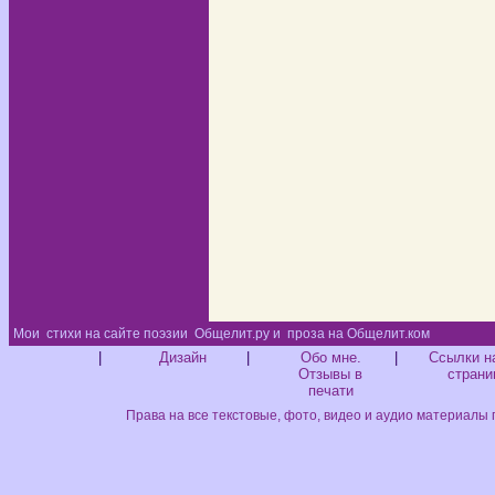
Мои
стихи на сайте поэзии
Общелит.ру и
проза на Общелит.ком
Диз
|
Дизайн
|
Обо мне.
|
Ссылки н
Отзывы в
страни
печати
Права на все текстовые, фото, видео и аудио материалы