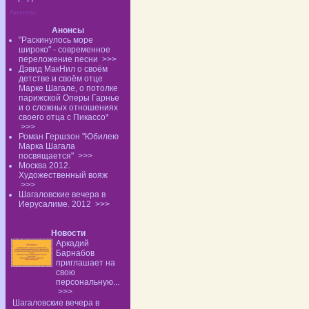
Анонсы:
Анонсы
"Раскинулось море
широко" - современное
переложение песни
>>>
Дэвид МакНил о своём
детстве и своём отце
Марке Шагале, о потолке
парижской Оперы Гарнье
и о сложных отношениях
своего отца с Пикассо*
>>>
Роман Гершзон "Юбилею
Марка Шагала
посвящается"
>>>
Москва 2012.
Художественный вояж
>>>
Шагаловские вечера в
Иерусалиме. 2012
>>>
Новости
Аркадий
Барнабов
приглашает на
свою
персональную...
>>>
Шагаловские вечера в