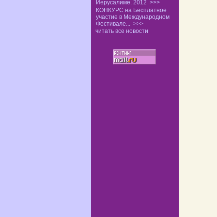
Иерусалиме. 2012
>>>
КОНКУРС на Бесплатное
участие в Международном
Фестивале...
>>>
читать все новости