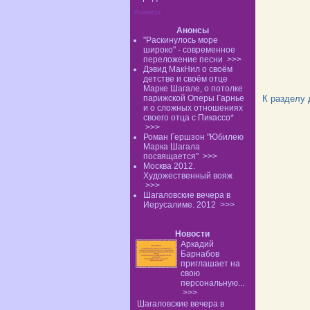
Анонсы:
Анонсы
"Раскинулось море
широко" - современное
переложение песни
>>>
Дэвид МакНил о своём
детстве и своём отце
Марке Шагале, о потолке
парижской Оперы Гарнье
К разделу
и о сложных отношениях
своего отца с Пикассо*
>>>
Роман Гершзон "Юбилею
Марка Шагала
посвящается"
>>>
Москва 2012.
Художественный вояж
>>>
Шагаловские вечера в
Иерусалиме. 2012
>>>
Новости
Аркадий
Барнабов
приглашает на
свою
персональную...
>>>
Шагаловские вечера в