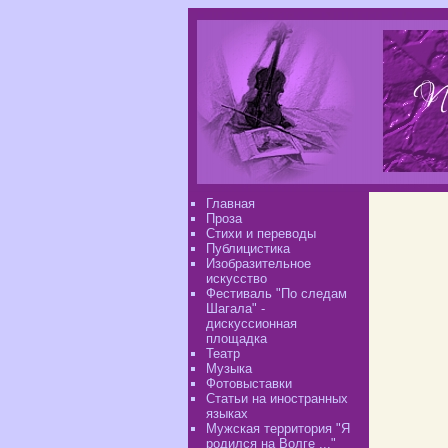
Главная
Проза
Стихи и переводы
Публицистика
Изобразительное
искусство
Фестиваль "По следам
Шагала" -
дискуссионная
площадка
Театр
Музыка
Фотовыставки
Статьи на иностранных
языках
Мужская территория "Я
родился на Волге ..."