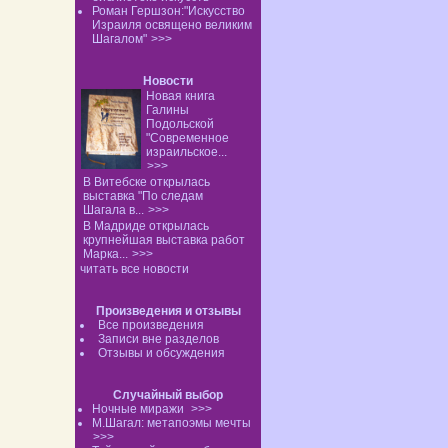
Роман Гершзон:"Искусство
Израиля освящено великим
Шагалом"
>>>
Новости
Новая книга
Галины
Подольской
"Современное
израильское...
>>>
В Витебске открылась
выставка "По следам
Шагала в...
>>>
В Мадриде открылась
крупнейшая выставка работ
Марка...
>>>
читать все новости
Произведения и отзывы
Все произведения
Записи вне разделов
Отзывы и обсуждения
Случайный выбор
Ночные миражи
>>>
М.Шагал: метапоэмы мечты
>>>