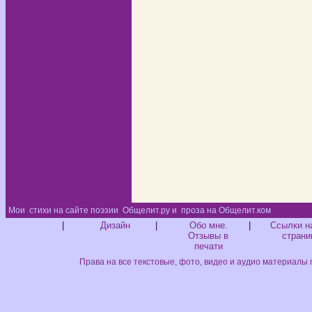
Мои
стихи на сайте поэзии
Общелит.ру и
проза на Общелит.ком
Диз
|
Дизайн
|
Обо мне.
|
Ссылки н
Отзывы в
страни
печати
Права на все текстовые, фото, видео и аудио материалы