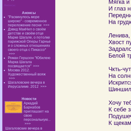
Мягка и
Анонсы:
И глаз н
Анонсы
Передни
"Раскинулось море
На грудк
широко" - современное
переложение песни
>>>
Дэвид МакНил о своём
детстве и своём отце
Ленива,
Марке Шагале, о потолке
Хвост п
парижской Оперы Гарнье
и о сложных отношениях
Задралс
своего отца с Пикассо*
>>>
Белой т
Роман Гершзон "Юбилею
Марка Шагала
посвящается"
>>>
Чкть-чу
Москва 2012.
Художественный вояж
На солн
>>>
Искритс
Шагаловские вечера в
Иерусалиме. 2012
>>>
Шиншил
Новости
Хочу те
Аркадий
Барнабов
К себе 
приглашает на
Подушеч
свою
персональную...
К щекам
>>>
Шагаловские вечера в