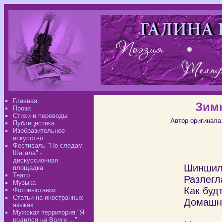
Главная
Зим
Проза
Стихи и переводы
Автор оригинала
Публицистика
Изобразительное
искусство
Фестиваль "По следам
Шагала" -
дискуссионная
Шиншил
площадка
Театр
Разлегл
Музыка
Как буд
Фотовыставки
Статьи на иностранных
Домашн
языках
Мужская территория "Я
родился на Волге ..."