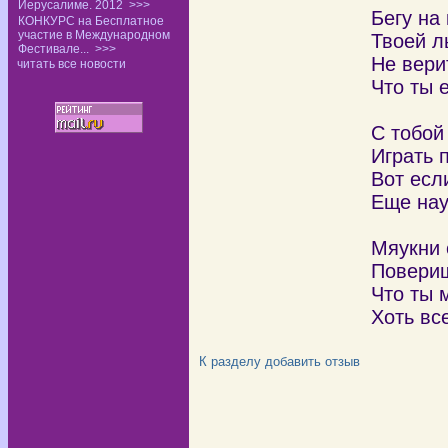
Иерусалиме. 2012
>>>
Бегу на 
КОНКУРС на Бесплатное
участие в Международном
Твоей л
Фестивале...
>>>
Не вери
читать все новости
Что ты 
С тобой
Играть 
Вот есл
Еще нау
Мяукни 
Повериш
Что ты 
Хоть вс
К разделу
добавить отзыв