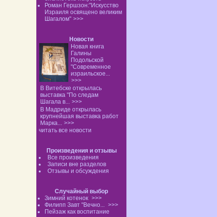
Роман Гершзон:"Искусство
Израиля освящено великим
Шагалом"
>>>
Новости
Новая книга
Галины
Подольской
"Современное
израильское...
>>>
В Витебске открылась
выставка "По следам
Шагала в...
>>>
В Мадриде открылась
крупнейшая выставка работ
Марка...
>>>
читать все новости
Произведения и отзывы
Все произведения
Записи вне разделов
Отзывы и обсуждения
Случайный выбор
Зимний котенок
>>>
Филипп Завт "Вечно...
>>>
Пейзаж как воспитание