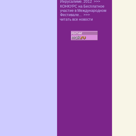
Иерусалиме. 2012
>>>
КОНКУРС на Бесплатное
участие в Международном
Фестивале...
>>>
читать все новости