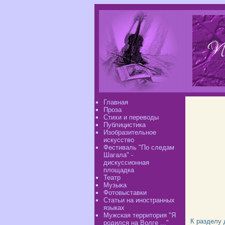
Главная
Проза
Стихи и переводы
Публицистика
Изобразительное
искусство
Фестиваль "По следам
Шагала" -
дискуссионная
площадка
Театр
Музыка
Фотовыставки
Статьи на иностранных
языках
Мужская территория "Я
К разделу
родился на Волге ..."