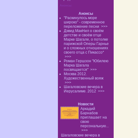
Анонсы:
Анонсы
"Раскинулось море
широко" - современное
переложение песни
>>>
Дэвид МакНил о своём
детстве и своём отце
Марке Шагале, о потолке
парижской Оперы Гарнье
и о сложных отношениях
своего отца с Пикассо*
>>>
Роман Гершзон "Юбилею
Марка Шагала
посвящается"
>>>
Москва 2012.
Художественный вояж
>>>
Шагаловские вечера в
Иерусалиме. 2012
>>>
Новости
Аркадий
Барнабов
приглашает на
свою
персональную...
>>>
Шагаловские вечера в