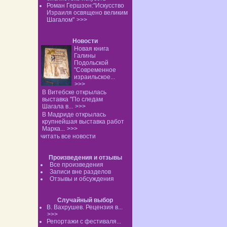
Роман Гершзон:"Искусство
Израиля освящено великим
Шагалом"
>>>
Новости
Новая книга
Галины
Подольской
"Современное
израильское...
>>>
В Витебске открылась
выставка "По следам
Шагала в...
>>>
В Мадриде открылась
крупнейшая выставка работ
Марка...
>>>
читать все новости
Произведения и отзывы
Все произведения
Записи вне разделов
Отзывы и обсуждения
Случайный выбор
В. Вахрушев. Рецензия в...
>>>
Репортажи с фестиваля...