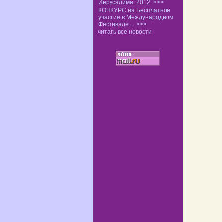
Иерусалиме. 2012
>>>
КОНКУРС на Бесплатное
участие в Международном
Фестивале...
>>>
читать все новости