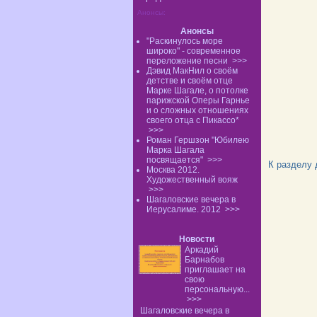
Анонсы:
Анонсы
"Раскинулось море
широко" - современное
переложение песни
>>>
Дэвид МакНил о своём
детстве и своём отце
Марке Шагале, о потолке
парижской Оперы Гарнье
и о сложных отношениях
своего отца с Пикассо*
>>>
Роман Гершзон "Юбилею
Марка Шагала
посвящается"
>>>
К разделу
Москва 2012.
Художественный вояж
>>>
Шагаловские вечера в
Иерусалиме. 2012
>>>
Новости
Аркадий
Барнабов
приглашает на
свою
персональную...
>>>
Шагаловские вечера в