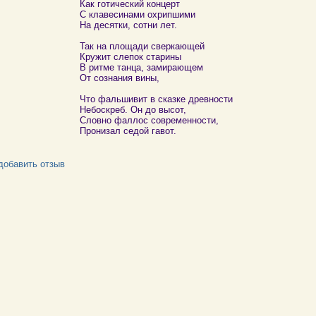
Как готический концерт
С клавесинами охрипшими
На десятки, сотни лет.
Так на площади сверкающей
Кружит слепок старины
В ритме танца, замирающем
От сознания вины,
Что фальшивит в сказке древности
Небоскреб. Он до высот,
Словно фаллос современности,
Пронизал седой гавот.
добавить отзыв