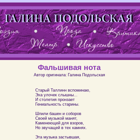
Фальшивая нота
Автор оригинала:
Галина Подольская
Старый Таллинн вспоминаю,
Эха улочек слышны...
И столетия пронзает
Гениальность старины.
Шпили башен и соборов
Своей музыкой манят,
Каменеющей для взоров,
Но звучащей в тех камнях.
Эта музыка застывшая,