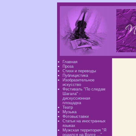
Главная
Проза
Стихи и переводы
Публицистика
Изобразительное
искусство
Фестиваль "По следам
Шагала" -
дискуссионная
площадка
Театр
Музыка
Фотовыставки
Статьи на иностранных
языках
Мужская территория "Я
родился на Волге ..."