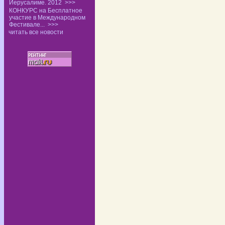
Иерусалиме. 2012
>>>
КОНКУРС на Бесплатное
участие в Международном
Фестивале...
>>>
читать все новости