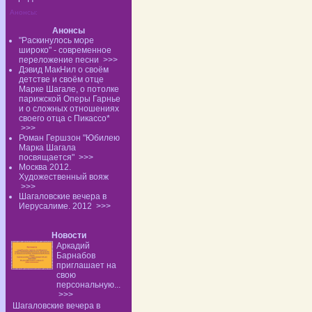
Анонсы:
Анонсы
"Раскинулось море
широко" - современное
переложение песни
>>>
Дэвид МакНил о своём
детстве и своём отце
Марке Шагале, о потолке
парижской Оперы Гарнье
и о сложных отношениях
своего отца с Пикассо*
>>>
Роман Гершзон "Юбилею
Марка Шагала
посвящается"
>>>
Москва 2012.
Художественный вояж
>>>
Шагаловские вечера в
Иерусалиме. 2012
>>>
Новости
Аркадий
Барнабов
приглашает на
свою
персональную...
>>>
Шагаловские вечера в