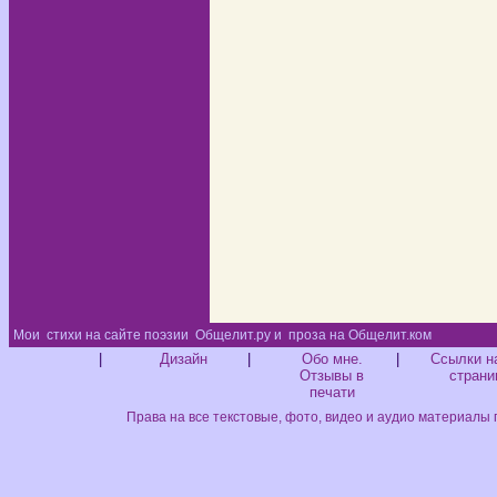
Мои
стихи на сайте поэзии
Общелит.ру и
проза на Общелит.ком
Диз
|
Дизайн
|
Обо мне.
|
Ссылки н
Отзывы в
страни
печати
Права на все текстовые, фото, видео и аудио материалы