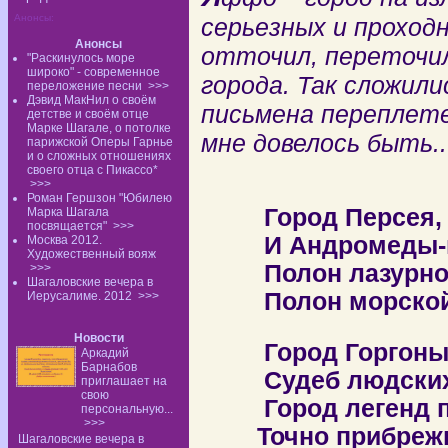
Анонсы:
серьезных и проход
Анонсы
отточил, переточил
"Раскинулось море
широко" - современное
города. Так сложили
переложение песни
>>>
Дэвид МакНил о своём
письмена переплете
детстве и своём отце
Марке Шагале, о потолке
мне довелось быть..
парижской Оперы Гарнье
и о сложных отношениях
своего отца с Пикассо*
>>>
Роман Гершзон "Юбилею
Город Персея, 
Марка Шагала
посвящается"
>>>
И Андромеды-в
Москва 2012.
Художественный вояж
Полон лазурного
>>>
Шагаловские вечера в
Полон морской 
Иерусалиме. 2012
>>>
Новости
Город Горгоны, 
Аркадий
Барнабов
Судеб людских 
приглашает на
свою
Город легенд пр
персональную...
>>>
Точно прибрежны
Шагаловские вечера в