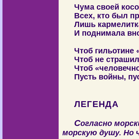
Чума своей косо
Всех, кто был пр
Лишь кармелитк
И поднимала вно
Чтоб гильотине 
Чтоб не страшил
Чтоб «человечно
Пусть войны, пус
ЛЕГЕНДА
С
огласно морск
морскую душу. Но 