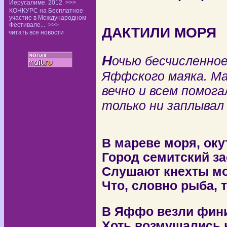
Иерусалиме. 2012
>>>
КОНКУРС на Бесплатное
участие в Международном
Фестивале...
>>>
ДАКТИЛИ
МОРЯ
читать все новости
Н
очью бесчисленное
Яффского маяка. Ма
вечно и всем помог
только ни заплыва
В мареве моря, ок
Город семитский за
С
лушают кнехты мо
Что, словно рыба, 
В Яффо везли фини
Хоть возмущались 