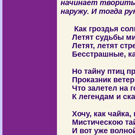
начинает творить 
наружу. И тогда р
Как гроздья со
Летят судьбы ми
Летят, летят ст
Бесстрашные, ка
Но тайну птиц п
Проказник вете
Что залетел на 
К легендам и ск
Хочу, как чайка,
Мистическою та
И вот уже волно