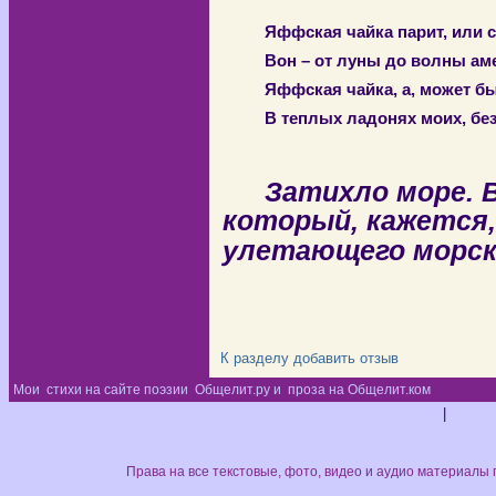
Яффская чайка парит, или 
Вон – от луны до волны ам
Яффская чайка, а, может бы
В теплых ладонях моих, бе
Затихло море. В
который, кажется
улетающего морско
К разделу
добавить отзыв
Мои
стихи на сайте поэзии
Общелит.ру и
проза на Общелит.ком
Диз
|
Права на все текстовые, фото, видео и аудио материалы