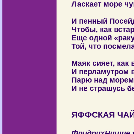
Ласкает море чу
И пенный Посей
Чтобы, как вста
Еще одной «рак
Той, что посмел
Маяк сияет, как
И перламутром 
Парю над морем
И не страшусь б
ЯФФСКАЯ ЧА
Ф
ридрихНицше 