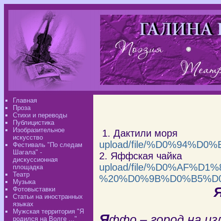
Главная
Проза
Стихи и переводы
Публицистика
Изобразительное
1. Дактили моря
искусство
upload/file/%D0%94
Фестиваль "По следам
Шагала" -
2. Яффская чайка
дискуссионная
upload/file/%D0%AF
площадка
Театр
%20%D0%9B%D0%B5%D
Музыка
ЯФФ
Фотовыставки
Статьи на иностранных
языках
Мужская территория "Я
Я
ффо – город на из
родился на Волге ..."