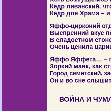
Кедр ливанский, чт
К
едр для Храма – 
Яффо-цирконий отд
Выспренний вкус по
В сладостном стоне
Очень ценила цари
Яффо Яффета… – г
Зоркий маяк, как с
Город семитский, за
Он и во сне слыши
ВОЙНА И ЧУМ