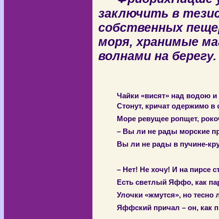
заключить в тезис
собственных пещер
моря, хранимые м
волнами на берегу
Чайки «висят» над водою и
Стонут, кричат одержимо в 
Море ревущее ропщет, роко
– Вы ли не рады морские п
Вы ли не рады в пучине-кр
– Нет! Не хочу! И на пирсе 
Есть светлый Яффо, как пар
Улочки «жмутся», но тесно
Яффский причал – он, как 