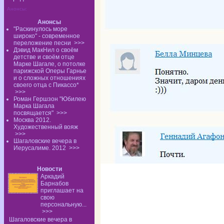
Анонсы:
Анонсы
"Раскинулось море
широко" - современное
переложение песни
>>>
Дэвид МакНил о своём
детстве и своём отце
Марке Шагале, о потолке
парижской Оперы Гарнье
и о сложных отношениях
своего отца с Пикассо*
>>>
Роман Гершзон "Юбилею
Марка Шагала
посвящается"
>>>
Москва 2012.
Художественный вояж
>>>
Шагаловские вечера в
Иерусалиме. 2012
>>>
Новости
Аркадий
Барнабов
приглашает на
свою
персональную...
>>>
Шагаловские вечера в