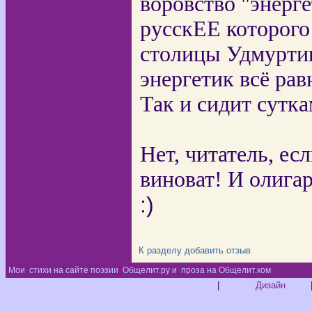
воровство "энерг
русскЕЕ которого
столицы Удмуртии
энергетик всё рав
Так и сидит сутка
Нет, читатель, ес
виноват! И олига
:)
К разделу
добавить отзыв
Мои
стихи на сайте поэзии
Общелит.ру и
проза на Общелит.ком
Диз
|
Дизайн