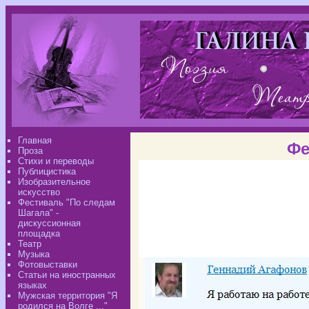
Главная
Фе
Проза
Стихи и переводы
Публицистика
Изобразительное
искусство
Фестиваль "По следам
Шагала" -
дискуссионная
площадка
Театр
Музыка
Фотовыставки
Статьи на иностранных
языках
Мужская территория "Я
родился на Волге ..."