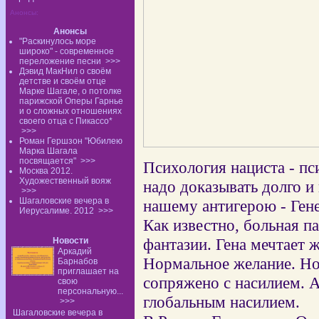
Анонсы:
Анонсы
"Раскинулось море
широко" - современное
переложение песни
>>>
Дэвид МакНил о своём
детстве и своём отце
Марке Шагале, о потолке
парижской Оперы Гарнье
и о сложных отношениях
своего отца с Пикассо*
>>>
Роман Гершзон "Юбилею
Марка Шагала
посвящается"
>>>
Психология нациста - пс
Москва 2012.
Художественный вояж
надо доказывать долго и
>>>
Шагаловские вечера в
нашему антигерою - Ген
Иерусалиме. 2012
>>>
Как известно, больная п
фантазии. Гена мечтает 
Новости
Аркадий
Нормальное желание. Но 
Барнабов
приглашает на
сопряжено с насилием. А 
свою
персональную...
глобальным насилием.
>>>
Шагаловские вечера в