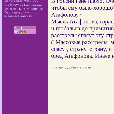
В России Гене плохо. Оче
Иерусалиме. 2012
>>>
КОНКУРС на Бесплатное
чтобы ему было хорошо
участие в Международном
Фестивале...
>>>
Агафонову?
читать все новости
Мысль Агафонова, взращ
и глобальна до примитив
расстрелы спасут эту стр
("Массовые расстрелы, м
спасут, страну, страну, 
бред Агафонова. Иначе н
К разделу
добавить отзыв