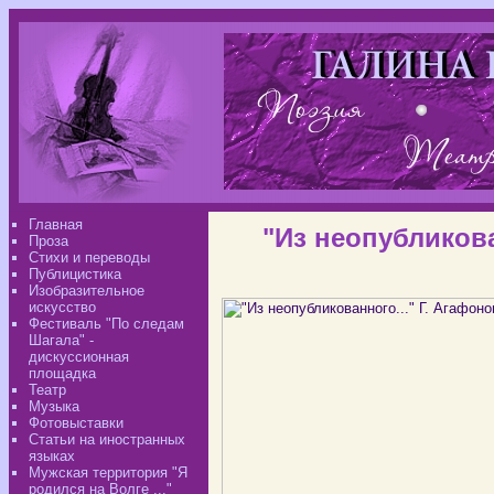
Главная
"Из неопубликова
Проза
Стихи и переводы
Публицистика
Изобразительное
искусство
Фестиваль "По следам
Шагала" -
дискуссионная
площадка
Театр
Музыка
Фотовыставки
Статьи на иностранных
языках
Мужская территория "Я
родился на Волге ..."