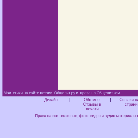
Мои
стихи на сайте поэзии
Общелит.ру и
проза на Общелит.ком
Диз
|
Дизайн
|
Обо мне.
|
Ссылки н
Отзывы в
страни
печати
Права на все текстовые, фото, видео и аудио материалы