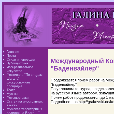
Главная
Проза
Международный Ко
Стихи и переводы
Публицистика
"Баденвайлер"
Изобразительное
искусство
Фестиваль "По следам
Шагала" -
Продолжается прием работ на Меж
дискуссионная
"Баденвайлер"
площадка
По условиям конкурса, представл
Театр
на русском языке автором, живущи
Музыка
Прием работ продолжается до 1 мар
Фотовыставки
Статьи на иностранных
Подробнее - на
http://grakovski.de/k
языках
Мужская территория "Я
родился на Волге ..."