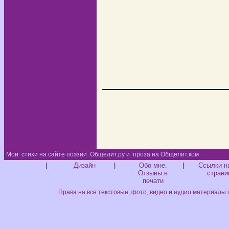
Мои
стихи на сайте поэзии
Общелит.ру и
проза на Общелит.ком
Диз
|
Дизайн
|
Обо мне.
|
Ссылки н
Отзывы в
страни
печати
Права на все текстовые, фото, видео и аудио материалы