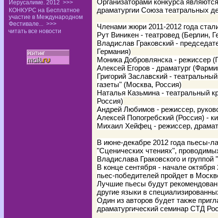
Организаторами конкурса являются
Иерусалиме. 2012
>>>
драматургии Союза театральных де
КОНКУРС на Бесплатное
участие в Международном
Фестивале...
>>>
Членами жюри 2011-2012 года стали
читать все новости
Рут Виникен - театровед (Берлин, Г
Владислав Граковский - председате
Германия)
Моника Добровлянска - режиссер (
Алексей Егоров - драматург (Фарм
Григорий Заславский - театральный
газеты" (Москва, Россия)
Наталья Казьмина - театральный кр
Россия)
Андрей Любимов - режиссер, руково
Алексей Попогребский (Россия) - к
Михаил Хейфец - режиссер, драмат
В июне-декабре 2012 года пьесы-л
"Сценических чтениях", проводимы
Владислава Граковского и группой "
В конце сентября - начале октября
пьес-победителей пройдет в Москв
Лучшие пьесы будут рекомендованы
другие языки в специализированны
Один из авторов будет также приг
драматургический семинар СТД Рос