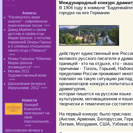
Международный конкурс драмат
Анонсы:
В 1904 году в коммуне "Баденвайле
городке на юге Германии
Анонсы
"Раскинулось море
широко" - современное
переложение песни
>>>
Дэвид МакНил о своём
детстве и своём отце
Марке Шагале, о потолке
парижской Оперы Гарнье
и о сложных отношениях
своего отца с Пикассо*
действует единственный вне Росси
>>>
великого русского писателя и драм
Роман Гершзон "Юбилею
Марка Шагала
границей - кто на отдыхе, кто - ока
посвящается"
>>>
причинам -
Гоголь, Горький, Набоко
Москва 2012.
пределами России проживают много 
Художественный вояж
повлиял на такую ситуацию распад
>>>
организаторов конкурса попытатьс
Шагаловские вечера в
Иерусалиме. 2012
>>>
драматургия,
которая пишется на русском языке 
культурном, мотивационном и языко
Новости
творчески и тематически состоятел
Аркадий
Барнабов
приглашает на
На первый конкурс было прислано 1
свою
(Англия, Армения, Белоруссия, Гер
персональную...
Латвия, Молдавия, США, Узбекиста
>>>
Шагаловские вечера в