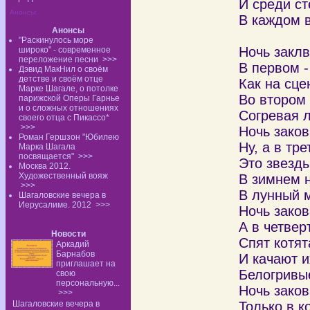
И среди ст
Анонсы:
В каждом в
Анонсы
"Раскинулось море
Ночь заклв
широко" - современное
переложение песни
>>>
В первом -
Дэвид МакНил о своём
детстве и своём отце
Как на сце
Марке Шагале, о потолке
Во втором 
парижской Оперы Гарнье
и о сложных отношениях
Согревая л
своего отца с Пикассо*
>>>
Ночь заков
Роман Гершзон "Юбилею
Ну, а в тре
Марка Шагала
посвящается"
>>>
Это звезд
Москва 2012.
Художественный вояж
В зимнем н
>>>
В лунный м
Шагаловские вечера в
Иерусалиме. 2012
>>>
Ночь заков
А в четвер
Новости
Спят котят
Аркадий
Барнабов
И качают и
приглашает на
Белогривы
свою
персональную...
Ночь зако
>>>
Шагаловские вечера в
Только в к