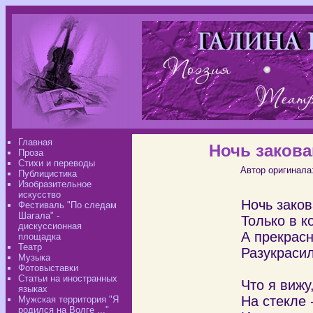
Главная
Ночь закова
Проза
Стихи и переводы
Автор оригинала
Публицистика
Изобразительное
искусство
Ночь зако
Фестиваль "По следам
Шагала" -
Только в к
дискуссионная
А прекрас
площадка
Театр
Разукрасил
Музыка
Фотовыставки
Статьи на иностранных
Что я вижу
языках
На стекле 
Мужская территория "Я
родился на Волге ..."