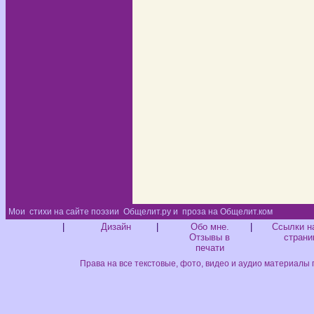
Мои
стихи на сайте поэзии
Общелит.ру и
проза на Общелит.ком
Диз
|
Дизайн
|
Обо мне.
|
Ссылки н
Отзывы в
страни
печати
Права на все текстовые, фото, видео и аудио материалы